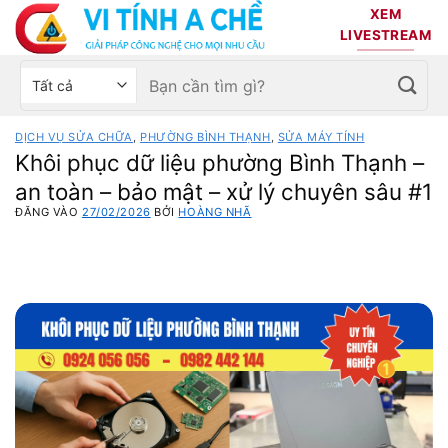
Bỏ
XEM
qua
LIVESTREAM
nội
Tìm
Chọn
dung
kiếm:
danh
mục
DỊCH VỤ SỬA CHỮA
,
PHƯỜNG BÌNH THẠNH
,
SỬA MÁY TÍNH
sản
Khôi phục dữ liệu phường Bình Thạnh –
phẩm
an toàn – bảo mật – xử lý chuyên sâu #1
ĐĂNG VÀO
27/02/2026
BỞI
HOÀNG NHÃ