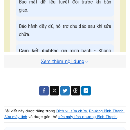
Bảo mật dữ liệu tuyệt đối trước khi bàn
giao.
Bảo hành đầy đủ, hỗ trợ chu đáo sau khi sửa
chữa.
Cam kết dịch
Báo giá minh bạch - Không
vụ:
ép giá.
Xem thêm nội dung
Quy Trình Sửa Máy Tận Nơi
📌 Điền form, kỹ thuật viên liên hệ trong
5 phút
.
🚗 Có mặt tại nhà khách trong
30–45 phút
.
Bài viết này được đăng trong
Dịch vụ sửa chữa
,
Phường Bình Thạnh
,
Sửa máy tính
và được gắn thẻ
sửa máy tính phường Bình Thạnh
.
🔧 Kiểm tra – báo giá – sửa nhanh trong ngày.