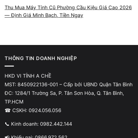
công cụ chuyên dụng nhằm tối đa tỷ lệ phục
Thu Mua Máy Tính Cũ Phường Cầu Kiệu Giá Cao 2026
hồi.
— Định Giá Minh Bạch, Tiền Ngay
Các thiết bị lưu trữ hỗ trợ khôi
THÔNG TIN DOANH NGHIỆP
phục dữ liệu
HKD VI TÍNH A CHỀ
Hỗ trợ ổ cứng HDD/SSD, USB, thẻ nhớ máy
MST: 8450922136-001 – Cấp bởi UBND Quận Tân Bình
ảnh, ổ cứng di động và các thiết bị lưu trữ
ĐC: 1284/1 Trường Sa, P. Tân Sơn Hòa, Q. Tân Bình,
phổ biến khác. Mỗi loại có phương pháp xử
TP.HCM
lý riêng để giảm rủi ro.
☎ CSKH: 0924.056.056
📞 Kinh doanh: 0982.442.144
📢 Khiếu nại: 0866.972.562