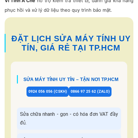
Vi Tính A Chề
hỗ trợ kiểm tra thiết bị, đánh giá khả năng
phục hồi và xử lý dữ liệu theo quy trình bảo mật.
ĐẶT LỊCH SỬA MÁY TÍNH UY
TÍN, GIÁ RẺ TẠI TP.HCM
SỬA MÁY TÍNH UY TÍN – TẬN NƠI TP.HCM
0924 056 056 (CSKH)
0866 97 25 62 (ZALO)
Sửa chữa nhanh - gọn - có hóa đơn VAT đầy
đủ.