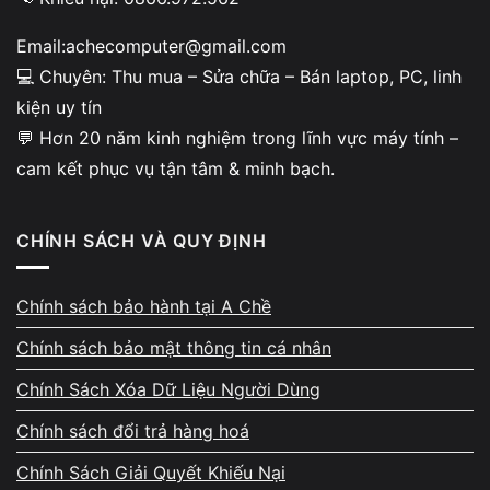
Những lỗi mất dữ liệu thường
Email:achecomputer@gmail.com
💻 Chuyên: Thu mua – Sửa chữa – Bán laptop, PC, linh
gặp
kiện uy tín
Xóa nhầm file, format nhanh, lỗi phân vùng, ổ
💬 Hơn 20 năm kinh nghiệm trong lĩnh vực máy tính –
đĩa báo RAW, USB không nhận hoặc máy
cam kết phục vụ tận tâm & minh bạch.
không truy cập được dữ liệu.
CHÍNH SÁCH VÀ QUY ĐỊNH
Chính sách bảo hành tại A Chề
Chính sách bảo mật thông tin cá nhân
Cam kết bảo mật dữ liệu khách
Chính Sách Xóa Dữ Liệu Người Dùng
hàng
Chính sách đổi trả hàng hoá
Dữ liệu chỉ được sử dụng cho mục đích khôi
phục, không sao chép hay chia sẻ ngoài
Chính Sách Giải Quyết Khiếu Nại