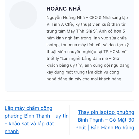
HOÀNG NHÃ
Nguyễn Hoàng Nhã – CEO & Nhà sáng lập
Vi Tính A Chề, kỹ thuật viên xuất thân từ
trung tâm Máy Tính Giá Sỉ. Anh có hơn 5
Kinh nghiệm thực tế và kỹ
năm kinh nghiệm trong lĩnh vực sửa chữa
laptop, thu mua máy tính cũ, và đào tạo kỹ
thuật chuyên sâu
thuật viên chuyên nghiệp tại TP.HCM. Với
triết lý “Làm nghề bằng đam mê – Giữ
Vi Tính A Chề có đội ngũ kỹ thuật hơn 10
khách bằng uy tín”, anh cùng đội ngũ đang
năm sửa chữa laptop, quen xử lý các tình
xây dựng một trung tâm dịch vụ công
trạng như lỗi nguồn, mất nguồn, treo logo,
nghệ đáng tin cậy cho mọi khách hàng.
quá nhiệt, hư mainboard, vỡ màn hình, SSD
báo đỏ, bàn phím lỗi, pin chai, chạm sạc hoặc
thiết bị hoạt động chậm. Quá trình chẩn đoán
Lắp máy chấm công
luôn đặt tính chính xác lên hàng đầu, tìm
Thay pin laptop phường
phường Bình Thạnh – uy tín
Bình Thạnh – Có Mặt 30
đúng nguyên nhân gốc thay vì thay linh kiện
– khảo sát và lắp đặt
Phút | Bảo Hành Rõ Ràng
không cần thiết.
nhanh