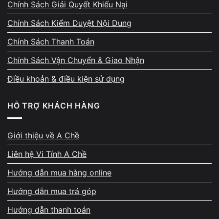
Chính Sách Giải Quyết Khiếu Nại
Mỗi phần sửa chữa đều có chính sách bảo
hành tương ứng. Nếu máy phát sinh biểu hiện
Chính Sách Kiểm Duyệt Nội Dung
bất thường sau sửa, kỹ thuật sẵn sàng kiểm
Chính Sách Thanh Toán
tra lại miễn phí và hỗ trợ xử lý đến khi thiết
bị hoạt động ổn định. Chính sách rõ ràng này
Chính Sách Vận Chuyển & Giao Nhận
giúp khách yên tâm sử dụng máy lâu dài.
Điều khoản & điều kiện sử dụng
HỖ TRỢ KHÁCH HÀNG
Giới thiệu về A Chề
Bảo vệ dữ liệu cá nhân – tuyệt
Liên hệ Vi Tính A Chề
đối không xâm phạm riêng tư
Hướng dẫn mua hàng online
Dữ liệu của khách luôn được bảo đảm an
Hướng dẫn mua trả góp
toàn. Kỹ thuật chỉ thao tác đúng phạm vi sửa
Hướng dẫn thanh toán
chữa, không truy cập folder, hình ảnh, tài