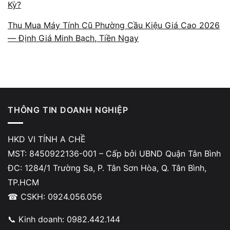
Kỳ?
Thu Mua Máy Tính Cũ Phường Cầu Kiệu Giá Cao 2026
Quy trình minh bạch – không
— Định Giá Minh Bạch, Tiền Ngay
phát sinh chi phí
Mọi bước đều diễn ra rõ ràng: từ kiểm tra,
mô tả lỗi, báo giá, thay linh kiện đến nghiệm
thu. Không thu thêm chi phí ngoài thỏa thuận,
THÔNG TIN DOANH NGHIỆP
không viện lý do mơ hồ để phát sinh khoản
tiền mới. Minh bạch là nguyên tắc được đặt
HKD VI TÍNH A CHỀ
lên hàng đầu để khách yên tâm tuyệt đối.
MST: 8450922136-001 – Cấp bởi UBND Quận Tân Bình
ĐC: 1284/1 Trường Sa, P. Tân Sơn Hòa, Q. Tân Bình,
TP.HCM
☎ CSKH: 0924.056.056
📞 Kinh doanh: 0982.442.144
Linh kiện rõ nguồn gốc – có