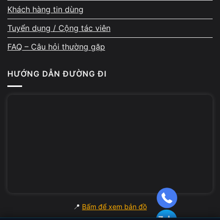
khoản, email hoặc bất kỳ dữ liệu riêng tư nào.
Khách hàng tin dùng
Nếu cần, cửa hàng hỗ trợ backup trước khi
Tuyển dụng / Cộng tác viên
sửa để khách không mất dữ liệu quan trọng.
FAQ – Câu hỏi thường gặp
HƯỚNG DẪN ĐƯỜNG ĐI
Phản hồi 5★ từ khách hàng –
bằng chứng từ trải nghiệm
thực tế
Mỗi ngày, A Chề tiếp nhận 10–20 máy sửa
chữa. Các đánh giá 5 sao trên Google Maps
rất đều, nhiều khách khen về kỹ thuật chuyên
sâu, cách giải thích rõ ràng, thái độ hỗ trợ
📍
Bấm để xem bản đồ
tận tâm và quy trình minh bạch. Không ít