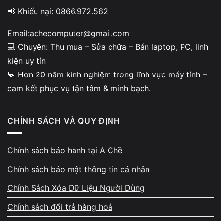
tem bảo hành
📢 Khiếu nại: 0866.972.562
Linh kiện tại A Chề đều có nguồn gốc rõ
Email:achecomputer@gmail.com
ràng, tem bảo hành đầy đủ. Khách được xem
💻 Chuyên: Thu mua – Sửa chữa – Bán laptop, PC, linh
trực tiếp linh kiện trước khi lắp để đảm bảo
kiện uy tín
tính minh bạch và phù hợp với thiết bị. Cửa
💬 Hơn 20 năm kinh nghiệm trong lĩnh vực máy tính –
hàng không sử dụng linh kiện trôi nổi hoặc
cam kết phục vụ tận tâm & minh bạch.
kém chất lượng, bảo đảm độ ổn định sau khi
sửa.
CHÍNH SÁCH VÀ QUY ĐỊNH
Chính sách bảo hành tại A Chề
Chính sách bảo mật thông tin cá nhân
Bảo hành theo từng hạng mục
Chính Sách Xóa Dữ Liệu Người Dùng
– hỗ trợ kiểm tra lại miễn phí
Chính sách đổi trả hàng hoá