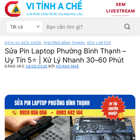
Bỏ
XEM
qua
LIVESTREAM
nội
Tìm
Chọn
dung
kiếm:
danh
mục
DỊCH VỤ SỬA CHỮA
,
PHƯỜNG BÌNH THẠNH
,
SỬA LAPTOP
sản
Sửa Pin Laptop Phường Bình Thạnh –
phẩm
Uy Tín 5⭐ | Xử Lý Nhanh 30–60 Phút
ĐĂNG VÀO
26/02/2026
BỞI
HOÀNG NHÃ