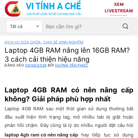
Bỏ
XEM
qua
LIVESTREAM
nội
Tìm
Chọn
dung
kiếm:
danh
mục
DỊCH VỤ SỬA CHỮA
,
CHIA SẺ KINH NGHIỆM
sản
Laptop 4GB RAM nâng lên 16GB RAM?
phẩm
3 cách cải thiện hiệu năng
ĐĂNG VÀO
05/04/2026
BỞI
HUỲNH TẤN PHÚC
Laptop 4GB RAM có nên nâng cấp
không? Giải pháp phù hợp nhất
Laptop 4GB RAM sau một thời gian sử dụng thường bắt
đầu xuất hiện tình trạng lag, mở nhiều tab bị giật hoặc
phản hồi chậm. Đây cũng là lý do nhiều người đặt câu hỏi
laptop 4gb ram có nên nâng cấp
hay tiếp tục sử dụng