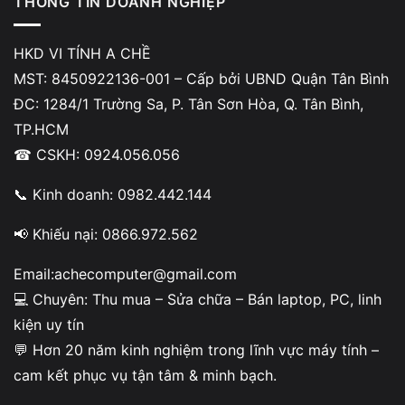
THÔNG TIN DOANH NGHIỆP
Ít bị treo máy
HKD VI TÍNH A CHỀ
👉 Mức cải thiện dễ nhận thấy trong các tác vụ hàng
MST: 8450922136-001 – Cấp bởi UBND Quận Tân Bình
ngày.
ĐC: 1284/1 Trường Sa, P. Tân Sơn Hòa, Q. Tân Bình,
TP.HCM
☎ CSKH: 0924.056.056
Nâng RAM hay nâng SSD tốt hơn?
📞 Kinh doanh: 0982.442.144
Nhiều người khi tìm hiểu
📢 Khiếu nại: 0866.972.562
laptop 4gb ram có nên nâng cấp
thường phân vân giữa
RAM và SSD.
Email:achecomputer@gmail.com
👉 So sánh ngắn gọn:
💻 Chuyên: Thu mua – Sửa chữa – Bán laptop, PC, linh
kiện uy tín
RAM → giúp đa nhiệm tốt hơn
💬 Hơn 20 năm kinh nghiệm trong lĩnh vực máy tính –
SSD → giúp tăng tốc tổng thể
cam kết phục vụ tận tâm & minh bạch.
👉 Gợi ý: