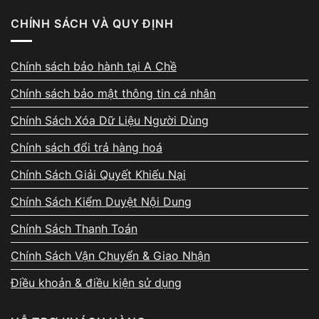
Máy lag khi mở nhiều tab → ưu tiên RAM
CHÍNH SÁCH VÀ QUY ĐỊNH
Máy khởi động chậm → ưu tiên SSD
Chính sách bảo hành tại A Chề
👉 Trong nhiều trường hợp, kết hợp cả 2 sẽ mang lại hiệu
Chính sách bảo mật thông tin cá nhân
quả tốt nhất.
Chính Sách Xóa Dữ Liệu Người Dùng
Nếu chưa chắc máy đang bị nghẽn ở đâu, bạn có thể kiểm
tra tổng thể tại
dịch vụ sửa laptop
để tránh nâng sai.
Chính sách đổi trả hàng hoá
Chính Sách Giải Quyết Khiếu Nại
Nâng RAM laptop từ 4GB lên 16GB
Chính Sách Kiểm Duyệt Nội Dung
được không? Giá bao nhiêu?
Chính Sách Thanh Toán
Chi phí và khả năng nâng cấp là điều nhiều người quan
Chính Sách Vận Chuyển & Giao Nhận
tâm khi tìm hiểu
laptop 4gb ram có nên nâng cấp
.
Điều khoản & điều kiện sử dụng
👉 Trả lời nhanh: