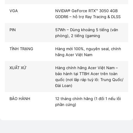
GPU:
NVIDIA GeForce RTX 3050 4GB GDDR6
VGA
NVIDIA® GeForce RTX™ 3050 4GB
Màn hình:
15.6 inch Full HD (144Hz, IPS)
GDDR6 – hỗ trợ Ray Tracing & DLSS
Hệ điều hành:
Windows 11 bản quyền
PIN
57Wh – Dùng khoảng 5 tiếng (văn
phòng), 2 tiếng (gaming
Nội dung
TÌNH TRẠNG
Hàng mới 100%, nguyên seal, chính
hãng Acer Việt Nam
💡 Với sức mạnh này,
Laptop Acer Nitro i5 Gen 12
có thể
XUẤT XỨ
Hàng chính hãng Acer Việt Nam –
chơi mượt mọi tựa game như GTA V, Valorant, Genshin
bảo hành tại TTBH Acer trên toàn
Impact, CS2 hay Apex Legends ở mức đồ họa cao mà vẫn
quốc (nơi lắp ráp tuỳ lô: Trung Quốc/
Đài Loan)
mát mẻ, ổn định.
Dòng
BẢO HÀNH
Laptop Acer
được đánh giá cao bởi thiết kế mạnh
12 tháng chính hãng (1 đổi 1 nếu lỗi
phần cứng)
mẽ, bàn phím LED RGB và hiệu năng vượt trội trong tầm
giá, đặc biệt ở series Nitro.