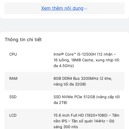
Xem thêm nội dung
Laptop Nitro AN515-58 i5 12500H – Sức
mạnh vượt trội trong tầm giá
Laptop Nitro AN515-58 i5 12500H
là dòng máy gaming
thuộc thương hiệu
Acer Nitro Series
nổi tiếng. Sở hữu
chip
Thông tin chi tiết
Intel Gen 12 mạnh mẽ
và
card đồ họa RTX 3050
, chiếc
laptop này dễ dàng đáp ứng nhu cầu chơi game, học tập,
CPU
Intel® Core™ i5-12500H (12 nhân –
16 luồng, 18MB Cache, xung nhịp tối
thiết kế đồ họa, và làm việc nặng.
đa 4.5GHz)
🔹 Cấu hình chi tiết:
RAM
8GB DDR4 Bus 3200MHz (2 khe,
nâng tối đa 32GB)
CPU:
Intel Core i5-12500H (12 nhân, 16 luồng, xung tối đa
4.5GHz)
SSD
SSD NVMe PCIe 512GB (nâng cấp tối
đa 2TB)
RAM:
8GB DDR4 (nâng tối đa 32GB)
LCD
15.6 inch Full HD (1920x1080) – Tấm
Ổ cứng:
SSD NVMe 512GB
nền IPS – Tần số quét 144Hz – Độ
sáng 300 nits