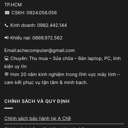
TP.HCM
Bàn phím RGB 4 vùng màu
, phím hành trình sâu – cảm giác
☎ CSKH: 0924.056.056
gõ cực tốt
📞 Kinh doanh: 0982.442.144
Tản nhiệt kép CoolBoost
, 2 quạt lớn và 4 khe thoát gió –
giảm nhiệt CPU/GPU đến 10%
📢 Khiếu nại: 0866.972.562
Ngoài ra, máy còn hỗ trợ
phần mềm NitroSense
– cho phép
Email:achecomputer@gmail.com
bạn kiểm soát quạt, hiệu năng, đèn phím… rất tiện lợi khi
💻 Chuyên: Thu mua – Sửa chữa – Bán laptop, PC, linh
chơi game nặng.
kiện uy tín
Ngoài ra, các bạn
lập trình viên hoặc kỹ sư IT
cũng có thể
💬 Hơn 20 năm kinh nghiệm trong lĩnh vực máy tính –
tham khảo danh mục
Laptop Lập Trình Viên
— tập hợp
cam kết phục vụ tận tâm & minh bạch.
nhiều mẫu laptop mạnh, RAM lớn, GPU rời, xử lý mượt code
nặng và máy ảo
CHÍNH SÁCH VÀ QUY ĐỊNH
Nâng cấp dễ dàng – Pin bền bỉ, hiệu
Chính sách bảo hành tại A Chề
năng ổn định