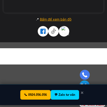
Hỗ trợ
bảo hành tận nơi TP.HCM
Ngoài ra,
Vi Tính A Chề
còn có
dịch vụ thu mua – thanh lý
📍
Bấm để xem bản đồ
máy tính cũ giá cao
dành cho khách hàng muốn
bán hoặc
đổi laptop cũ lấy máy mới
, thanh toán nhanh trong 10 phút.
Bên cạnh đó,
Vi Tính A Chề
còn cung cấp
dịch vụ sửa
chữa laptop lấy liền, kiểm tra miễn phí
giúp khách hàng
khắc phục lỗi nhanh, tiết kiệm chi phí trước khi quyết định
bán máy.
FAQ – Câu hỏi thường gặp
1. Laptop Nitro AN515-58 i5 12500H có chơi tốt game
nặng không?
×
📞 0924.056.056
💬 Zalo tư vấn
Có! Máy sở hữu RTX 3050 và CPU i5 Gen 12 nên chiến tốt
mọi game từ Genshin, GTA V đến Cyberpunk ở mức đồ họa