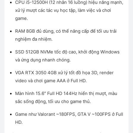
CPU i5-12500H (12 nhân 16 luồng) hiệu năng mạnh,
là:
tại
xử lý mượt các tác vụ học tập, làm việc và chơi
17.000.000 ₫.
là:
15.600.000 ₫.
game.
RAM 8GB đủ dùng, có thể nâng cấp để tối ưu trải
nghiệm đa nhiệm.
SSD 512GB NVMe tốc độ cao, khởi động Windows
và ứng dụng nhanh chóng.
VGA RTX 3050 4GB xử lý tốt đồ họa 3D, render
video và chơi game AAA ở Full HD.
Màn hình 15.6″ Full HD 144Hz hiển thị mượt, màu
sắc sống động, tối ưu cho game thủ.
Game như Valorant ~180FPS, GTA V ~100FPS ở Full
HD.