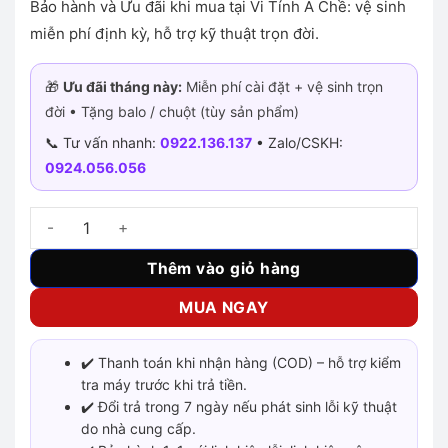
Bảo hành và Ưu đãi khi mua tại Vi Tính A Chề: vệ sinh
miễn phí định kỳ, hỗ trợ kỹ thuật trọn đời.
🎁
Ưu đãi tháng này:
Miễn phí cài đặt + vệ sinh trọn
đời • Tặng balo / chuột (tùy sản phẩm)
📞 Tư vấn nhanh:
0922.136.137
• Zalo/CSKH:
0924.056.056
Nitro AN515 58 i5-12500H RTX 3050 số lượng
Thêm vào giỏ hàng
MUA NGAY
✔️ Thanh toán khi nhận hàng (COD) – hỗ trợ kiểm
tra máy trước khi trả tiền.
✔️ Đổi trả trong 7 ngày nếu phát sinh lỗi kỹ thuật
do nhà cung cấp.