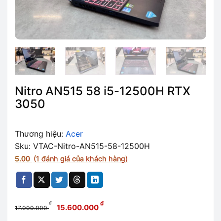
Nitro AN515 58 i5-12500H RTX
3050
Thương hiệu:
Acer
Sku: VTAC-Nitro-AN515-58-12500H
5.00
(
1
đánh giá của khách hàng)
Giá
Giá
₫
₫
15.600.000
17.000.000
gốc
hiện