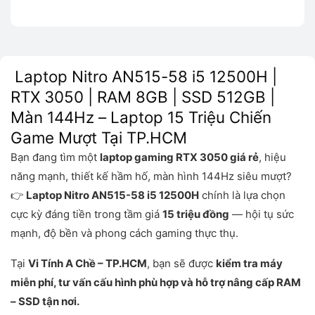
Laptop Nitro AN515-58 i5 12500H |
RTX 3050 | RAM 8GB | SSD 512GB |
Màn 144Hz – Laptop 15 Triệu Chiến
Game Mượt Tại TP.HCM
Bạn đang tìm một
laptop gaming RTX 3050 giá rẻ
, hiệu
năng mạnh, thiết kế hầm hố, màn hình 144Hz siêu mượt?
👉
Laptop Nitro AN515-58 i5 12500H
chính là lựa chọn
cực kỳ đáng tiền trong tầm giá
15 triệu đồng
— hội tụ sức
mạnh, độ bền và phong cách gaming thực thụ.
Tại
Vi Tính A Chề – TP.HCM
, bạn sẽ được
kiểm tra máy
miễn phí, tư vấn cấu hình phù hợp và hỗ trợ nâng cấp RAM
– SSD tận nơi.