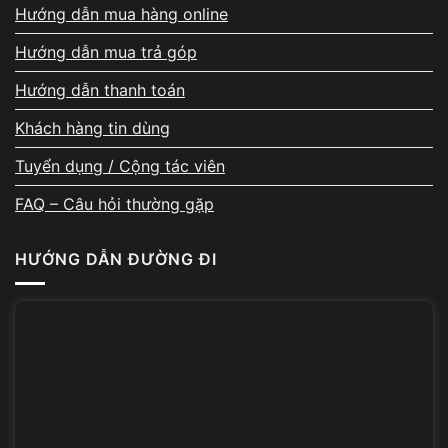
Hướng dẫn mua hàng online
Hướng dẫn mua trả góp
DỊCH VỤ / SẢN PHẨM
GIÁ THAM
Hướng dẫn thanh toán
Laptop Nitro AN515-58 i5 12500H / RTX 3050
15.600.00
Khách hàng tin dùng
Nâng cấp RAM 8GB → 16GB
+400.000đ
Tuyển dụng / Cộng tác viên
Thay SSD 1TB NVMe
+900.000đ
FAQ – Câu hỏi thường gặp
Cài Windows 11 bản quyền
200.000đ
HƯỚNG DẪN ĐƯỜNG ĐI
🎁
Ưu đãi độc quyền tại Vi Tính A Chề:
Tặng
chuột không dây + túi chống sốc + lót bàn phím
Vệ sinh laptop miễn phí trọn đời
Cài đặt phần mềm bản quyền miễn phí