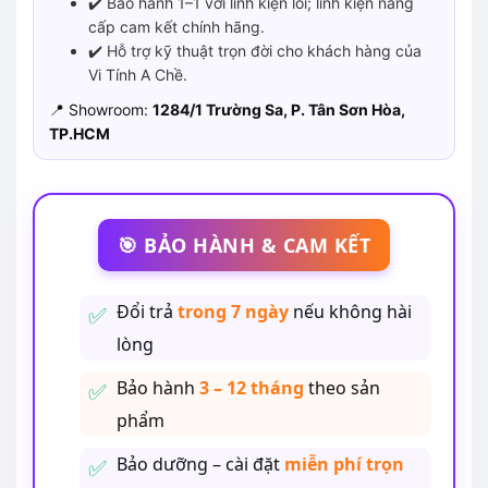
✔️ Bảo hành 1–1 với linh kiện lỗi; linh kiện nâng
cấp cam kết chính hãng.
✔️ Hỗ trợ kỹ thuật trọn đời cho khách hàng của
Vi Tính A Chề.
📍 Showroom:
1284/1 Trường Sa, P. Tân Sơn Hòa,
TP.HCM
🎯 BẢO HÀNH & CAM KẾT
Đổi trả
trong 7 ngày
nếu không hài
lòng
Bảo hành
3 – 12 tháng
theo sản
phẩm
Bảo dưỡng – cài đặt
miễn phí trọn