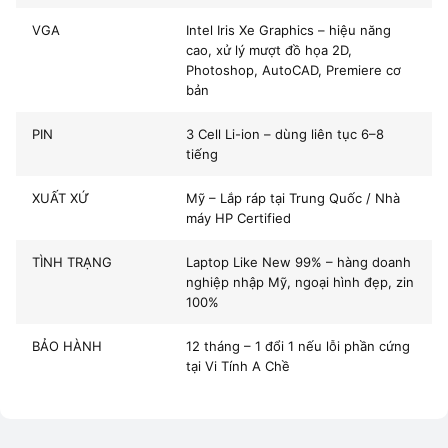
Tình trạng
Laptop Like New 99% – hàng doanh nghiệp n
VGA
Intel Iris Xe Graphics – hiệu năng
Hiệu năng mạnh mẽ – Laptop HP
cao, xử lý mượt đồ họa 2D,
Giá bán
💸
11.800.000đ
ProBook 640 G8 i7 1165G7 làm được
Photoshop, AutoCAD, Premiere cơ
bản
gì?
Bảo hành
12 tháng tại Vi Tính A Chề
PIN
3 Cell Li-ion – dùng liên tục 6–8
Nếu bạn đang tìm
laptop văn phòng mạnh mẽ
, gọn nhẹ,
tiếng
chạy mượt mọi tác vụ thì
ProBook 640 G8 i7 1165G7
là ứng
cử viên hàng đầu.
XUẤT XỨ
Mỹ – Lắp ráp tại Trung Quốc / Nhà
máy HP Certified
Máy trang bị
bộ vi xử lý Intel Core i7 thế hệ 11
, đi kèm
RAM
8GB và SSD 512GB
, đảm bảo:
TÌNH TRẠNG
Laptop Like New 99% – hàng doanh
nghiệp nhập Mỹ, ngoại hình đẹp, zin
Mở máy, khởi động Windows chỉ vài giây
100%
Chạy cực mượt
Word, Excel, PowerPoint, Photoshop,
BẢO HÀNH
12 tháng – 1 đổi 1 nếu lỗi phần cứng
AutoCAD 2D
tại Vi Tính A Chề
Xử lý mượt mà nhiều tab trình duyệt, họp Zoom, học online