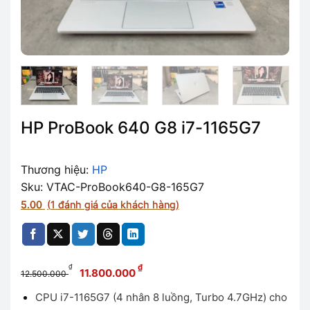
HP ProBook 640 G8 i7-1165G7
Thương hiệu:
HP
Sku: VTAC-ProBook640-G8-165G7
5.00
(
1
đánh giá của khách hàng)
Giá
Giá
₫
₫
11.800.000
12.500.000
gốc
hiện
CPU i7-1165G7 (4 nhân 8 luồng, Turbo 4.7GHz) cho
là:
tại