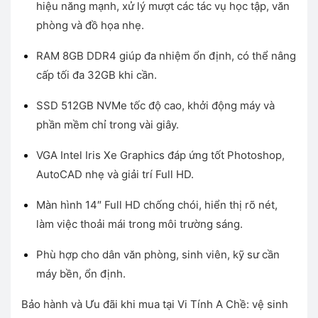
hiệu năng mạnh, xử lý mượt các tác vụ học tập, văn
12.500.000 ₫.
là:
11.800.000 ₫.
phòng và đồ họa nhẹ.
RAM 8GB DDR4 giúp đa nhiệm ổn định, có thể nâng
cấp tối đa 32GB khi cần.
SSD 512GB NVMe tốc độ cao, khởi động máy và
phần mềm chỉ trong vài giây.
VGA Intel Iris Xe Graphics đáp ứng tốt Photoshop,
AutoCAD nhẹ và giải trí Full HD.
Màn hình 14″ Full HD chống chói, hiển thị rõ nét,
làm việc thoải mái trong môi trường sáng.
Phù hợp cho dân văn phòng, sinh viên, kỹ sư cần
máy bền, ổn định.
Bảo hành và Ưu đãi khi mua tại Vi Tính A Chề: vệ sinh