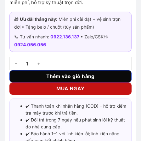
miễn phí, hỗ trợ kỹ thuật trọn đời.
🎁
Ưu đãi tháng này:
Miễn phí cài đặt + vệ sinh trọn
đời • Tặng balo / chuột (tùy sản phẩm)
📞 Tư vấn nhanh:
0922.136.137
• Zalo/CSKH:
0924.056.056
HP ProBook 640 G8 i7-1165G7 số lượng
Thêm vào giỏ hàng
MUA NGAY
✔️ Thanh toán khi nhận hàng (COD) – hỗ trợ kiểm
tra máy trước khi trả tiền.
✔️ Đổi trả trong 7 ngày nếu phát sinh lỗi kỹ thuật
do nhà cung cấp.
✔️ Bảo hành 1–1 với linh kiện lỗi; linh kiện nâng
cấp cam kết chính hãng.