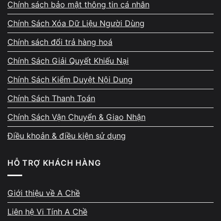
Chính sách bảo mật thông tin cá nhân
Đây là điểm cộng lớn khiến dân văn phòng, kỹ sư và doanh
Chính Sách Xóa Dữ Liệu Người Dùng
nhân tin tưởng chọn
Laptop HP ProBook giá rẻ
thay vì máy
Chính sách đổi trả hàng hoá
phổ thông khác.
Chính Sách Giải Quyết Khiếu Nại
Thiết kế 14”, khung nhôm chắc chắn, trọng lượng nhẹ cũng
giúp HP ProBook 640 G8 nằm trong nhóm 👉
Chính Sách Kiểm Duyệt Nội Dung
Laptop Mỏng nhẹ
— phù hợp cho người dùng cần di
Chính Sách Thanh Toán
chuyển nhiều.
Chính Sách Vận Chuyển & Giao Nhận
Vì sao nên mua Laptop HP ProBook 640
Điều khoản & điều kiện sử dụng
G8 i7 1165G7 tại
Vi Tính A Chề
?
HỖ TRỢ KHÁCH HÀNG
Tại Vi Tính A Chề, bạn không chỉ mua laptop mà còn nhận
được
dịch vụ hậu mãi chuyên nghiệp – tận tâm
:
Giới thiệu về A Chề
✅ Kiểm tra, test máy miễn phí tại cửa hàng
Liên hệ Vi Tính A Chề
✅ Tặng kèm
chuột không dây + túi chống sốc
trị giá