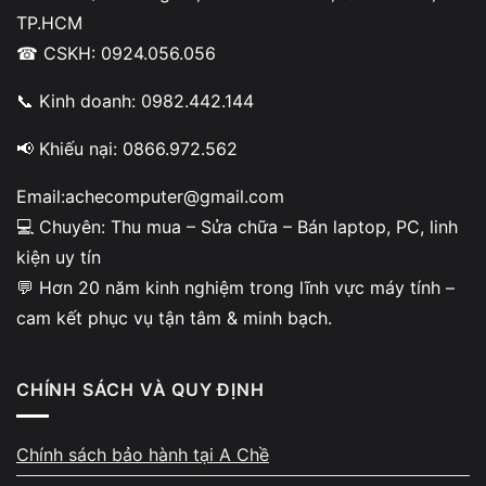
TP.HCM
phim, màn hình của
Laptop HP ProBook 640 G8 i7 1165G7
☎ CSKH: 0924.056.056
vẫn mang lại trải nghiệm rõ ràng, dễ chịu, không mỏi mắt
sau nhiều giờ sử dụng.
📞 Kinh doanh: 0982.442.144
📢 Khiếu nại: 0866.972.562
Tính năng bảo mật vượt trội – yên tâm
sử dụng lâu dài
Email:achecomputer@gmail.com
💻 Chuyên: Thu mua – Sửa chữa – Bán laptop, PC, linh
Dòng HP ProBook luôn nổi tiếng với
độ bền và bảo mật
kiện uy tín
cao
.
💬 Hơn 20 năm kinh nghiệm trong lĩnh vực máy tính –
Máy được trang bị:
cam kết phục vụ tận tâm & minh bạch.
Cảm biến vân tay (Fingerprint)
TPM 2.0
bảo vệ dữ liệu phần cứng
CHÍNH SÁCH VÀ QUY ĐỊNH
HP BIOS Protection
chống tấn công firmware
Chính sách bảo hành tại A Chề
Camera có nắp che vật lý
– tăng độ riêng tư