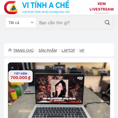
Bỏ
XEM
qua
LIVESTREAM
nội
Tìm
Chọn
dung
kiếm:
danh
mục
sản
phẩm
TRANG CHỦ
/
SẢN PHẨM
/
LAPTOP
/
HP
TIẾT KIỆM
700.000
₫