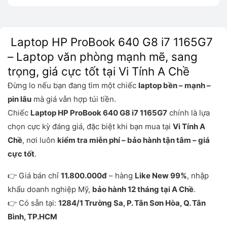
Laptop HP ProBook 640 G8 i7 1165G7
– Laptop văn phòng mạnh mẽ, sang
trọng, giá cực tốt tại Vi Tính A Chề
Đừng lo nếu bạn đang tìm một chiếc
laptop bền – mạnh –
pin lâu
mà giá vẫn hợp túi tiền.
Chiếc
Laptop HP ProBook 640 G8 i7 1165G7
chính là lựa
chọn cực kỳ đáng giá, đặc biệt khi bạn mua tại
Vi Tính A
Chề
, nơi luôn
kiểm tra miễn phí – bảo hành tận tâm – giá
cực tốt
.
👉 Giá bán chỉ
11.800.000đ
– hàng
Like New 99%
, nhập
khẩu doanh nghiệp Mỹ,
bảo hành 12 tháng tại A Chề
.
👉 Có sẵn tại:
1284/1 Trường Sa, P. Tân Sơn Hòa, Q. Tân
Bình, TP.HCM