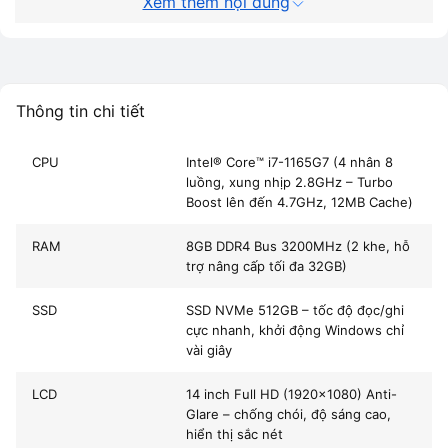
Xem thêm nội dung
Thông số chi tiết Laptop HP ProBook
640 G8 i7 1165G7
Thông tin chi tiết
THÔNG SỐ
CHI TIẾT
CPU
Intel® Core™ i7-1165G7 (4 nhân 8
CPU
Intel Core i7-1165G7 (4 nhân, 8 luồng, xung n
luồng, xung nhịp 2.8GHz – Turbo
Boost lên đến 4.7GHz, 12MB Cache)
RAM
8GB DDR4 (nâng cấp tối đa 32GB)
RAM
8GB DDR4 Bus 3200MHz (2 khe, hỗ
Ổ cứng
SSD NVMe 512GB – tốc độ truy xuất cực nhan
trợ nâng cấp tối đa 32GB)
Màn hình
14 inch Full HD (1920×1080) chống chói
SSD
SSD NVMe 512GB – tốc độ đọc/ghi
cực nhanh, khởi động Windows chỉ
Card đồ họa
Intel Iris Xe Graphics
vài giây
Trọng lượng
1.37kg – nhẹ, dễ di chuyển
LCD
14 inch Full HD (1920x1080) Anti-
Glare – chống chói, độ sáng cao,
Pin
3 Cell, dùng liên tục 6–8 tiếng
hiển thị sắc nét