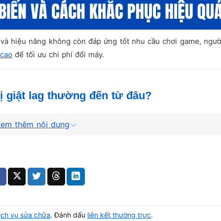
 và hiệu năng không còn đáp ứng tốt nhu cầu chơi game, ngườ
 cao
để tối ưu chi phí đổi máy.
 giật lag thường đến từ đâu?
đến từ nhiều nguyên nhân khác nhau.
em thêm nội dung
so với yêu cầu của game. Nhưng cũng có nhiều trường hợp máy
rd đồ họa.
g nguyên nhân trước khi quyết định nâng cấp linh kiện hoặc 
ịch vụ sửa chữa
. Đánh dấu
liên kết thường trực
.