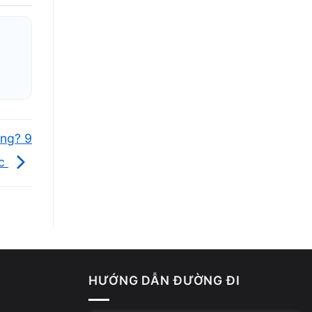
ụng? 9
ục
HƯỚNG DẪN ĐƯỜNG ĐI