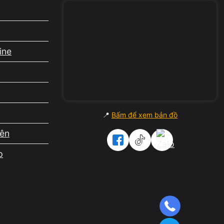
ine
📍
Bấm để xem bản đồ
iên
p
khựng,