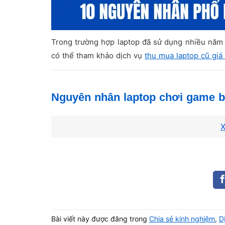
Trong trường hợp laptop đã sử dụng nhiều năm
có thể tham khảo dịch vụ
thu mua laptop cũ giá
Nguyên nhân laptop chơi game bị
Tình trạng
laptop chơi game bị giật lag
có thể 
X
Có trường hợp máy bị lag vì phần cứng đã yếu 
bẩn tản nhiệt, thiếu RAM hoặc đang chạy sai ca
Để xử lý hiệu quả, người dùng nên xác định đún
lại hệ thống.
Bài viết này được đăng trong
Chia sẻ kinh nghiệm
,
D