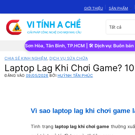
Bỏ
GIỚI THIỆU
SẢN PHẨM
qua
nội
Chọn
dung
danh
mục
sản
.Tân Sơn Hòa, Tân Bình, TP.HCM | 🛠️
Dịch vụ:
Buôn bán • Sửa c
phẩm
CHIA SẺ KINH NGHIỆM
,
DỊCH VỤ SỬA CHỮA
Laptop Lag Khi Chơi Game? 1
ĐĂNG VÀO
09/05/2026
BỞI
HUỲNH TẤN PHÚC
Vì sao laptop lag khi chơi game 
Tình trạng
laptop lag khi chơi game
thường xuất