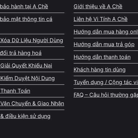
bảo hành tại A Chề
Giới thiệu về A Chề
bảo mật thông tin cá
Liên hệ Vi Tính A Chề
Hướng dẫn mua hàng onl
 Xóa Dữ Liệu Người Dùng
Hướng dẫn mua trả góp
đổi trả hàng hoá
Hướng dẫn thanh toán
Giải Quyết Khiếu Nại
Khách hàng tin dùng
 Kiểm Duyệt Nội Dung
Tuyển dụng / Cộng tác v
ng lúc chơi game.
 Thanh Toán
FAQ – Câu hỏi thường gặ
ng thêm bộ nhớ ảo trên ổ cứng. Điều này khiến game dễ bị 
 Vận Chuyển & Giao Nhận
u ứng dụng nền.
& điều kiện sử dụng