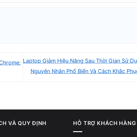
Laptop Giảm Hiệu Năng Sau Thời Gian Sử D
 Chrome:
Nguyên Nhân Phổ Biến Và Cách Khắc Ph
CH VÀ QUY ĐỊNH
HỖ TRỢ KHÁCH HÀNG