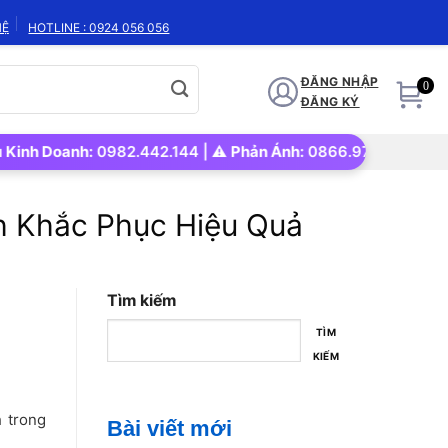
HỆ
HOTLINE : 0924 056 056
ĐĂNG NHẬP
0
ĐĂNG KÝ
Doanh:
0982.442.144 | ⚠️
Phản Ánh:
0866.972.562 | 🚀
Uy tín 
h Khắc Phục Hiệu Quả
Tìm kiếm
TÌM
KIẾM
h trong
Bài viết mới