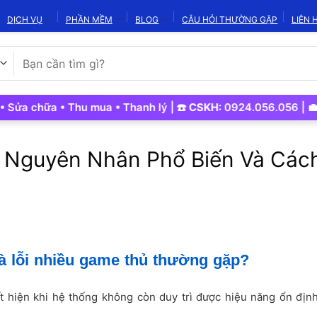
DỊCH VỤ
PHẦN MỀM
BLOG
CÂU HỎI THƯỜNG GẶP
LIÊN 
Tìm
kiếm:
hữa • Thu mua • Thanh lý | ☎️
CSKH:
0924.056.056 | 💼
Kinh 
0 Nguyên Nhân Phổ Biến Và Các
là lỗi nhiều game thủ thường gặp?
 hiện khi hệ thống không còn duy trì được hiệu năng ổn địn