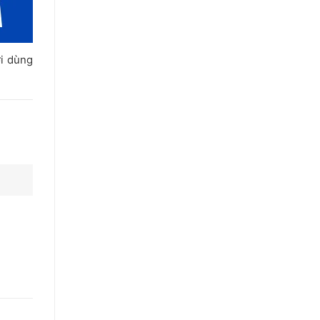
i dùng
 chỉ bị
cài đặt