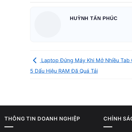
RAM không đủ khiến game dễ bị khựng
HUỲNH TẤN PHÚC
Laptop Đứng Máy Khi Mở Nhiều Tab
5 Dấu Hiệu RAM Đã Quá Tải
THÔNG TIN DOANH NGHIỆP
CHÍNH SÁ