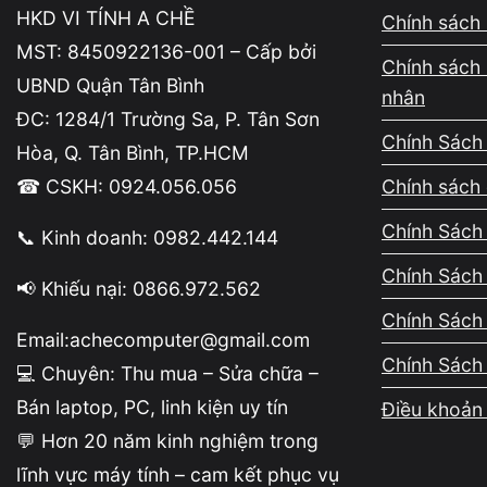
HKD VI TÍNH A CHỀ
Chính sách 
MST: 8450922136-001 – Cấp bởi
Chính sách 
UBND Quận Tân Bình
nhân
ĐC: 1284/1 Trường Sa, P. Tân Sơn
Chính Sách
Hòa, Q. Tân Bình, TP.HCM
☎ CSKH: 0924.056.056
Chính sách 
Chính Sách 
📞 Kinh doanh: 0982.442.144
Nội dung
Chính Sách
📢 Khiếu nại: 0866.972.562
RAM là bộ nhớ tạm giúp laptop xử lý dữ liệu tro
Chính Sách
Email:achecomputer@gmail.com
Nếu dung lượng RAM không đủ, máy sẽ phải dù
Chính Sách
đặc biệt khi anh em vừa chơi game vừa mở nhiề
💻 Chuyên: Thu mua – Sửa chữa –
Bán laptop, PC, linh kiện uy tín
Điều khoản 
Dấu hiệu thường gặp:
💬 Hơn 20 năm kinh nghiệm trong
Game đứng vài giây
lĩnh vực máy tính – cam kết phục vụ