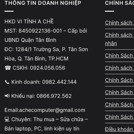
THÔNG TIN DOANH NGHIỆP
CHÍNH SÁ
Nếu laptop của bạn thường xuyên
nóng và quạt
tốt hơn.
HKD VI TÍNH A CHỀ
Chính sách 
MST: 8450922136-001 – Cấp bởi
👉 Tham khảo dịch vụ:
vệ sinh laptop
Chính sách 
UBND Quận Tân Bình
nhân
ĐC: 1284/1 Trường Sa, P. Tân Sơn
Chính Sách
Hòa, Q. Tân Bình, TP.HCM
☎ CSKH: 0924.056.056
Chính sách 
Chính Sách 
📞 Kinh doanh: 0982.442.144
Chính Sách
📢 Khiếu nại: 0866.972.562
Chính Sách
Email:achecomputer@gmail.com
Chính Sách
💻 Chuyên: Thu mua – Sửa chữa –
Bán laptop, PC, linh kiện uy tín
Điều khoản 