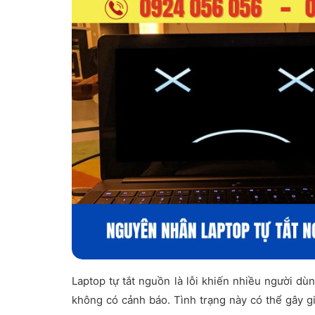
Laptop tự tắt nguồn là lỗi khiến nhiều người dù
không có cảnh báo. Tình trạng này có thể gây g