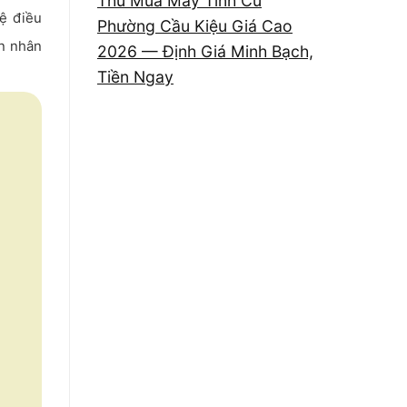
Thu Mua Máy Tính Cũ
hệ điều
Phường Cầu Kiệu Giá Cao
ên nhân
2026 — Định Giá Minh Bạch,
Tiền Ngay