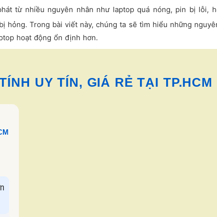
hát từ nhiều nguyên nhân như laptop quá nóng, pin bị lỗi, 
ị hỏng. Trong bài viết này, chúng ta sẽ tìm hiểu những nguy
ptop hoạt động ổn định hơn.
ÍNH UY TÍN, GIÁ RẺ TẠI TP.HCM
HCM
n