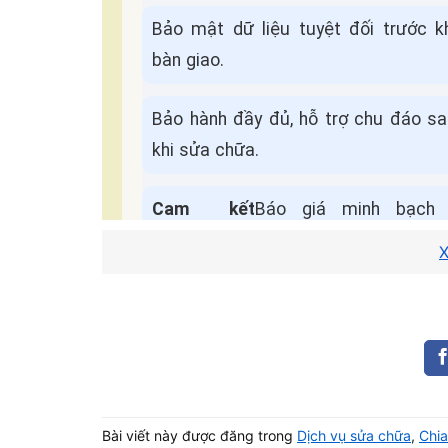
Bảo mật dữ liệu tuyệt đối trước k
bàn giao.
Bảo hành đầy đủ, hỗ trợ chu đáo s
khi sửa chữa.
Cam kết
Báo giá minh bạch 
dịch vụ:
Không ép giá.
X
Quy Trình Sửa Máy Tận Nơi
📌 Điền form, kỹ thuật viên liên hệ trong
5 phút
.
🚗 Có mặt tại nhà khách trong
30–45 phút
.
Bài viết này được đăng trong
Dịch vụ sửa chữa
,
Chia