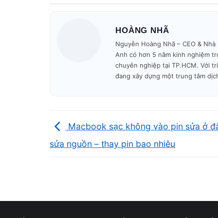
🔧 Kiểm tra – báo giá – sửa nhanh trong ngày.
HOÀNG NHÃ
🎁 Bảo hành minh bạch – không phát sinh phí.
Nguyễn Hoàng Nhã – CEO & Nhà sán
Anh có hơn 5 năm kinh nghiệm tro
Mở cửa: 09h00 – 19h30
mỗi ngày.
chuyên nghiệp tại TP.HCM. Với tr
đang xây dựng một trung tâm dịc
Macbook sạc không vào pin sửa ở đ
Nguyên Nhân Laptop Tự Tắt Ngu
sửa nguồn – thay pin bao nhiêu
Laptop quá nóng
Một trong những nguyên nhân phổ biến khiến
hoạt động không hiệu quả, CPU và GPU sẽ nóng
Để bảo vệ linh kiện bên trong, laptop có thể tự