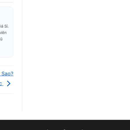
á Sỉ.
viên
gũ
 Sao?
ục
n nhiệt