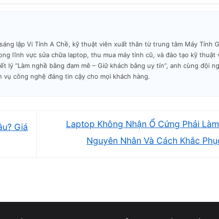
g lập Vi Tính A Chề, kỹ thuật viên xuất thân từ trung tâm Máy Tính Gi
ng lĩnh vực sửa chữa laptop, thu mua máy tính cũ, và đào tạo kỹ thuật 
iết lý “Làm nghề bằng đam mê – Giữ khách bằng uy tín”, anh cùng đội n
h vụ công nghệ đáng tin cậy cho mọi khách hàng.
Laptop Không Nhận Ổ Cứng Phải Làm
âu? Giá
ồn
Nguyên Nhân Và Cách Khắc Ph
laptop tự tắt nguồn
là nhiệt độ máy quá cao. Khi hệ thống tả
 lên nhanh chóng.
 động tắt nguồn khi nhiệt độ vượt quá mức cho phép.