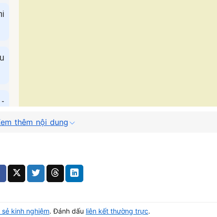
hi
au
-
em thêm nội dung
 sẻ kinh nghiệm
. Đánh dấu
liên kết thường trực
.