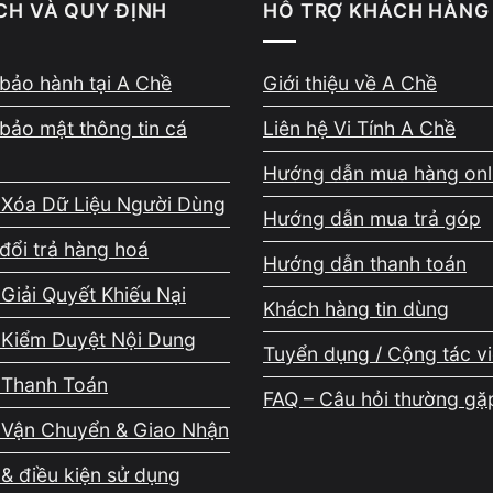
CH VÀ QUY ĐỊNH
HỖ TRỢ KHÁCH HÀNG
 kêu to
, bạn nên vệ sinh laptop để giúp hệ thống tản nhiệt ho
bảo hành tại A Chề
Giới thiệu về A Chề
bảo mật thông tin cá
Liên hệ Vi Tính A Chề
Hướng dẫn mua hàng onl
 Xóa Dữ Liệu Người Dùng
Hướng dẫn mua trả góp
đổi trả hàng hoá
Hướng dẫn thanh toán
Giải Quyết Khiếu Nại
Khách hàng tin dùng
 Kiểm Duyệt Nội Dung
Tuyển dụng / Cộng tác v
 Thanh Toán
FAQ – Câu hỏi thường gặ
 Vận Chuyển & Giao Nhận
& điều kiện sử dụng