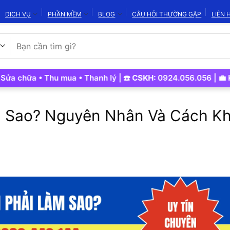
DỊCH VỤ
PHẦN MỀM
BLOG
CÂU HỎI THƯỜNG GẶP
LIÊN 
Tìm
kiếm:
ữa • Thu mua • Thanh lý | ☎️
CSKH:
0924.056.056 | 💼
Kinh D
m Sao? Nguyên Nhân Và Cách K