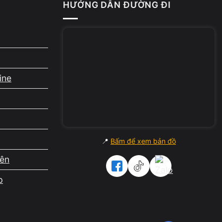
HƯỚNG DẪN ĐƯỜNG ĐI
ạt động
ine
📍
Bấm để xem bản đồ
iên
p