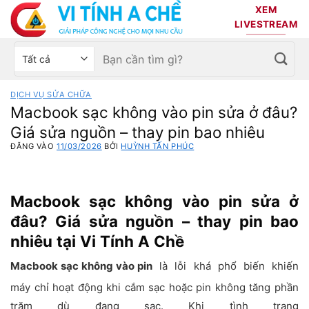
Bỏ
XEM
qua
LIVESTREAM
nội
Tìm
Chọn
dung
kiếm:
danh
mục
DỊCH VỤ SỬA CHỮA
sản
Macbook sạc không vào pin sửa ở đâu?
phẩm
Giá sửa nguồn – thay pin bao nhiêu
ĐĂNG VÀO
11/03/2026
BỞI
HUỲNH TẤN PHÚC
Macbook sạc không vào pin sửa ở
đâu? Giá sửa nguồn – thay pin bao
nhiêu tại Vi Tính A Chề
Macbook sạc không vào pin
là lỗi khá phổ biến khiến
máy chỉ hoạt động khi cắm sạc hoặc pin không tăng phần
trăm dù đang sạc. Khi tình trạng