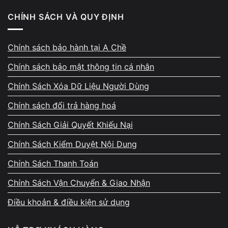
Xác định chính xác lỗi phần mềm hay phần cứng
CHÍNH SÁCH VÀ QUY ĐỊNH
Báo giá rõ ràng trước khi sửa
Sửa mạch sạc hoặc thay pin phù hợp
Chính sách bảo hành tại A Chề
Test khả năng sạc và thời lượng pin trước khi bàn
Chính sách bảo mật thông tin cá nhân
giao
Chính Sách Xóa Dữ Liệu Người Dùng
Chính sách đổi trả hàng hoá
Giá sửa Macbook sạc không vào pin
Chính Sách Giải Quyết Khiếu Nại
tham khảo
Chính Sách Kiểm Duyệt Nội Dung
Chính Sách Thanh Toán
Chính Sách Vận Chuyển & Giao Nhận
Điều khoản & điều kiện sử dụng