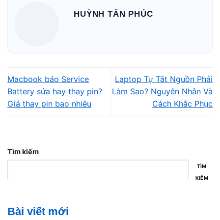
HUỲNH TẤN PHÚC
Nguyên nhân khiến Macbook sạc không
vào pin
Một số nguyên nhân phổ biến:
Pin đã chai hoặc hỏng cell pin
Macbook báo Service
Laptop Tự Tắt Nguồn Phải
Battery sửa hay thay pin?
Làm Sao? Nguyên Nhân Và
Adapter sạc lỗi hoặc không đủ công suất
Giá thay pin bao nhiêu
Cách Khắc Phục
Cáp sạc bị đứt ngầm hoặc lỏng
Cổng sạc bị oxy hoá hoặc hư
Lỗi mạch sạc trên mainboard
Tìm kiếm
TÌM
Máy từng bị vô nước hoặc va đập
KIẾM
Nhiệt độ cao khiến hệ thống sạc hoạt động không
ổn định
Bài viết mới