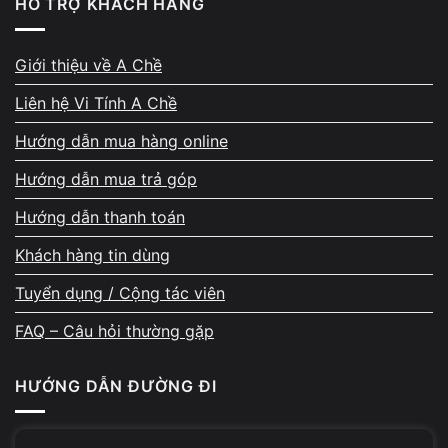
HỖ TRỢ KHÁCH HÀNG
HẠNG MỤC XỬ LÝ
CHI PHÍ THAM KHẢO
Giới thiệu về A Chề
Kiểm tra – cân chỉnh hệ thống sạc
200.000 – 400.000đ
Liên hệ Vi Tính A Chề
Thay adapter sạc
400.000 – 900.000đ
Hướng dẫn mua hàng online
Thay pin Macbook
900.000 – 3.000.000đ
Hướng dẫn mua trả góp
Sửa mạch sạc mainboard
900.000 – 2.200.000đ
Hướng dẫn thanh toán
Chi phí thực tế phụ thuộc dòng máy và tình trạng hư
Khách hàng tin dùng
hỏng.
Tuyển dụng / Cộng tác viên
FAQ – Câu hỏi thường gặp
Câu hỏi thường gặp
HƯỚNG DẪN ĐƯỜNG ĐI
Macbook sạc không vào pin có nguy hiểm không?