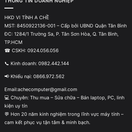
THÔNG TIN DOANH NGHIỆP
Nội dung
HKD VI TÍNH A CHỀ
MST: 8450922136-001 – Cấp bởi UBND Quận Tân Bình
Nếu pin vẫn còn tốt, lỗi có thể đến từ adapter hoặc mạch
ĐC: 1284/1 Trường Sa, P. Tân Sơn Hòa, Q. Tân Bình,
sạc. Tuy nhiên khi
Macbook sạc không vào pin
kèm theo
TP.HCM
hiện tượng tụt pin nhanh, pin phồng hoặc máy sập nguồn,
☎ CSKH: 0924.056.056
bạn nên thay pin sớm để tránh ảnh hưởng linh kiện khác.
📞 Kinh doanh: 0982.442.144
📢 Khiếu nại: 0866.972.562
Vi Tính A Chề xử lý lỗi Macbook sạc
không vào pin như thế nào
Email:achecomputer@gmail.com
💻 Chuyên: Thu mua – Sửa chữa – Bán laptop, PC, linh
Khi tiếp nhận lỗi
Macbook sạc không vào pin
, kỹ thuật
kiện uy tín
viên sẽ:
💬 Hơn 20 năm kinh nghiệm trong lĩnh vực máy tính –
Kiểm tra miễn phí pin, adapter và hệ thống sạc
cam kết phục vụ tận tâm & minh bạch.