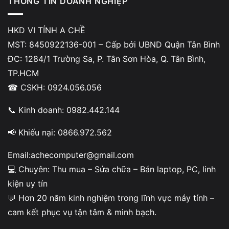
THÔNG TIN DOANH NGHIỆP
Bật/tắt chế độ máy bay
Cài lại hoặc cập nhật driver WiFi
HKD VI TÍNH A CHỀ
MST: 8450922136-001 – Cấp bởi UBND Quận Tân Bình
Reset cài đặt mạng
ĐC: 1284/1 Trường Sa, P. Tân Sơn Hòa, Q. Tân Bình,
Nếu đã thử các bước trên nhưng vẫn không thấy WiFi, khả
TP.HCM
năng cao liên quan đến phần cứng như card hoặc anten.
☎ CSKH: 0924.056.056
👉 Việc kiểm tra trực tiếp sẽ giúp xác định chính xác
📞 Kinh doanh: 0982.442.144
nguyên nhân, tránh thay linh kiện không cần thiết.
📢 Khiếu nại: 0866.972.562
👉
LG Gram không nhận WiFi thường liên quan đến card
hoặc anten. Kiểm tra miễn phí tại
Vi Tính A Chề
giúp bạn
Email:achecomputer@gmail.com
xác định đúng lỗi và xử lý nhanh, đảm bảo kết nối ổn định
💻 Chuyên: Thu mua – Sửa chữa – Bán laptop, PC, linh
trở lại.
kiện uy tín
💬 Hơn 20 năm kinh nghiệm trong lĩnh vực máy tính –
cam kết phục vụ tận tâm & minh bạch.
Khi nào nên kiểm tra phần cứng WiFi?