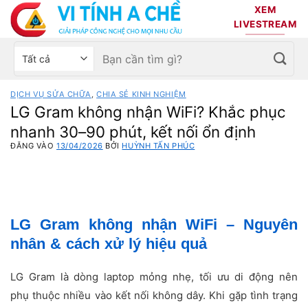
Bỏ
XEM
qua
LIVESTREAM
nội
Tìm
Chọn
dung
kiếm:
danh
mục
DỊCH VỤ SỬA CHỮA
,
CHIA SẺ KINH NGHIỆM
sản
LG Gram không nhận WiFi? Khắc phục
phẩm
nhanh 30–90 phút, kết nối ổn định
ĐĂNG VÀO
13/04/2026
BỞI
HUỲNH TẤN PHÚC
LG Gram không nhận WiFi – Nguyên
nhân & cách xử lý hiệu quả
LG Gram là dòng laptop mỏng nhẹ, tối ưu di động nên
phụ thuộc nhiều vào kết nối không dây. Khi gặp tình trạng