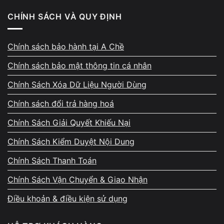
CHÍNH SÁCH VÀ QUY ĐỊNH
Không thấy WiFi hoàn toàn
Đã cài lại driver nhưng không cải thiện
Chính sách bảo hành tại A Chề
WiFi biến mất nhiều lần
Chính sách bảo mật thông tin cá nhân
Lỗi lặp lại thường xuyên
Chính Sách Xóa Dữ Liệu Người Dùng
👉 Đây là những dấu hiệu nên kiểm tra chuyên sâu để
Chính sách đổi trả hàng hoá
đảm bảo máy hoạt động ổn định.
Chính Sách Giải Quyết Khiếu Nại
Chính Sách Kiểm Duyệt Nội Dung
Cách Vi Tính A Chề xử lý WiFi LG Gram
Chính Sách Thanh Toán
Kiểm tra tổng thể miễn phí
Chính Sách Vận Chuyển & Giao Nhận
Test phần mềm và phần cứng
Điều khoản & điều kiện sử dụng
Xác định chính xác nguyên nhân (driver, anten,