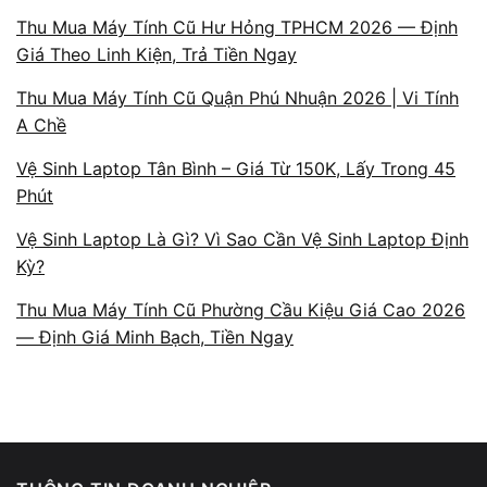
Thu Mua Máy Tính Cũ Hư Hỏng TPHCM 2026 — Định
Giá Theo Linh Kiện, Trả Tiền Ngay
Thu Mua Máy Tính Cũ Quận Phú Nhuận 2026 | Vi Tính
A Chề
Vệ Sinh Laptop Tân Bình – Giá Từ 150K, Lấy Trong 45
Phút
Vệ Sinh Laptop Là Gì? Vì Sao Cần Vệ Sinh Laptop Định
Kỳ?
Thu Mua Máy Tính Cũ Phường Cầu Kiệu Giá Cao 2026
— Định Giá Minh Bạch, Tiền Ngay
Có thể tự xử lý tại nhà không?
Bạn có thể thử một số cách cơ bản:
Khởi động lại laptop