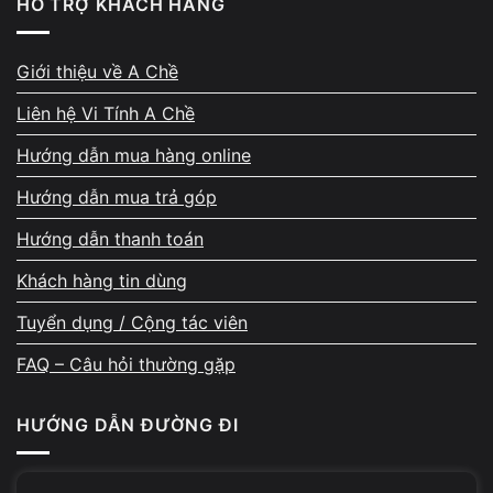
card WiFi)
HỖ TRỢ KHÁCH HÀNG
Tư vấn phương án phù hợp
Giới thiệu về A Chề
Test kỹ trước khi bàn giao
Liên hệ Vi Tính A Chề
Hướng dẫn mua hàng online
Hướng dẫn mua trả góp
Hướng dẫn thanh toán
Khách hàng tin dùng
Tuyển dụng / Cộng tác viên
Chi phí tham khảo
FAQ – Câu hỏi thường gặp
DỊCH VỤ
GIÁ
HƯỚNG DẪN ĐƯỜNG ĐI
Kiểm tra WiFi
Miễn phí