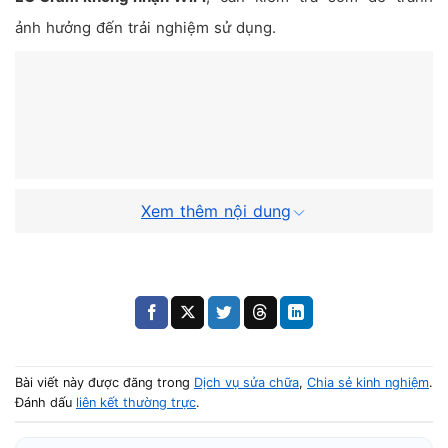
ảnh hưởng đến trải nghiệm sử dụng.
Xem thêm nội dung
Bài viết này được đăng trong
Dịch vụ sửa chữa
,
Chia sẻ kinh nghiệm
.
Nguyên nhân LG Gram không nhận
Đánh dấu
liên kết thường trực
.
WiFi