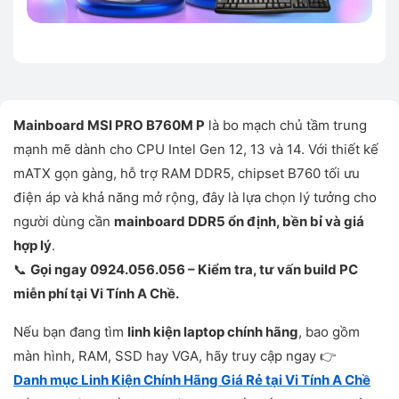
Mainboard MSI PRO B760M P
là bo mạch chủ tầm trung
mạnh mẽ dành cho CPU Intel Gen 12, 13 và 14. Với thiết kế
mATX gọn gàng, hỗ trợ RAM DDR5, chipset B760 tối ưu
điện áp và khả năng mở rộng, đây là lựa chọn lý tưởng cho
người dùng cần
mainboard DDR5 ổn định, bền bỉ và giá
hợp lý
.
📞
Gọi ngay 0924.056.056 – Kiểm tra, tư vấn build PC
miễn phí tại Vi Tính A Chề.
Nếu bạn đang tìm
linh kiện laptop chính hãng
, bao gồm
màn hình, RAM, SSD hay VGA, hãy truy cập ngay 👉
Danh mục Linh Kiện Chính Hãng Giá Rẻ tại Vi Tính A Chề