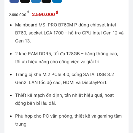
Giá
Giá
₫
₫
2.590.000
2.690.000
gốc
hiện
Mainboard MSI PRO B760M P dùng chipset Intel
là:
tại
B760, socket LGA 1700 – hỗ trợ CPU Intel Gen 12 và
2.690.000 ₫.
là:
2.590.000 ₫.
Gen 13.
2 khe RAM DDR5, tối đa 128GB – băng thông cao,
tối ưu hiệu năng cho công việc và giải trí.
Trang bị khe M.2 PCIe 4.0, cổng SATA, USB 3.2
Gen2, LAN tốc độ cao, HDMI và DisplayPort.
Thiết kế mạch ổn định, tản nhiệt hiệu quả, hoạt
động bền bỉ lâu dài.
Phù hợp cho PC văn phòng, thiết kế và gaming tầm
trung.