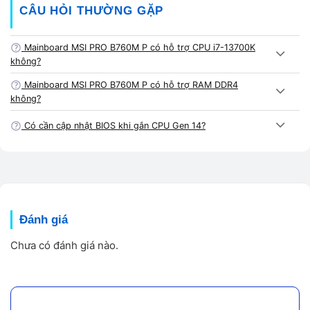
Tính A Chề
CÂU HỎI THƯỜNG GẶP
🧩 Bước 1 – Kiểm tra ngoại quan & socket LGA
Mainboard MSI PRO B760M P có hỗ trợ CPU i7-13700K
1700
không?
Mainboard MSI PRO B760M P có hỗ trợ RAM DDR4
Kiểm tra kỹ chân socket, khe RAM DDR5, M.2 và cổng
không?
PCIe. Kỹ thuật viên A Chề luôn đảm bảo
Mainboard MSI
PRO B760M P
đạt chuẩn trước khi giao.
Có cần cập nhật BIOS khi gắn CPU Gen 14?
⚙️ Bước 2 – Test nguồn, BIOS và VRM
Gắn CPU Intel Gen 13 test, đo điện áp đầu vào/ra tại từng
pha nguồn, cập nhật BIOS mới nhất giúp
Mainboard MSI
Đánh giá
PRO B760M P
hoạt động ổn định với RAM DDR5 5600–
6800 MHz.
Chưa có đánh giá nào.
💻 Bước 3 – Benchmark & bàn giao
Chạy
Cinebench R23, AIDA64 và 3DMark
để test hiệu