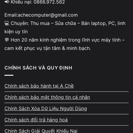
📢 Khiếu nại: 0866.972.562
Email:achecomputer@gmail.com
So sánh Mainboard MSI PRO B760M P
💻 Chuyên: Thu mua – Sửa chữa – Bán laptop, PC, linh
và MSI PRO B760M A DDR5
kiện uy tín
💬 Hơn 20 năm kinh nghiệm trong lĩnh vực máy tính –
TIÊU CHÍ
MSI PRO B760M P
MSI PRO B760M A DDR
cam kết phục vụ tận tâm & minh bạch.
Chipset
Intel B760
Intel B760
CHÍNH SÁCH VÀ QUY ĐỊNH
RAM
DDR5 6800+ MHz
DDR5 7200+ MHz
LAN
Realtek 2.5G
Intel 2.5G
Chính sách bảo hành tại A Chề
VRM
6+1+1 Phase
12+1+1 Phase
Chính sách bảo mật thông tin cá nhân
Chính Sách Xóa Dữ Liệu Người Dùng
Giá bán
2.690.000đ
3.590.000đ
Chính sách đổi trả hàng hoá
Nếu bạn muốn build PC tầm trung ổn định,
Mainboard MSI
Chính Sách Giải Quyết Khiếu Nại