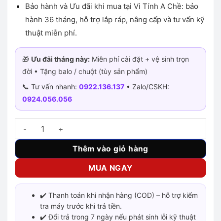
Bảo hành và Ưu đãi khi mua tại Vi Tính A Chề: bảo
hành 36 tháng, hỗ trợ lắp ráp, nâng cấp và tư vấn kỹ
thuật miễn phí.
🎁
Ưu đãi tháng này:
Miễn phí cài đặt + vệ sinh trọn
đời • Tặng balo / chuột (tùy sản phẩm)
📞 Tư vấn nhanh:
0922.136.137
• Zalo/CSKH:
0924.056.056
Mainboard MSI PRO B760M P – Chính hãng DDR5 số lượng
Thêm vào giỏ hàng
MUA NGAY
✔️ Thanh toán khi nhận hàng (COD) – hỗ trợ kiểm
tra máy trước khi trả tiền.
✔️ Đổi trả trong 7 ngày nếu phát sinh lỗi kỹ thuật