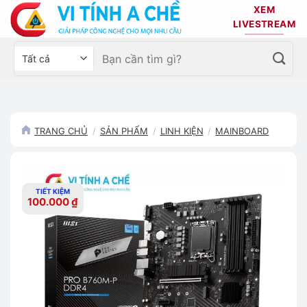
Bỏ
XEM
qua
LIVESTREAM
nội
Tìm
Chọn
dung
kiếm:
danh
mục
sản
phẩm
TRANG CHỦ
/
SẢN PHẨM
/
LINH KIỆN
/
MAINBOARD
TIẾT KIỆM
100.000
₫