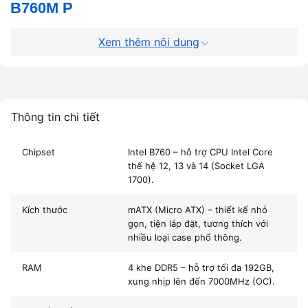
B760M P
Mainboard MSI PRO B760M P
thuộc dòng
MSI PRO
Xem thêm nội dung
Series
, nổi tiếng với độ ổn định và khả năng vận hành bền
bỉ trong môi trường làm việc liên tục. Bo mạch chủ này
dùng
socket LGA 1700
tương thích với
CPU Intel thế hệ 12,
13 và 14
, hỗ trợ
RAM DDR5 lên đến 192GB
– phù hợp cho
Thông tin chi tiết
cả dân văn phòng, designer và game thủ.
Chipset
Intel B760 – hỗ trợ CPU Intel Core
Thông số kỹ thuật chính của Mainboard MSI PRO B760M
thế hệ 12, 13 và 14 (Socket LGA
P:
1700).
Chipset:
Intel B760
Kích thước
mATX (Micro ATX) – thiết kế nhỏ
gọn, tiện lắp đặt, tương thích với
Socket:
LGA 1700
nhiều loại case phổ thông.
Kích thước:
mATX (Micro-ATX)
RAM
4 khe DDR5 – hỗ trợ tối đa 192GB,
xung nhịp lên đến 7000MHz (OC).
RAM:
4 khe DDR5 (tối đa 192GB, hỗ trợ xung 6800+ MHz