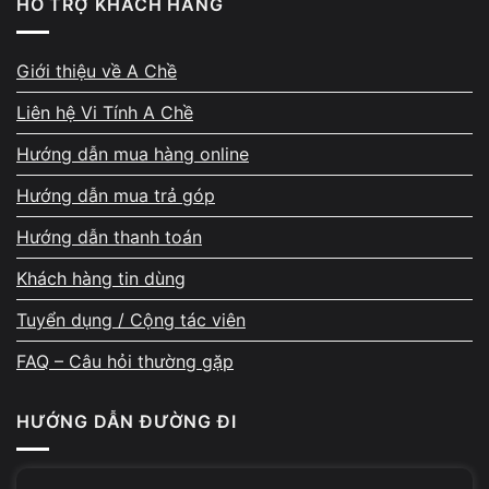
HỖ TRỢ KHÁCH HÀNG
Quy trình nâng cấp RAM LG Gram tại
cửa hàng
Giới thiệu về A Chề
Khi tiếp nhận nâng cấp RAM LG Gram, kỹ thuật viên
Liên hệ Vi Tính A Chề
Vi Tính A Chề
sẽ:
Hướng dẫn mua hàng online
Hướng dẫn mua trả góp
Kiểm tra model và khả năng hỗ trợ RAM
Hướng dẫn thanh toán
Xác định mainboard có thể nâng RAM hay không trước khi
thực hiện.
Khách hàng tin dùng
Tuyển dụng / Cộng tác viên
Thực hiện nâng cấp RAM đúng kỹ thuật
FAQ – Câu hỏi thường gặp
Tháo máy, nâng RAM hoặc thay chip RAM theo phương án
phù hợp.
HƯỚNG DẪN ĐƯỜNG ĐI
Test hiệu năng sau khi nâng cấp