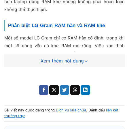
hơn laptop dùng RAM khe nhưng không phải hoàn toàn
không thể thực hiện.
Phân biệt LG Gram RAM hàn và RAM khe
Một số model LG Gram chỉ có RAM hàn cố định, trong khi
một số dòng vẫn có khe RAM mở rộng. Việc xác định
đúng loại RAM giúp tránh nâng cấp sai phương án và phát
Xem thêm nội dung
sinh chi phí.
Model LG Gram có thể nâng cấp RAM
Một số dòng vẫn có thể nâng RAM qua khe mở rộng hoặc
thay chip RAM nếu mainboard hỗ trợ. Đây là giải pháp
giúp tăng hiệu năng khi người dùng thắc mắc nâng RAM
Bài viết này được đăng trong
Dịch vụ sửa chữa
. Đánh dấu
liên kết
LG Gram có được không.
thường trực
.