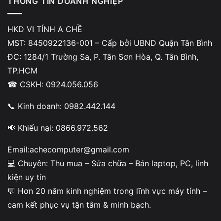
THÔNG TIN DOANH NGHIỆP
LG Gram treo máy hoặc đơ khi xử lý tác vụ nặng
RAM không đủ có thể khiến hệ thống phản hồi chậm hoặc
HKD VI TÍNH A CHỀ
treo ứng dụng.
MST: 8450922136-001 – Cấp bởi UBND Quận Tân Bình
ĐC: 1284/1 Trường Sa, P. Tân Sơn Hòa, Q. Tân Bình,
RAM đầy thường xuyên khi sử dụng
TP.HCM
☎ CSKH: 0924.056.056
Khi kiểm tra Task Manager thấy RAM luôn ở mức cao, việc
nâng cấp RAM LG Gram sẽ giúp cải thiện hiệu năng rõ
📞 Kinh doanh: 0982.442.144
rệt.
📢 Khiếu nại: 0866.972.562
Hiệu năng giảm sau thời gian sử dụng
Email:achecomputer@gmail.com
💻 Chuyên: Thu mua – Sửa chữa – Bán laptop, PC, linh
Việc nâng RAM đúng cách giúp kéo dài thời gian sử dụng
kiện uy tín
thiết bị.
💬 Hơn 20 năm kinh nghiệm trong lĩnh vực máy tính –
cam kết phục vụ tận tâm & minh bạch.
Có nên tự nâng RAM LG Gram tại nhà