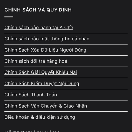
không?
CHÍNH SÁCH VÀ QUY ĐỊNH
Nguy cơ hỏng mainboard khi tự nâng RAM
Chính sách bảo hành tại A Chề
Thao tác sai có thể gây chập mạch hoặc lỗi nguồn.
Chính sách bảo mật thông tin cá nhân
Chính Sách Xóa Dữ Liệu Người Dùng
Thiếu thiết bị chuyên dụng để thay chip RAM
Chính sách đổi trả hàng hoá
Dòng RAM hàn yêu cầu máy móc kỹ thuật cao để thao tác
Chính Sách Giải Quyết Khiếu Nại
chính xác.
Chính Sách Kiểm Duyệt Nội Dung
Khi nào nên mang máy đi nâng RAM
Chính Sách Thanh Toán
Nếu không chắc chắn model hỗ trợ nâng cấp, bạn nên
Chính Sách Vận Chuyển & Giao Nhận
kiểm tra sớm để tránh rủi ro.
Điều khoản & điều kiện sử dụng