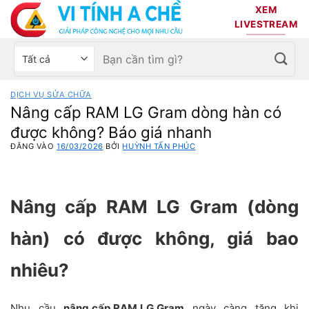
Bỏ
XEM
qua
LIVESTREAM
nội
Tìm
Chọn
dung
kiếm:
danh
mục
DỊCH VỤ SỬA CHỮA
sản
Nâng cấp RAM LG Gram dòng hàn có
phẩm
được không? Báo giá nhanh
ĐĂNG VÀO
16/03/2026
BỞI
HUỲNH TẤN PHÚC
Nâng cấp RAM LG Gram (dòng
hàn) có được không, giá bao
nhiêu?
Nhu cầu
nâng cấp RAM LG Gram
ngày càng tăng khi