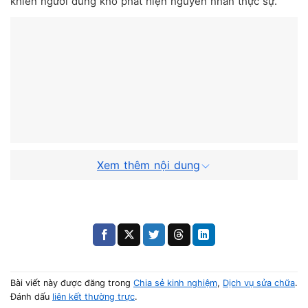
khiến người dùng khó phát hiện nguyên nhân thực sự.
Xem thêm nội dung
Bad sector gây treo máy
Bài viết này được đăng trong
Chia sẻ kinh nghiệm
,
Dịch vụ sửa chữa
.
Đánh dấu
liên kết thường trực
.