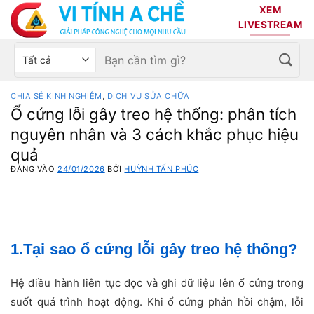
Bỏ
XEM
qua
LIVESTREAM
nội
Tìm
Chọn
dung
kiếm:
danh
mục
CHIA SẺ KINH NGHIỆM
,
DỊCH VỤ SỬA CHỮA
sản
Ổ cứng lỗi gây treo hệ thống: phân tích
phẩm
nguyên nhân và 3 cách khắc phục hiệu
quả
ĐĂNG VÀO
24/01/2026
BỞI
HUỲNH TẤN PHÚC
1.Tại sao ổ cứng lỗi gây treo hệ thống?
Hệ điều hành liên tục đọc và ghi dữ liệu lên ổ cứng trong
suốt quá trình hoạt động. Khi ổ cứng phản hồi chậm, lỗi