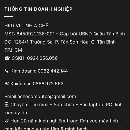
THÔNG TIN DOANH NGHIỆP
Tốc độ đọc ghi ssd
HKD VI TÍNH A CHỀ
MST: 8450922136-001 – Cấp bởi UBND Quận Tân Bình
ĐC: 1284/1 Trường Sa, P. Tân Sơn Hòa, Q. Tân Bình,
TP.HCM
2.4 Lỗi giao tiếp (cáp SATA / khe kết nối)
☎ CSKH: 0924.056.056
Lỗi giao tiếp giữa ổ cứng và mainboard cũng có thể gây
📞 Kinh doanh: 0982.442.144
treo hệ thống nghiêm trọng. Cáp SATA lỏng, oxy hóa
hoặc khe kết nối tiếp xúc kém khiến dữ liệu truyền bị gián
📢 Khiếu nại: 0866.972.562
đoạn, buộc hệ điều hành phải retry liên tục.
Email:achecomputer@gmail.com
Khi quá trình retry kéo dài, hàng đợi I/O bị nghẽn, dẫn
💻 Chuyên: Thu mua – Sửa chữa – Bán laptop, PC, linh
đến
treo máy ngẫu nhiên, đứng hình đột ngột
, thậm chí
kiện uy tín
tự reset hoặc xuất hiện màn hình xanh. Đây là dạng lỗi dễ
💬 Hơn 20 năm kinh nghiệm trong lĩnh vực máy tính –
bỏ qua nhưng lại có tác động rất lớn đến độ ổn định của
cam kết phục vụ tận tâm & minh bạch.