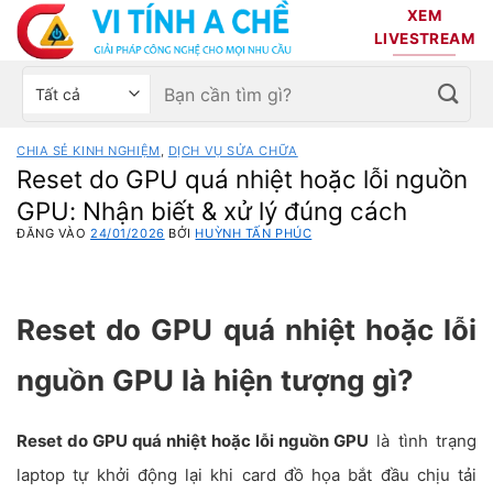
Bỏ
XEM
qua
LIVESTREAM
nội
Tìm
Chọn
dung
kiếm:
danh
mục
CHIA SẺ KINH NGHIỆM
,
DỊCH VỤ SỬA CHỮA
sản
Reset do GPU quá nhiệt hoặc lỗi nguồn
phẩm
GPU: Nhận biết & xử lý đúng cách
ĐĂNG VÀO
24/01/2026
BỞI
HUỲNH TẤN PHÚC
Reset do GPU quá nhiệt hoặc lỗi
nguồn GPU là hiện tượng gì?
Reset do GPU quá nhiệt hoặc lỗi nguồn GPU
là tình trạng
laptop tự khởi động lại khi card đồ họa bắt đầu chịu tải