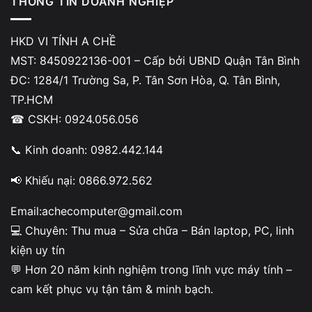
THÔNG TIN DOANH NGHIỆP
HKD VI TÍNH A CHỀ
MST: 8450922136-001 – Cấp bởi UBND Quận Tân Bình
ĐC: 1284/1 Trường Sa, P. Tân Sơn Hòa, Q. Tân Bình,
TP.HCM
☎ CSKH: 0924.056.056
📞 Kinh doanh: 0982.442.144
Nội dung
📢 Khiếu nại: 0866.972.562
Email:achecomputer@gmail.com
💻 Chuyên: Thu mua – Sửa chữa – Bán laptop, PC, linh
Dấu hiệu nào cho thấy reset do lỗi
kiện uy tín
nguồn GPU?
💬 Hơn 20 năm kinh nghiệm trong lĩnh vực máy tính –
cam kết phục vụ tận tâm & minh bạch.
Reset do lỗi nguồn GPU
thường xảy ra rất nhanh và không
phụ thuộc nhiều vào thời gian tích nhiệt. Máy có thể sập