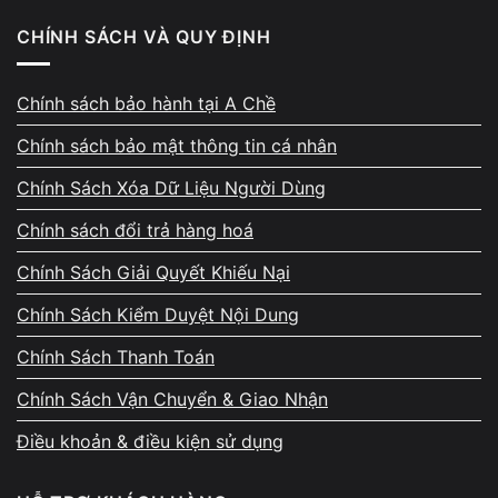
ngay khi GPU vừa bắt đầu ăn tải.
CHÍNH SÁCH VÀ QUY ĐỊNH
Reset ngay khi GPU tăng tải đột ngột
Chính sách bảo hành tại A Chề
Laptop có thể
tắt phụt rồi bật lại ngay
khi vừa vào game,
Chính sách bảo mật thông tin cá nhân
vừa chuyển cảnh nặng hoặc bắt đầu render. Trong nhiều
Chính Sách Xóa Dữ Liệu Người Dùng
trường hợp, nhiệt độ GPU chưa kịp tăng cao.
Chính sách đổi trả hàng hoá
Adapter, pin hoặc cổng sạc không ổn định
Chính Sách Giải Quyết Khiếu Nại
Chính Sách Kiểm Duyệt Nội Dung
Adapter yếu, pin chai hoặc cổng sạc tiếp xúc kém khiến
nguồn cấp cho GPU bị thiếu hoặc chập chờn
. Khi GPU
Chính Sách Thanh Toán
cần công suất lớn, nguồn không đáp ứng kịp sẽ gây reset.
Chính Sách Vận Chuyển & Giao Nhận
Điều khoản & điều kiện sử dụng
Lỗi VRM hoặc power rail GPU
VRM chịu trách nhiệm điều tiết điện áp cho GPU. Khi