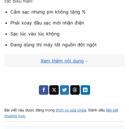
các biểu hiện:
Cắm sạc nhưng pin không tăng %
Phải xoay đầu sạc mới nhận điện
Sạc lúc vào lúc không
Đang dùng thì máy tắt nguồn đột ngột
Đầu cắm nóng bất thường
Xem thêm nội dung
Nhiều trường hợp dễ nhầm với lỗi
laptop sạc không vào
pin
, nhưng thực tế nguyên nhân lại nằm ở jack sạc hoặc
mạch nguồn.
Nguyên nhân khiến cổng sạc HP bị
Bài viết này được đăng trong
Dịch vụ sửa chữa
. Đánh dấu
liên kết
hỏng
thường trực
.