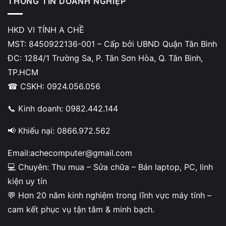
THÔNG TIN DOANH NGHIỆP
HKD VI TÍNH A CHỀ
MST: 8450922136-001 – Cấp bởi UBND Quận Tân Bình
ĐC: 1284/1 Trường Sa, P. Tân Sơn Hòa, Q. Tân Bình,
TP.HCM
☎ CSKH: 0924.056.056
📞 Kinh doanh: 0982.442.144
📢 Khiếu nại: 0866.972.562
Bạn có thể thử 3 bước an toàn:
Email:achecomputer@gmail.com
💻 Chuyên: Thu mua – Sửa chữa – Bán laptop, PC, linh
1. Thử adapter chính hãng khác để loại trừ lỗi từ bộ sạc
kiện uy tín
2. Kiểm tra ổ điện và dây nguồn
💬 Hơn 20 năm kinh nghiệm trong lĩnh vực máy tính –
cam kết phục vụ tận tâm & minh bạch.
3. Quan sát chân jack xem có lỏng, cháy xém hoặc biến