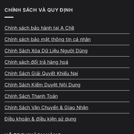
dạng
CHÍNH SÁCH VÀ QUY ĐỊNH
Không nên tự tháo máy hoặc hàn lại jack sạc vì có thể làm
hỏng mainboard và khiến chi phí sửa tăng cao hơn.
Chính sách bảo hành tại A Chề
Chính sách bảo mật thông tin cá nhân
Lỗi này nặng hay nhẹ? Khi nào cần
Chính Sách Xóa Dữ Liệu Người Dùng
mang đi sửa ngay?
Chính sách đổi trả hàng hoá
Trường hợp nhẹ:
Chính Sách Giải Quyết Khiếu Nại
Jack lỏng nhẹ
Chính Sách Kiểm Duyệt Nội Dung
Tiếp xúc kém
Chính Sách Thanh Toán
Adapter lỗi
Chính Sách Vận Chuyển & Giao Nhận
Trường hợp cần mang đi sửa ngay:
Điều khoản & điều kiện sử dụng
Máy sập nguồn liên tục