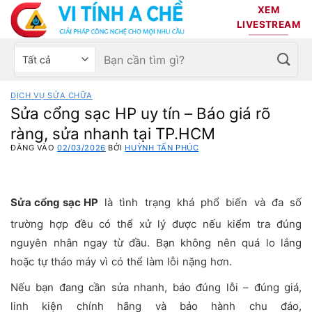
Bỏ
XEM
qua
LIVESTREAM
nội
Tìm
Chọn
dung
kiếm:
danh
mục
DỊCH VỤ SỬA CHỮA
sản
Sửa cổng sạc HP uy tín – Báo giá rõ
phẩm
ràng, sửa nhanh tại TP.HCM
ĐĂNG VÀO
02/03/2026
BỞI
HUỲNH TẤN PHÚC
Sửa cổng sạc HP
là tình trạng khá phổ biến và đa số
trường hợp đều có thể xử lý được nếu kiểm tra đúng
nguyên nhân ngay từ đầu. Bạn không nên quá lo lắng
hoặc tự tháo máy vì có thể làm lỗi nặng hơn.
Nếu bạn đang cần sửa nhanh, báo đúng lỗi – đúng giá,
linh kiện chính hãng và bảo hành chu đáo,