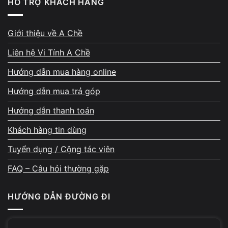
HỖ TRỢ KHÁCH HÀNG
Có mùi khét
Đầu sạc quá nóng
Giới thiệu về A Chề
Pin không nhận điện trong thời gian dài
Liên hệ Vi Tính A Chề
Nếu để lâu, lỗi có thể lan sang mạch nguồn và làm chi
Hướng dẫn mua hàng online
phí sửa tăng đáng kể.
Hướng dẫn mua trả góp
Hướng dẫn thanh toán
Vi Tính A Chề xử lý lỗi này như thế
Khách hàng tin dùng
nào?
Tuyển dụng / Cộng tác viên
FAQ – Câu hỏi thường gặp
HƯỚNG DẪN ĐƯỜNG ĐI