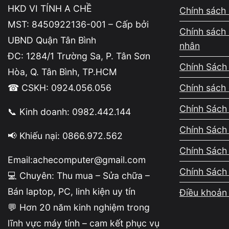
HKD VI TÍNH A CHỀ
Chính sách 
MST: 8450922136-001 – Cấp bởi
Chính sách 
Không phải cứ mất WiFi là lỗi phần cứng.
UBND Quận Tân Bình
nhân
ĐC: 1284/1 Trường Sa, P. Tân Sơn
Lỗi driver WiFi (rất phổ biến)
Chính Sách
Hòa, Q. Tân Bình, TP.HCM
Driver bị thiếu hoặc lỗi
☎ CSKH: 0924.056.056
Chính sách 
Xảy ra sau khi cài lại Windows
Chính Sách 
📞 Kinh doanh: 0982.442.144
👉 Đây là trường hợp thường gặp và xử lý khá n
Chính Sách
📢 Khiếu nại: 0866.972.562
Chính Sách
Nội dung
Email:achecomputer@gmail.com
Chính Sách
💻 Chuyên: Thu mua – Sửa chữa –
Bán laptop, PC, linh kiện uy tín
Điều khoản 
WiFi bị tắt trong hệ thống
💬 Hơn 20 năm kinh nghiệm trong
Bị disable trong cài đặt
lĩnh vực máy tính – cam kết phục vụ