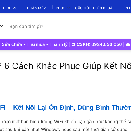
DỊCH VỤ
PHẦN MỀM
BLOG
CÂU HỎI THƯỜNG GẶP
LIÊN 
Tìm
kiếm:
hữa • Thu mua • Thanh lý | ☎️
CSKH:
0924.056.056 | 💼
Kinh 
 6 Cách Khắc Phục Giúp Kết Nối
i – Kết Nối Lại Ổn Định, Dùng Bình Thườ
 hoặc mất hẳn biểu tượng WiFi khiến bạn gần như không thể s
iệt sau khi cập nhật Windows hoặc sau một thời gian sử dụng.