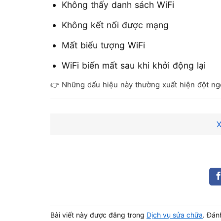
Không thấy danh sách WiFi
Không kết nối được mạng
Mất biểu tượng WiFi
WiFi biến mất sau khi khởi động lại
👉 Những dấu hiệu này thường xuất hiện đột ngộ
Có cần xử lý ngay không
X
Nếu chỉ lỗi tạm thời → có thể tự khắc
Nhưng nếu WiFi mất hoàn toàn → nên 
👉 Vì để lâu có thể gây gián đoạn công việc liên
Bài viết này được đăng trong
Dịch vụ sửa chữa
. Đá