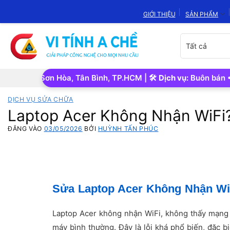
Bỏ
GIỚI THIỆU
SẢN PHẨM
qua
nội
Chọn
dung
danh
mục
sản
.Tân Sơn Hòa, Tân Bình, TP.HCM | 🛠️
Dịch vụ:
Buôn bán • Sửa c
phẩm
DỊCH VỤ SỬA CHỮA
Laptop Acer Không Nhận WiFi?
ĐĂNG VÀO
03/05/2026
BỞI
HUỲNH TẤN PHÚC
Sửa Laptop Acer Không Nhận WiF
Laptop Acer không nhận WiFi, không thấy mạng
máy bình thường. Đây là lỗi khá phổ biến, đặc b