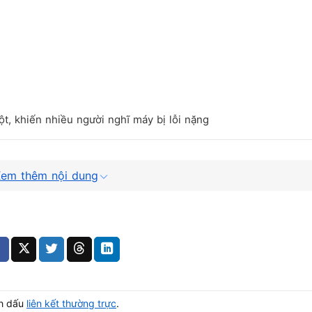
t, khiến nhiều người nghĩ máy bị lỗi nặng
em thêm nội dung
 phục
kiểm tra sớm
 tục
nh dấu
liên kết thường trực
.