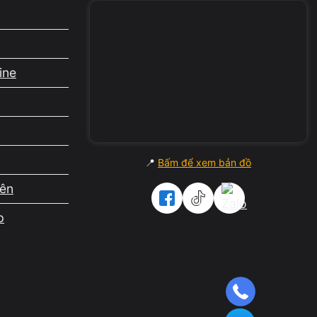
ine
📍
Bấm để xem bản đồ
iên
p