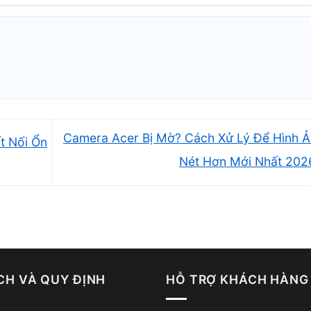
nhận WiFi
Camera Acer Bị Mờ? Cách Xử Lý Để Hình 
t Nối Ổn
Nét Hơn Mới Nhất 20
CH VÀ QUY ĐỊNH
HỖ TRỢ KHÁCH HÀNG