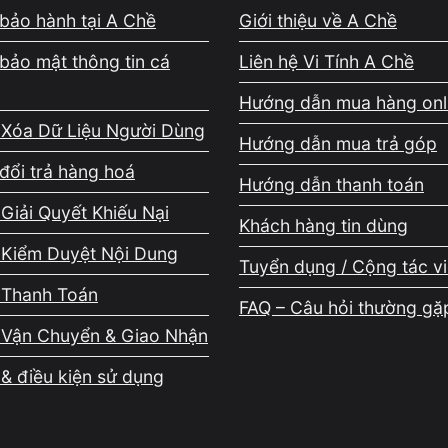
bảo hành tại A Chề
Giới thiệu về A Chề
bảo mật thông tin cá
Liên hệ Vi Tính A Chề
Hướng dẫn mua hàng onl
 Xóa Dữ Liệu Người Dùng
Hướng dẫn mua trả góp
đổi trả hàng hoá
Hướng dẫn thanh toán
Giải Quyết Khiếu Nại
Khách hàng tin dùng
hanh
 Kiểm Duyệt Nội Dung
Tuyển dụng / Cộng tác v
 Thanh Toán
FAQ – Câu hỏi thường gặ
 Vận Chuyển & Giao Nhận
& điều kiện sử dụng