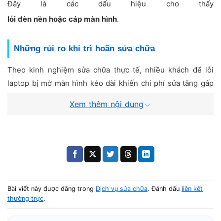
Đây là các dấu hiệu cho thấy
lỗi đèn nền hoặc cáp màn hình
.
Những rủi ro khi trì hoãn sửa chữa
Theo kinh nghiệm sửa chữa thực tế, nhiều khách để lỗi
laptop bị mờ màn hình kéo dài khiến chi phí sửa tăng gấp
đôi do phải
thay toàn bộ màn hình
thay vì chỉ sửa linh
Xem thêm nội dung
kiện nhỏ.
Trường hợp có thể tự kiểm tra trước
Bạn có thể thử:
Cập nhật driver đồ họa
Bài viết này được đăng trong
Dịch vụ sửa chữa
. Đánh dấu
liên kết
Tắt chế độ tiết kiệm pin
thường trực
.
Khởi động lại máy