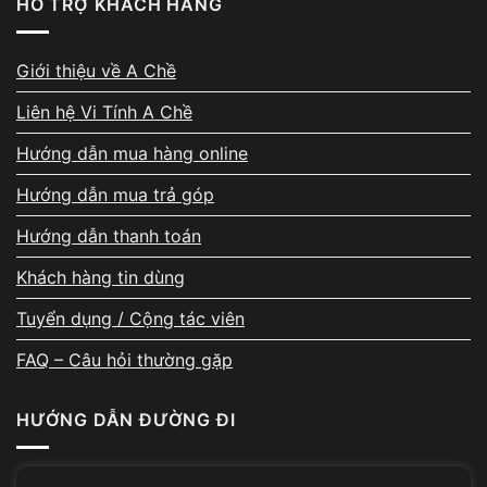
HỖ TRỢ KHÁCH HÀNG
Quy trình báo giá minh bạch
Giới thiệu về A Chề
Kỹ thuật viên kiểm tra → báo lỗi chi tiết → khách đồng ý
Liên hệ Vi Tính A Chề
→ mới tiến hành sửa.
Hướng dẫn mua hàng online
👉 Nếu máy đã quá cũ hoặc chi phí sửa cao, bạn có thể
Hướng dẫn mua trả góp
tham khảo
thu mua máy tính cũ
để tối ưu ngân sách.
Hướng dẫn thanh toán
Khách hàng tin dùng
Quy trình tiếp nhận và xử lý sửa laptop
Tuyển dụng / Cộng tác viên
bị mờ màn hình diễn ra như thế nào?
FAQ – Câu hỏi thường gặp
HƯỚNG DẪN ĐƯỜNG ĐI