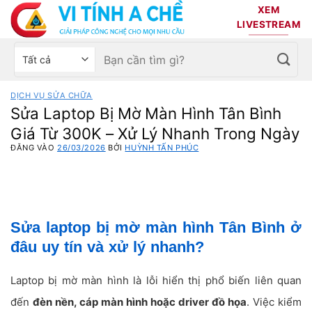
Bỏ
XEM
qua
LIVESTREAM
nội
Tìm
Chọn
dung
kiếm:
danh
mục
DỊCH VỤ SỬA CHỮA
sản
Sửa Laptop Bị Mờ Màn Hình Tân Bình
phẩm
Giá Từ 300K – Xử Lý Nhanh Trong Ngày
ĐĂNG VÀO
26/03/2026
BỞI
HUỲNH TẤN PHÚC
Sửa laptop bị mờ màn hình Tân Bình ở
đâu uy tín và xử lý nhanh?
Laptop bị mờ màn hình là lỗi hiển thị phổ biến liên quan
đến
đèn nền, cáp màn hình hoặc driver đồ họa
. Việc kiểm