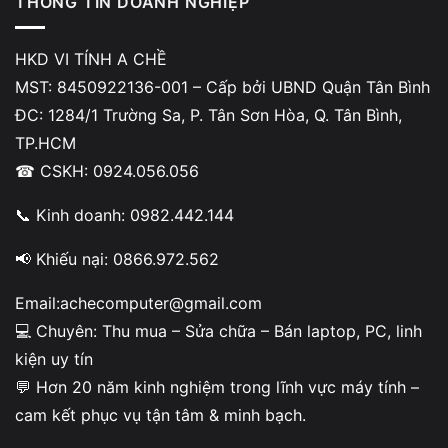
THÔNG TIN DOANH NGHIỆP
HKD VI TÍNH A CHỀ
Bảng giá sửa laptop bị mờ màn hình
MST: 8450922136-001 – Cấp bởi UBND Quận Tân Bình
tham khảo
ĐC: 1284/1 Trường Sa, P. Tân Sơn Hòa, Q. Tân Bình,
TP.HCM
☎ CSKH: 0924.056.056
DÒNG LAPTOP / MODEL PHỔ BIẾN
📞 Kinh doanh: 0982.442.144
Laptop văn phòng (Dell Inspiron, HP Pavilion, Asus VivoBook)
📢 Khiếu nại: 0866.972.562
Ultrabook mỏng nhẹ (Dell XPS, Asus ZenBook, Acer Swift)
Email:achecomputer@gmail.com
Laptop gaming (ROG, Nitro, Legion)
Giá thực tế có thể thay đổi tùy dòng máy, kích thước
💻 Chuyên: Thu mua – Sửa chữa – Bán laptop, PC, linh
màn hình và mức độ hư hỏng linh kiện.
MacBook Air / MacBook Pro
kiện uy tín
💬 Hơn 20 năm kinh nghiệm trong lĩnh vực máy tính –
Các mức lỗi phổ biến
cam kết phục vụ tận tâm & minh bạch.