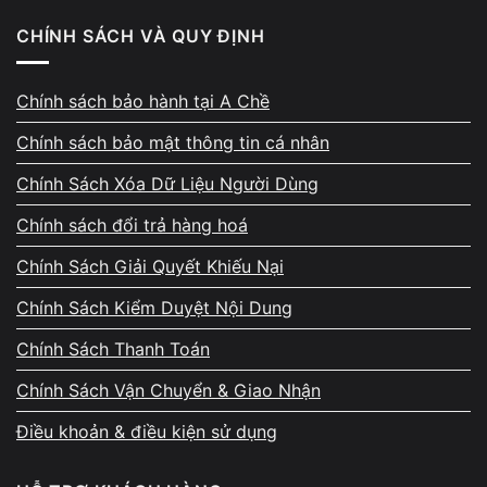
Lỗi driver → chi phí thấp
CHÍNH SÁCH VÀ QUY ĐỊNH
Lỗi cáp màn hình → chi phí trung bình
Hỏng đèn nền → chi phí cao hơn
Chính sách bảo hành tại A Chề
Chính sách bảo mật thông tin cá nhân
Yếu tố làm chi phí tăng
Chính Sách Xóa Dữ Liệu Người Dùng
Laptop gaming, ultrabook hoặc màn hình độ phân giải cao
Chính sách đổi trả hàng hoá
thường có
chi phí sửa cao hơn
.
Chính Sách Giải Quyết Khiếu Nại
Thời gian sửa tương ứng
Chính Sách Kiểm Duyệt Nội Dung
Nhiều trường hợp có thể sửa
lấy liền trong 2–4 giờ
,
Chính Sách Thanh Toán
nhưng thay màn hình có thể cần 1–2 ngày.
Chính Sách Vận Chuyển & Giao Nhận
Điều khoản & điều kiện sử dụng
Cách tránh bị báo giá sai
Bạn nên hỏi rõ quy trình kiểm tra và báo giá trước khi sửa.