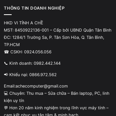
👉 Lúc này mới cần sửa sâu hoặc thay card WiFi.
THÔNG TIN DOANH NGHIỆP
HKD VI TÍNH A CHỀ
Dấu hiệu nhận biết laptop MSI không
MST: 8450922136-001 – Cấp bởi UBND Quận Tân Bình
nhận WiFi
ĐC: 1284/1 Trường Sa, P. Tân Sơn Hòa, Q. Tân Bình,
TP.HCM
☎ CSKH: 0924.056.056
📞 Kinh doanh: 0982.442.144
📢 Khiếu nại: 0866.972.562
Email:achecomputer@gmail.com
💻 Chuyên: Thu mua – Sửa chữa – Bán laptop, PC, linh
kiện uy tín
💬 Hơn 20 năm kinh nghiệm trong lĩnh vực máy tính –
cam kết phục vụ tận tâm & minh bạch.