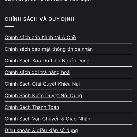
CHÍNH SÁCH VÀ QUY ĐỊNH
Bạn có thể nhận ra lỗi khá rõ qua các biểu hiện:
Chính sách bảo hành tại A Chề
Không thấy biểu tượng WiFi
Chính sách bảo mật thông tin cá nhân
Không hiển thị bất kỳ mạng nào
Chính Sách Xóa Dữ Liệu Người Dùng
Không bật được WiFi
Chính sách đổi trả hàng hoá
Không có mục WiFi trong cài đặt
Chính Sách Giải Quyết Khiếu Nại
👉 Đây là dấu hiệu cần
sửa laptop MSI không nhận WiFi càng sớm càng tốt
.
Chính Sách Kiểm Duyệt Nội Dung
Chính Sách Thanh Toán
Chính Sách Vận Chuyển & Giao Nhận
Cách kiểm tra nhanh tại nhà
Điều khoản & điều kiện sử dụng
Trước khi mang máy đi sửa, bạn có thể thử một vài cách