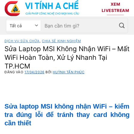
Bỏ
XEM
qua
LIVESTREAM
nội
Tìm
Chọn
dung
kiếm:
danh
mục
DỊCH VỤ SỬA CHỮA
,
CHIA SẺ KINH NGHIỆM
sản
Sửa Laptop MSI Không Nhận WiFi – Mất
phẩm
WiFi Hoàn Toàn, Xử Lý Nhanh Tại
TP.HCM
ĐĂNG VÀO
17/04/2026
BỞI
HUỲNH TẤN PHÚC
Sửa laptop MSI không nhận WiFi – kiểm
tra đúng lỗi để tránh thay card không
cần thiết