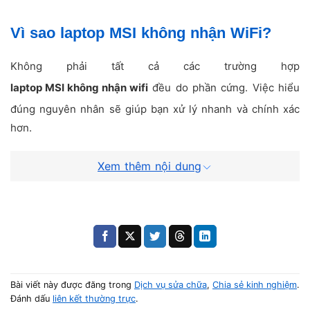
Vì sao laptop MSI không nhận WiFi?
Không phải tất cả các trường hợp
laptop MSI không nhận wifi
đều do phần cứng. Việc hiểu
đúng nguyên nhân sẽ giúp bạn xử lý nhanh và chính xác
hơn.
Xem thêm nội dung
Lỗi driver WiFi
Đây là nguyên nhân phổ biến nhất.
Bạn có thể gặp:
Không thấy biểu tượng WiFi
Không có driver trong hệ thống
Bài viết này được đăng trong
Dịch vụ sửa chữa
,
Chia sẻ kinh nghiệm
.
👉 Trường hợp này thường chỉ cần cài lại driver là máy
Đánh dấu
liên kết thường trực
.