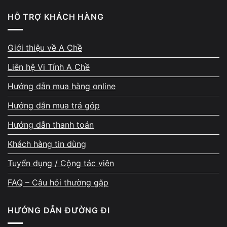
cơ bản để loại trừ lỗi nhẹ.
HỖ TRỢ KHÁCH HÀNG
Kiểm tra Device Manager
Giới thiệu về A Chề
Xem có driver WiFi không
Liên hệ Vi Tính A Chề
Kiểm tra trạng thái thiết bị
Hướng dẫn mua hàng online
Hướng dẫn mua trả góp
Reset cài đặt mạng
Hướng dẫn thanh toán
Reset network trong Windows
Khách hàng tin dùng
Kết nối lại từ đầu
Tuyển dụng / Cộng tác viên
FAQ – Câu hỏi thường gặp
Cài lại driver WiFi
HƯỚNG DẪN ĐƯỜNG ĐI
Tải đúng driver theo model