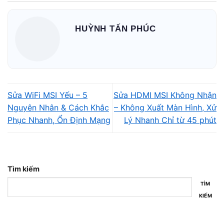
hoạt động lại bình thường.
HUỲNH TẤN PHÚC
Nội dung
Lỗi cài đặt hệ thống
Sửa WiFi MSI Yếu – 5
Sửa HDMI MSI Không Nhận
Một số cài đặt trong Windows có thể vô tình làm WiFi bị
Nguyên Nhân & Cách Khắc
– Không Xuất Màn Hình, Xử
tắt.
Phục Nhanh, Ổn Định Mạng
Lý Nhanh Chỉ từ 45 phút
Ví dụ:
Tắt WiFi trong hệ thống
Lỗi cấu hình mạng
Tìm kiếm
👉 Đây là lỗi nhẹ nhưng rất nhiều người không để ý.
TÌM
KIẾM
Lỗi xung đột phần mềm