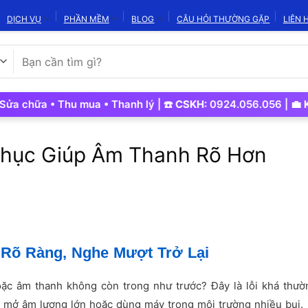
DỊCH VỤ
PHẦN MỀM
BLOG
CÂU HỎI THƯỜNG GẶP
LIÊN 
Tìm
kiếm:
a • Thu mua • Thanh lý | ☎️
CSKH:
0924.056.056 | 💼
Kinh Do
 Phục Giúp Âm Thanh Rõ Hơn
 Rõ Ràng, Nghe Mượt Trở Lại
hoặc âm thanh không còn trong như trước? Đây là lỗi khá thư
y mở âm lượng lớn hoặc dùng máy trong môi trường nhiều bụi.