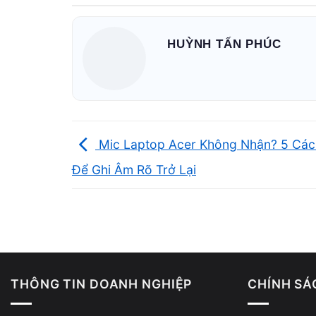
Nguyên nhân loa laptop Acer bị v
Không phải cứ loa rè là phải thay.
HUỲNH TẤN PHÚC
Loa bị bụi hoặc xuống cấp nhẹ
Bụi bám lâu ngày
Màng loa yếu dần
Mic Laptop Acer Không Nhận? 5 Các
👉 Đây là nguyên nhân khá phổ biến và có thể x
Để Ghi Âm Rõ Trở Lại
THÔNG TIN DOANH NGHIỆP
CHÍNH SÁ