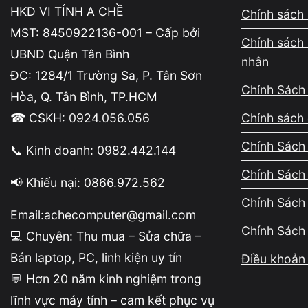
HKD VI TÍNH A CHỀ
Chính sách 
MST: 8450922136-001 – Cấp bởi
Chính sách 
UBND Quận Tân Bình
nhân
ĐC: 1284/1 Trường Sa, P. Tân Sơn
Chính Sách
Hòa, Q. Tân Bình, TP.HCM
☎ CSKH: 0924.056.056
Chính sách 
Chính Sách 
📞 Kinh doanh: 0982.442.144
Chính Sách
📢 Khiếu nại: 0866.972.562
Chính Sách
Email:achecomputer@gmail.com
Chính Sách
💻 Chuyên: Thu mua – Sửa chữa –
Nội dung
Bán laptop, PC, linh kiện uy tín
Điều khoản 
💬 Hơn 20 năm kinh nghiệm trong
Lỗi driver âm thanh
lĩnh vực máy tính – cam kết phục vụ