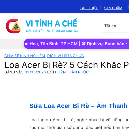
Bỏ
GIỚI THIỆU
SẢN PHẨM
qua
nội
Chọn
dung
danh
mục
sản
ân Sơn Hòa, Tân Bình, TP.HCM | 🛠️
Dịch vụ:
Buôn bán • Sửa chữ
phẩm
CHIA SẺ KINH NGHIỆM
,
DỊCH VỤ SỬA CHỮA
Loa Acer Bị Rè? 5 Cách Khắc
ĐĂNG VÀO
03/05/2026
BỞI
HUỲNH TẤN PHÚC
Sửa Loa Acer Bị Rè – Âm Thanh
Loa laptop Acer bị rè, nghe nhạc bị vỡ tiếng 
sau một thời gian sử dụng, đặc biệt nếu bạn ha