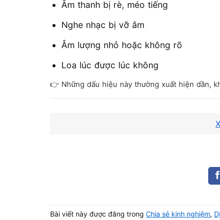
Âm thanh bị rè, méo tiếng
Nghe nhạc bị vỡ âm
Âm lượng nhỏ hoặc không rõ
Loa lúc được lúc không
👉 Những dấu hiệu này thường xuất hiện dần, k
Có cần xử lý ngay không
X
Nếu chỉ rè nhẹ → có thể chưa quá ản
Nhưng nếu rè nhiều hoặc kéo dài → n
👉 Vì để lâu có thể làm loa xuống cấp nhanh hơ
Bài viết này được đăng trong
Chia sẻ kinh nghiệm
,
D