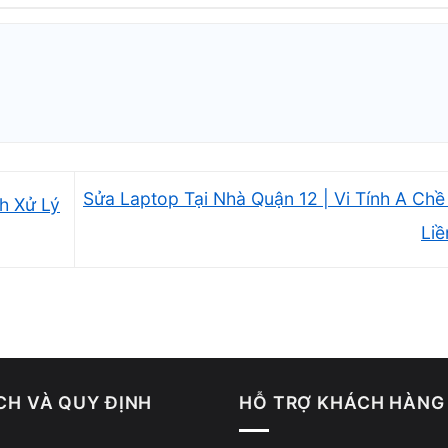
ỡ tiếng
Sửa Laptop Tại Nhà Quận 12 | Vi Tính A Chề
h Xử Lý
Li
ử lý
CH VÀ QUY ĐỊNH
HỖ TRỢ KHÁCH HÀNG