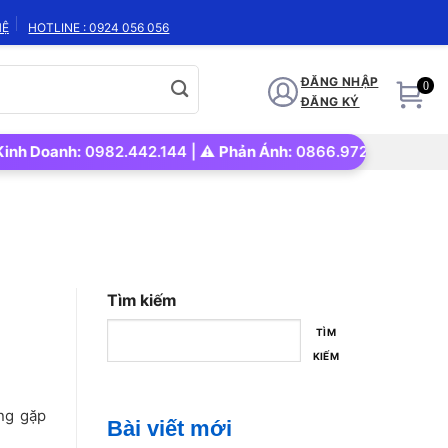
HỆ
HOTLINE : 0924 056 056
ĐĂNG NHẬP
0
ĐĂNG KÝ
anh:
0982.442.144 | ⚠️
Phản Ánh:
0866.972.562 | 🚀
Uy tín –
Tìm kiếm
TÌM
KIẾM
ờng gặp
Bài viết mới