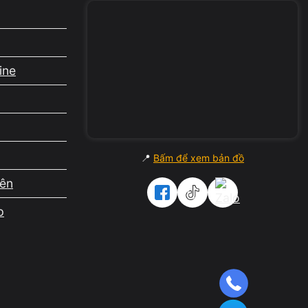
ine
📍
Bấm để xem bản đồ
iên
p