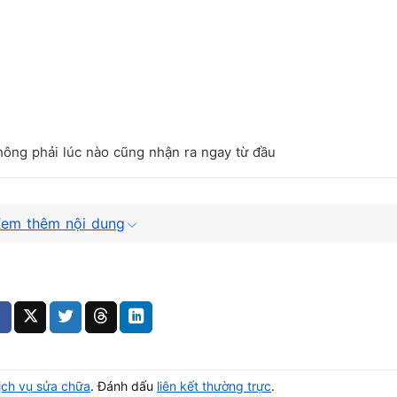
hông phải lúc nào cũng nhận ra ngay từ đầu
em thêm nội dung
h hưởng
ên kiểm tra sớm
n
ịch vụ sửa chữa
. Đánh dấu
liên kết thường trực
.