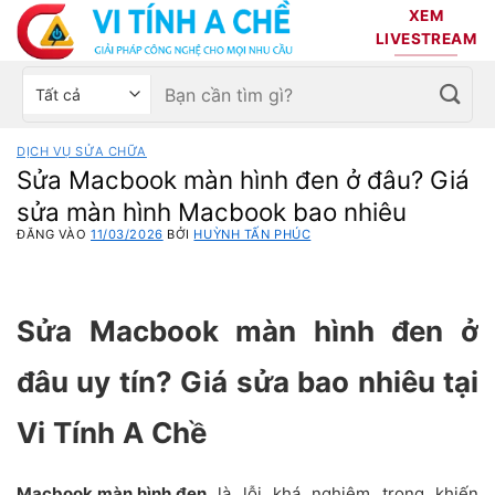
Bỏ
XEM
qua
LIVESTREAM
nội
Tìm
Chọn
dung
kiếm:
danh
mục
DỊCH VỤ SỬA CHỮA
sản
Sửa Macbook màn hình đen ở đâu? Giá
phẩm
sửa màn hình Macbook bao nhiêu
ĐĂNG VÀO
11/03/2026
BỞI
HUỲNH TẤN PHÚC
Sửa Macbook màn hình đen ở
đâu uy tín? Giá sửa bao nhiêu tại
Vi Tính A Chề
Macbook màn hình đen
là lỗi khá nghiêm trọng khiến