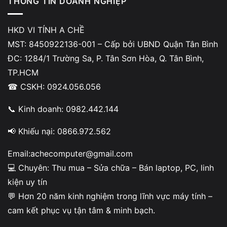
THÔNG TIN DOANH NGHIỆP
Macbook màn hình đen
HKD VI TÍNH A CHỀ
Bạn có thể thử một số thao tác an toàn:
MST: 8450922136-001 – Cấp bởi UBND Quận Tân Bình
Kết nối màn hình ngoài để kiểm tra
ĐC: 1284/1 Trường Sa, P. Tân Sơn Hòa, Q. Tân Bình,
TP.HCM
Khởi động lại máy
☎ CSKH: 0924.056.056
Reset NVRAM hoặc SMC
📞 Kinh doanh: 0982.442.144
Tháo toàn bộ thiết bị ngoại vi
📢 Khiếu nại: 0866.972.562
Nếu tình trạng
Macbook màn hình đen
vẫn xảy ra hoặc
máy không hiển thị hoàn toàn, bạn nên mang máy đi kiểm
Email:achecomputer@gmail.com
tra sớm để tránh phát sinh chi phí sửa chữa lớn hơn.
💻 Chuyên: Thu mua – Sửa chữa – Bán laptop, PC, linh
kiện uy tín
💬 Hơn 20 năm kinh nghiệm trong lĩnh vực máy tính –
Lỗi Macbook màn hình đen nặng hay
cam kết phục vụ tận tâm & minh bạch.
nhẹ? Khi nào cần sửa ngay