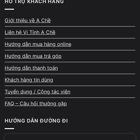
HỖ TRỢ KHÁCH HÀNG
Đây là dấu hiệu màn hình hoặc mainboard đã gặp vấn đề
nghiêm trọng và cần sửa sớm.
Giới thiệu về A Chề
Liên hệ Vi Tính A Chề
Vi Tính A Chề xử lý lỗi Macbook màn
Hướng dẫn mua hàng online
hình đen như thế nào
Hướng dẫn mua trả góp
Hướng dẫn thanh toán
Khách hàng tin dùng
Tuyển dụng / Cộng tác viên
FAQ – Câu hỏi thường gặp
Khi tiếp nhận lỗi
Macbook màn hình đen
, kỹ thuật viên
HƯỚNG DẪN ĐƯỜNG ĐI
sẽ:
Kiểm tra miễn phí và xác định chính xác nguyên