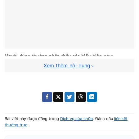
Người dùng thường nhận thấy các biểu hiện như:
Xem thêm nội dung
Máy bật nguồn nhưng
Macbook màn hình đen
hoàn toàn
Có tiếng quạt hoặc đèn bàn phím sáng nhưng
không có hình
Máy xuất hình ra màn hình ngoài nhưng màn hình
Bài viết này được đăng trong
Dịch vụ sửa chữa
. Đánh dấu
liên kết
trong bị đen
thường trực
.
Màn hình chớp sáng rồi tắt