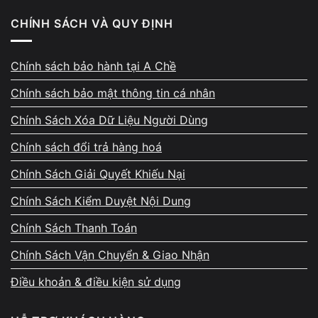
CHÍNH SÁCH VÀ QUY ĐỊNH
Trường hợp nhẹ
Màn hình đen sau khi cập nhật hệ điều hành
Chính sách bảo hành tại A Chề
Restart là máy hiển thị lại
Chính sách bảo mật thông tin cá nhân
Máy vẫn xuất hình ổn định ra màn hình ngoài
Chính Sách Xóa Dữ Liệu Người Dùng
Chính sách đổi trả hàng hoá
Trường hợp nặng
Chính Sách Giải Quyết Khiếu Nại
Macbook màn hình đen
hoàn toàn
Chính Sách Kiểm Duyệt Nội Dung
Không xuất được hình ra màn hình ngoài
Chính Sách Thanh Toán
Máy từng vô nước hoặc rơi mạnh
Chính Sách Vận Chuyển & Giao Nhận
Máy nóng bất thường hoặc có mùi khét
Điều khoản & điều kiện sử dụng
Máy tự tắt nguồn khi đang sử dụng