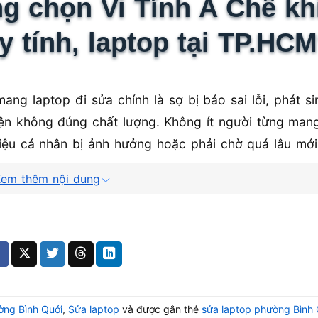
g chọn Vi Tính A Chề kh
 tính, laptop tại TP.HC
ang laptop đi sửa chính là sợ bị báo sai lỗi, phát si
kiện không đúng chất lượng. Không ít người từng ma
liệu cá nhân bị ảnh hưởng hoặc phải chờ quá lâu mớ
h địa chỉ được nhiều khách hàng tin tưởng khi cần sử
em thêm nội dung
ạch, kỹ thuật kinh nghiệm lâu năm và cách làm việc r
ờng Bình Quới
,
Sửa laptop
và được gắn thẻ
sửa laptop phường Bình 