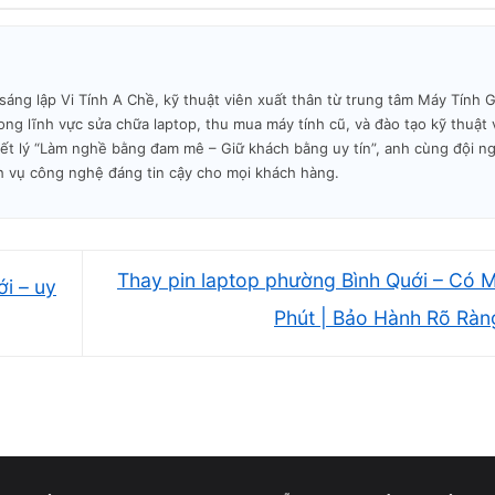
 thuật chuyên sâu
ơn 10 năm sửa chữa laptop, quen xử lý các tình trạ
g lập Vi Tính A Chề, kỹ thuật viên xuất thân từ trung tâm Máy Tính Gi
o, quá nhiệt, hư mainboard, vỡ màn hình, SSD báo đ
ng lĩnh vực sửa chữa laptop, thu mua máy tính cũ, và đào tạo kỹ thuật 
c thiết bị hoạt động chậm. Quá trình chẩn đoán luôn đ
iết lý “Làm nghề bằng đam mê – Giữ khách bằng uy tín”, anh cùng đội n
h vụ công nghệ đáng tin cậy cho mọi khách hàng.
úng nguyên nhân gốc thay vì thay linh kiện không c
Thay pin laptop phường Bình Quới – Có 
i – uy
Phút | Bảo Hành Rõ Rà
hích rõ trước khi sửa
h hàng. Kỹ thuật sẽ chỉ ra vị trí lỗi, phân tích nguy
à thống nhất chi phí trước khi thao tác. Không có b