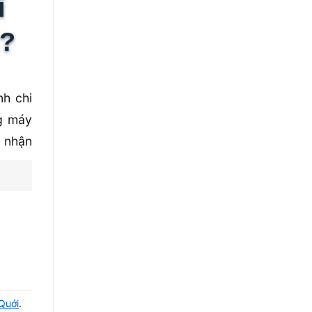
i
M?
nh chi
ng máy
i nhận
a chữa
õ ràng
Quới
.