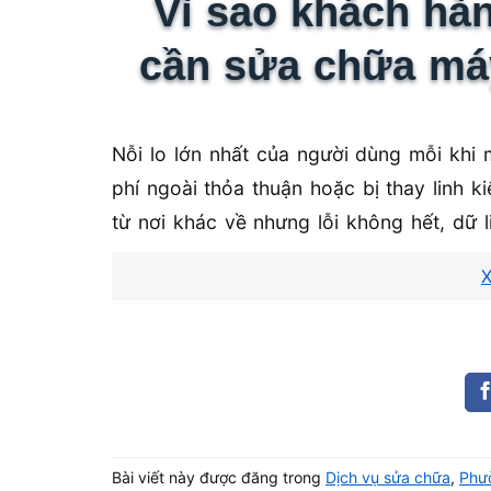
Vì sao khách hàn
cần sửa chữa máy
Nỗi lo lớn nhất của người dùng mỗi khi m
phí ngoài thỏa thuận hoặc bị thay linh 
từ nơi khác về nhưng lỗi không hết, dữ 
lại. Đó là lý do Vi Tính A Chề trở thàn
X
laptop tại TP.HCM, nhờ quy trình minh b
ngay từ ban đầu.
Bài viết này được đăng trong
Dịch vụ sửa chữa
,
Phư