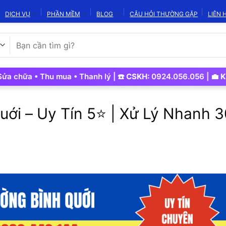
DỊCH VỤ
PHẦN MỀM
BLOG
CÂU HỎI THƯỜNG GẶP
LIÊN 
Tìm
kiếm:
ữa • Thu mua • Thanh lý | ☎️
CSKH:
0924.056.056 | 💼
Kinh D
uới – Uy Tín 5⭐ | Xử Lý Nhanh 