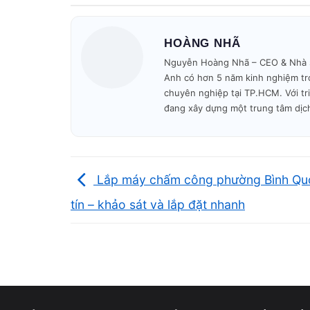
Kinh nghiệm thực tế và kỹ
HOÀNG NHÃ
Vi Tính A Chề có đội ngũ kỹ thuật h
Nguyễn Hoàng Nhã – CEO & Nhà sán
như lỗi nguồn, mất nguồn, treo log
Anh có hơn 5 năm kinh nghiệm tro
bàn phím lỗi, pin chai, chạm sạc hoặ
chuyên nghiệp tại TP.HCM. Với tr
đang xây dựng một trung tâm dịc
tính chính xác lên hàng đầu, tìm đ
thiết.
Lắp máy chấm công phường Bình Quớ
tín – khảo sát và lắp đặt nhanh
Kiểm tra trực tiếp – giải t
Máy được kiểm tra ngay trước mặt khác
nhân, đưa ra phương án sửa phù hợp v