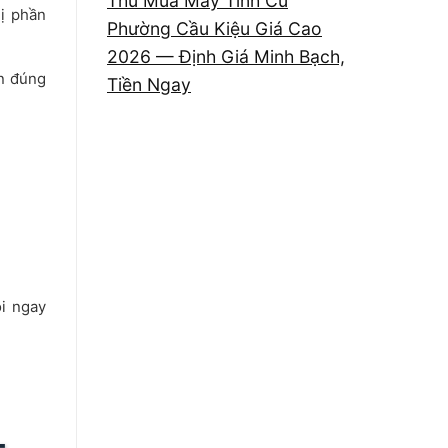
Thu Mua Máy Tính Cũ
hị phần
Phường Cầu Kiệu Giá Cao
2026 — Định Giá Minh Bạch,
in đúng
Tiền Ngay
ọi ngay