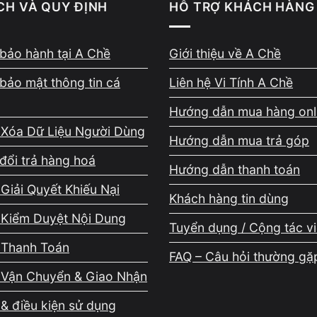
y hay tính phí nếu chưa được khách đồng ý.
CH VÀ QUY ĐỊNH
HỖ TRỢ KHÁCH HÀNG
bảo hành tại A Chề
Giới thiệu về A Chề
bảo mật thông tin cá
Liên hệ Vi Tính A Chề
g phát sinh chi phí
Hướng dẫn mua hàng onl
 Xóa Dữ Liệu Người Dùng
Hướng dẫn mua trả góp
 tra, mô tả lỗi, báo giá, thay linh kiện đến nghiệm th
đổi trả hàng hoá
huận, không viện lý do mơ hồ để phát sinh khoản ti
Hướng dẫn thanh toán
ặt lên hàng đầu để khách yên tâm tuyệt đối.
Giải Quyết Khiếu Nại
Khách hàng tin dùng
 Kiểm Duyệt Nội Dung
Tuyển dụng / Cộng tác v
 Thanh Toán
FAQ – Câu hỏi thường gặ
 Vận Chuyển & Giao Nhận
có tem bảo hành
& điều kiện sử dụng