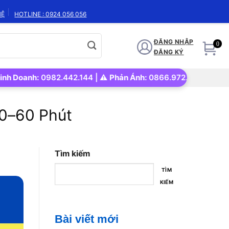
HỆ
HOTLINE : 0924 056 056
ĐĂNG NHẬP
0
ĐĂNG KÝ
oanh:
0982.442.144 | ⚠️
Phản Ánh:
0866.972.562 | 🚀
Uy tín –
30–60 Phút
Tìm kiếm
TÌM
KIẾM
Bài viết mới