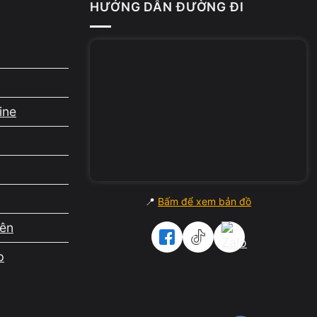
HƯỚNG DẪN ĐƯỜNG ĐI
ine
u.
ền
📍
Bấm để xem bản đồ
iên
p