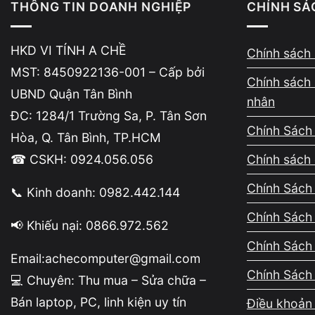
kỳ hành động thay linh kiện, tháo má
THÔNG TIN DOANH NGHIỆP
CHÍNH SÁ
HKD VI TÍNH A CHỀ
Chính sách 
MST: 8450922136-001 – Cấp bởi
Chính sách 
UBND Quận Tân Bình
nhân
Quy trình minh bạch – khôn
ĐC: 1284/1 Trường Sa, P. Tân Sơn
Chính Sách
Hòa, Q. Tân Bình, TP.HCM
Mọi bước đều diễn ra rõ ràng: từ kiểm
☎ CSKH: 0924.056.056
Chính sách 
Không thu thêm chi phí ngoài thỏa t
mới. Minh bạch là nguyên tắc được đ
Chính Sách 
📞 Kinh doanh: 0982.442.144
Chính Sách
📢 Khiếu nại: 0866.972.562
Chính Sách
Email:achecomputer@gmail.com
Chính Sách
💻 Chuyên: Thu mua – Sửa chữa –
Linh kiện rõ nguồn gốc – 
Bán laptop, PC, linh kiện uy tín
Điều khoản 