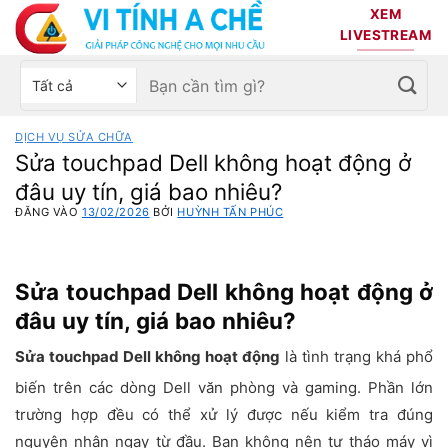
Bỏ
XEM
qua
LIVESTREAM
nội
Tìm
Chọn
dung
kiếm:
danh
mục
DỊCH VỤ SỬA CHỮA
sản
Sửa touchpad Dell không hoạt động ở
phẩm
đâu uy tín, giá bao nhiêu?
ĐĂNG VÀO
13/02/2026
BỞI
HUỲNH TẤN PHÚC
Sửa touchpad Dell không hoạt động ở
đâu uy tín, giá bao nhiêu?
Sửa touchpad Dell không hoạt động
là tình trạng khá phổ
biến trên các dòng Dell văn phòng và gaming. Phần lớn
trường hợp đều có thể xử lý được nếu kiểm tra đúng
nguyên nhân ngay từ đầu. Bạn không nên tự tháo máy vì