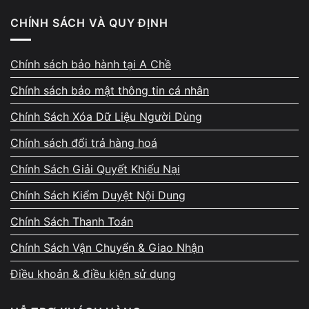
Khởi động lại máy
CHÍNH SÁCH VÀ QUY ĐỊNH
Kiểm tra phím Fn bật/tắt touchpad
Chính sách bảo hành tại A Chề
Vào Device Manager kiểm tra driver
Chính sách bảo mật thông tin cá nhân
Cắm chuột ngoài để loại trừ lỗi hệ thống
Chính Sách Xóa Dữ Liệu Người Dùng
Nếu máy có hiện tượng đơ hoặc chậm bất thường đi kèm,
Chính sách đổi trả hàng hoá
bạn có thể tham khảo thêm bài
máy tính bị treo máy
để
tránh chẩn đoán nhầm nguyên nhân.
Chính Sách Giải Quyết Khiếu Nại
Không nên tự tháo máy vì có thể làm gãy socket hoặc
Chính Sách Kiểm Duyệt Nội Dung
chạm main.
Chính Sách Thanh Toán
Chính Sách Vận Chuyển & Giao Nhận
Lỗi này nặng hay nhẹ? Khi nào cần
Điều khoản & điều kiện sử dụng
mang đi sửa ngay?