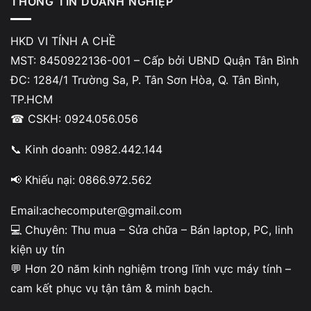
THÔNG TIN DOANH NGHIỆP
HKD VI TÍNH A CHỀ
MST: 8450922136-001 – Cấp bởi UBND Quận Tân Bình
ĐC: 1284/1 Trường Sa, P. Tân Sơn Hòa, Q. Tân Bình,
TP.HCM
☎ CSKH: 0924.056.056
📞 Kinh doanh: 0982.442.144
📢 Khiếu nại: 0866.972.562
Email:achecomputer@gmail.com
💻 Chuyên: Thu mua – Sửa chữa – Bán laptop, PC, linh
kiện uy tín
Nội dung
💬 Hơn 20 năm kinh nghiệm trong lĩnh vực máy tính –
cam kết phục vụ tận tâm & minh bạch.
Trước khi mang máy đi sửa, bạn có thể: