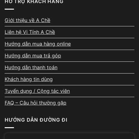
HỖ TRỢ KHÁCH HÀNG
Trường hợp nhẹ
Giới thiệu về A Chề
Chỉ lỗi driver
Liên hệ Vi Tính A Chề
Máy không nóng
Hướng dẫn mua hàng online
Không có mùi lạ
Hướng dẫn mua trả góp
Xử lý thường nhanh và chi phí thấp.
Hướng dẫn thanh toán
Trường hợp cần kiểm tra ngay
Khách hàng tin dùng
Touchpad liệt hoàn toàn
Tuyển dụng / Cộng tác viên
Máy từng vô nước
FAQ – Câu hỏi thường gặp
Có mùi khét
HƯỚNG DẪN ĐƯỜNG ĐI
Máy sập nguồn bất thường
Khi xuất hiện các dấu hiệu trên, nên mang máy đi kiểm