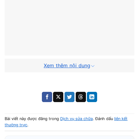
Xem thêm nội dung
Khách hàng thường mô tả tình trạng như:
Di chuột không phản hồi
Con trỏ nhảy loạn
Bài viết này được đăng trong
Dịch vụ sửa chữa
. Đánh dấu
liên kết
Click không ăn
thường trực
.
Touchpad lúc được lúc không