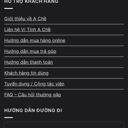
HỖ TRỢ KHÁCH HÀNG
Có cách nào giảm độ trễ tai nghe
bluetooth trên laptop không?
Giới thiệu về A Chề
Liên hệ Vi Tính A Chề
Dù không thể loại bỏ hoàn toàn, bạn vẫn có thể
giảm đáng kể
tình trạng
Hướng dẫn mua hàng online
tai nghe bluetooth laptop bị trễ tiếng
bằng một số cách
Hướng dẫn mua trả góp
sau.
Hướng dẫn thanh toán
Khách hàng tin dùng
Tuyển dụng / Cộng tác viên
FAQ – Câu hỏi thường gặp
HƯỚNG DẪN ĐƯỜNG ĐI