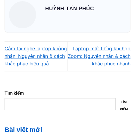
Khi tai nghe sử dụng chuẩn Bluetooth cũ hoặc không hỗ
HUỲNH TẤN PHÚC
trợ codec độ trễ thấp, tình trạng
bluetooth laptop bị trễ âm thanh
gần như là đặc điểm
công nghệ, rất khó xử lý triệt để.
Khi nào nên đổi giải pháp khác
Cắm tai nghe laptop không
Laptop mất tiếng khi họp
nhận: Nguyên nhân & cách
Zoom: Nguyên nhân & cách
Với nhu cầu chơi game, chỉnh sửa video hoặc học online
khắc phục hiệu quả
khắc phục nhanh
cần đồng bộ hình – tiếng chính xác, tai nghe Bluetooth
thường không phải lựa chọn phù hợp.
Tìm kiếm
TÌM
KIẾM
Bài viết mới