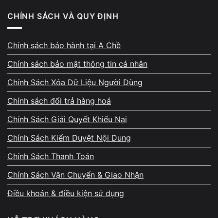
Driver Bluetooth hoặc âm thanh bị lỗi
CHÍNH SÁCH VÀ QUY ĐỊNH
Driver Bluetooth hoặc driver âm thanh bị lỗi, xung đột
hoặc quá cũ có thể làm tăng độ trễ khi xử lý tín hiệu âm
Chính sách bảo hành tại A Chề
thanh.
Chính sách bảo mật thông tin cá nhân
Windows xử lý âm thanh chưa tối ưu
Chính Sách Xóa Dữ Liệu Người Dùng
Chính sách đổi trả hàng hoá
Một số phiên bản Windows xử lý đồng bộ hình – tiếng
chưa tốt, khiến
lỗi tai nghe bluetooth bị lag âm thanh
thể
Chính Sách Giải Quyết Khiếu Nại
hiện rõ khi xem video hoặc họp online.
Chính Sách Kiểm Duyệt Nội Dung
Chính Sách Thanh Toán
Tai nghe không hỗ trợ codec độ trễ thấp
Chính Sách Vận Chuyển & Giao Nhận
Tai nghe không hỗ trợ codec tối ưu độ trễ thường có độ
delay cao hơn, đặc biệt khi dùng cho video và game.
Điều khoản & điều kiện sử dụng