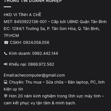
THÔNG TIN DOANH NGHIỆP
HKD VI TÍNH A CHỀ
MST: 8450922136-001 – Cấp bởi UBND Quận Tân Bình
ĐC: 1284/1 Trường Sa, P. Tân Sơn Hòa, Q. Tân Bình,
TP.HCM
☎ CSKH: 0924.056.056
Giới hạn chuẩn Bluetooth
📞 Kinh doanh: 0982.442.144
Bluetooth luôn tồn tại độ trễ nhất định do cơ chế truyền
📢 Khiếu nại: 0866.972.562
không dây. Đây là nguyên nhân cốt lõi khiến
Email:achecomputer@gmail.com
tai nghe bluetooth laptop bị trễ tiếng
so với tai nghe có
💻 Chuyên: Thu mua – Sửa chữa – Bán laptop, PC, linh
dây.
kiện uy tín
💬 Hơn 20 năm kinh nghiệm trong lĩnh vực máy tính –
Nội dung
cam kết phục vụ tận tâm & minh bạch.