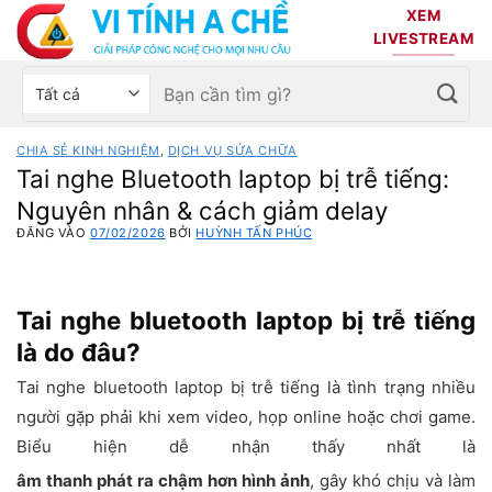
Bỏ
XEM
qua
LIVESTREAM
nội
Tìm
Chọn
dung
kiếm:
danh
mục
CHIA SẺ KINH NGHIỆM
,
DỊCH VỤ SỬA CHỮA
sản
Tai nghe Bluetooth laptop bị trễ tiếng:
phẩm
Nguyên nhân & cách giảm delay
ĐĂNG VÀO
07/02/2026
BỞI
HUỲNH TẤN PHÚC
Tai nghe bluetooth laptop bị trễ tiếng
là do đâu?
Tai nghe bluetooth laptop bị trễ tiếng là tình trạng nhiều
người gặp phải khi xem video, họp online hoặc chơi game.
Biểu hiện dễ nhận thấy nhất là
âm thanh phát ra chậm hơn hình ảnh
, gây khó chịu và làm