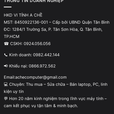
THÔNG TIN DOANH NGHIỆP
HKD VI TÍNH A CHỀ
MST: 8450922136-001 – Cấp bởi UBND Quận Tân Bình
ĐC: 1284/1 Trường Sa, P. Tân Sơn Hòa, Q. Tân Bình,
TP.HCM
☎ CSKH: 0924.056.056
📞 Kinh doanh: 0982.442.144
📢 Khiếu nại: 0866.972.562
Một số người dùng có thể tự thay màn hình laptop tại nhà.
Email:achecomputer@gmail.com
Tuy nhiên quá trình
thay màn hình laptop Toshiba
cần
💻 Chuyên: Thu mua – Sửa chữa – Bán laptop, PC, linh
tháo rời khung màn hình và cáp tín hiệu rất cẩn thận.
kiện uy tín
Trước khi thay màn hình cần kiểm tra:
💬 Hơn 20 năm kinh nghiệm trong lĩnh vực máy tính –
cam kết phục vụ tận tâm & minh bạch.
Kích thước màn hình laptop