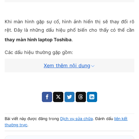
Khi màn hình gặp sự cố, hình ảnh hiển thị sẽ thay đổi rõ
rệt. Đây là những dấu hiệu phổ biến cho thấy có thể cần
thay màn hình laptop Toshiba
.
Các dấu hiệu thường gặp gồm:
Màn hình bị bể hoặc nứt
Xem thêm nội dung
Xuất hiện sọc ngang hoặc sọc dọc
Màn hình nhấp nháy liên tục
Màn hình bị loang mực
Hình ảnh hiển thị bị tối hoặc mất màu
Bài viết này được đăng trong
Dịch vụ sửa chữa
. Đánh dấu
liên kết
Trong nhiều trường hợp, lỗi hiển thị xuất hiện khi panel
thường trực
.
màn hình đã xuống cấp, tương tự các tình trạng được