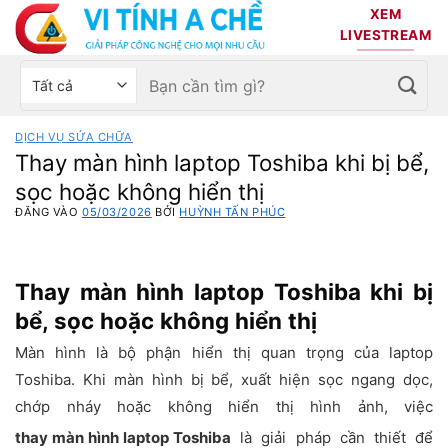
Bỏ
XEM
qua
LIVESTREAM
nội
Tìm
Chọn
dung
kiếm:
danh
mục
DỊCH VỤ SỬA CHỮA
sản
Thay màn hình laptop Toshiba khi bị bể,
phẩm
sọc hoặc không hiển thị
ĐĂNG VÀO
05/03/2026
BỞI
HUỲNH TẤN PHÚC
Thay màn hình laptop Toshiba khi bị
bể, sọc hoặc không hiển thị
Màn hình là bộ phận hiển thị quan trọng của laptop
Toshiba. Khi màn hình bị bể, xuất hiện sọc ngang dọc,
chớp nháy hoặc không hiển thị hình ảnh, việc
thay màn hình laptop Toshiba
là giải pháp cần thiết để