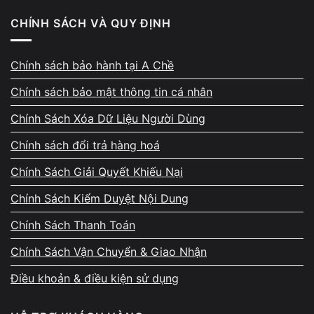
Chuẩn cáp màn hình
CHÍNH SÁCH VÀ QUY ĐỊNH
Độ phân giải panel
Tình trạng cáp tín hiệu
Chính sách bảo hành tại A Chề
Nếu thao tác sai kỹ thuật, laptop có thể phát sinh thêm lỗi
Chính sách bảo mật thông tin cá nhân
phần cứng như các trường hợp liên quan đến
Chính Sách Xóa Dữ Liệu Người Dùng
cáp màn hình laptop bị hỏng
khi dây tín hiệu bị đứt hoặc
Chính sách đổi trả hàng hoá
lỏng kết nối.
Chính Sách Giải Quyết Khiếu Nại
Quy trình thay màn hình laptop
Chính Sách Kiểm Duyệt Nội Dung
Toshiba tại Vi Tính A Chề
Chính Sách Thanh Toán
Chính Sách Vận Chuyển & Giao Nhận
Điều khoản & điều kiện sử dụng