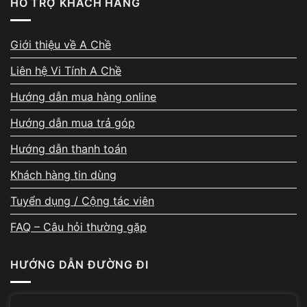
HỖ TRỢ KHÁCH HÀNG
Khi nào cần thay pin laptop Sony Vaio
Giới thiệu về A Chề
Liên hệ Vi Tính A Chề
Trường hợp cần thay pin
Hướng dẫn mua hàng online
Pin tụt nhanh khi sử dụng
Hướng dẫn mua trả góp
Laptop chỉ hoạt động khi cắm sạc
Hướng dẫn thanh toán
Pin bị phồng hoặc quá nóng
Khách hàng tin dùng
Trong các trường hợp này,
thay pin laptop Sony Vaio
sẽ
Tuyển dụng / Cộng tác viên
giúp laptop hoạt động ổn định và cải thiện thời gian sử
dụng pin.
FAQ – Câu hỏi thường gặp
Trường hợp cần kiểm tra thêm
HƯỚNG DẪN ĐƯỜNG ĐI
Laptop sạc chậm