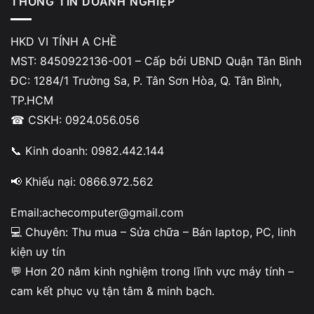
THÔNG TIN DOANH NGHIỆP
Nhiệt độ cao trong quá trình sử dụng có thể làm giảm tuổi
HKD VI TÍNH A CHỀ
thọ pin.
MST: 8450922136-001 – Cấp bởi UBND Quận Tân Bình
ĐC: 1284/1 Trường Sa, P. Tân Sơn Hòa, Q. Tân Bình,
5. Pin xuống cấp theo thời gian
TP.HCM
Sau vài năm sử dụng, pin thường không còn giữ điện tốt
☎ CSKH: 0924.056.056
như ban đầu.
📞 Kinh doanh: 0982.442.144
📢 Khiếu nại: 0866.972.562
Có thể tự thay pin laptop Sony Vaio tại
nhà không
Email:achecomputer@gmail.com
💻 Chuyên: Thu mua – Sửa chữa – Bán laptop, PC, linh
Việc
thay pin laptop Sony Vaio
có thể thực hiện khá đơn
kiện uy tín
giản đối với các dòng máy sử dụng pin rời. Tuy nhiên với
💬 Hơn 20 năm kinh nghiệm trong lĩnh vực máy tính –
các dòng pin liền trong thân máy, việc tháo lắp cần có kỹ
cam kết phục vụ tận tâm & minh bạch.
thuật.