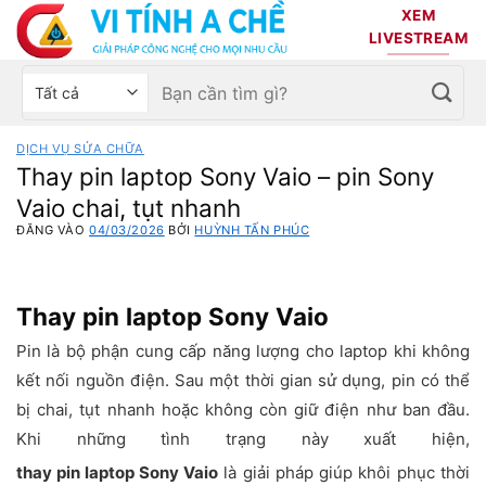
Bỏ
XEM
qua
LIVESTREAM
nội
Tìm
Chọn
dung
kiếm:
danh
mục
DỊCH VỤ SỬA CHỮA
sản
Thay pin laptop Sony Vaio – pin Sony
phẩm
Vaio chai, tụt nhanh
ĐĂNG VÀO
04/03/2026
BỞI
HUỲNH TẤN PHÚC
Thay pin laptop Sony Vaio
Pin là bộ phận cung cấp năng lượng cho laptop khi không
kết nối nguồn điện. Sau một thời gian sử dụng, pin có thể
bị chai, tụt nhanh hoặc không còn giữ điện như ban đầu.
Khi những tình trạng này xuất hiện,
thay pin laptop Sony Vaio
là giải pháp giúp khôi phục thời