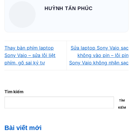
HUỲNH TẤN PHÚC
lượng pin giảm dần theo chu kỳ sạc.
Nguyên nhân khiến pin Sony Vaio bị
chai
Thay bàn phím laptop
Sửa laptop Sony Vaio sạc
Sony Vaio – sửa lỗi liệt
không vào pin – lỗi pin
phím, gõ sai ký tự
Sony Vaio không nhận sạc
Tìm kiếm
TÌM
KIẾM
Bài viết mới