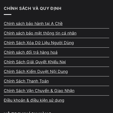
Bạn có thể kiểm tra một số bước cơ bản:
CHÍNH SÁCH VÀ QUY ĐỊNH
1. Kiểm tra thời gian sử dụng pin
Chính sách bảo hành tại A Chề
Nếu pin tụt nhanh dù sử dụng nhẹ, pin có thể đã chai.
Chính sách bảo mật thông tin cá nhân
2. Kiểm tra bộ sạc
Chính Sách Xóa Dữ Liệu Người Dùng
Đảm bảo adapter hoạt động ổn định.
Chính sách đổi trả hàng hoá
3. Quan sát tình trạng pin
Chính Sách Giải Quyết Khiếu Nại
Pin phồng cần thay ngay để tránh ảnh hưởng đến linh
Chính Sách Kiểm Duyệt Nội Dung
kiện khác.
Chính Sách Thanh Toán
4. Không tự tháo pin nếu không có kinh nghiệm
Chính Sách Vận Chuyển & Giao Nhận
Việc tháo pin sai cách có thể gây hư hỏng cáp kết nối
Điều khoản & điều kiện sử dụng
hoặc mainboard.