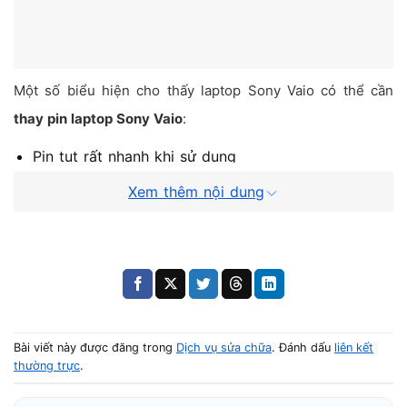
Một số biểu hiện cho thấy laptop Sony Vaio có thể cần
thay pin laptop Sony Vaio
:
Pin tụt rất nhanh khi sử dụng
Laptop chỉ hoạt động khi cắm sạc
Xem thêm nội dung
Pin sạc không vào hoặc sạc rất chậm
Thời gian sử dụng pin giảm rõ rệt
Pin bị phồng hoặc nóng bất thường
Những dấu hiệu này thường xuất hiện khi pin đã xuống
Bài viết này được đăng trong
Dịch vụ sửa chữa
. Đánh dấu
liên kết
cấp sau thời gian dài sử dụng. Trong nhiều trường hợp,
thường trực
.
hiện tượng này có liên quan đến các nguyên nhân được
phân tích trong
vì sao laptop bị chai pin nhanh
khi dung