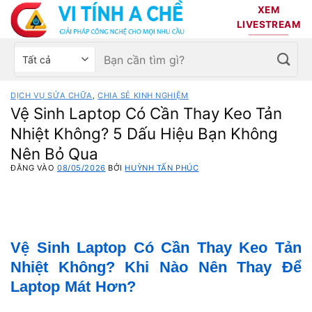
Bỏ
XEM
qua
LIVESTREAM
nội
Tìm
Chọn
dung
kiếm:
danh
mục
DỊCH VỤ SỬA CHỮA
,
CHIA SẺ KINH NGHIỆM
sản
Vệ Sinh Laptop Có Cần Thay Keo Tản
phẩm
Nhiệt Không? 5 Dấu Hiệu Bạn Không
Nên Bỏ Qua
ĐĂNG VÀO
08/05/2026
BỞI
HUỲNH TẤN PHÚC
Vệ Sinh Laptop Có Cần Thay Keo Tản
Nhiệt Không? Khi Nào Nên Thay Để
Laptop Mát Hơn?