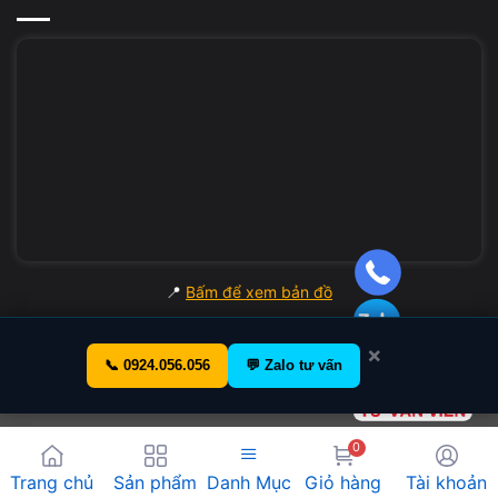
Nên vệ sinh khoảng 3 – 6 tháng/lần
Kiểm tra keo tản nhiệt khoảng 6 – 12 tháng/lần
Điều này giúp hạn chế:
Thermal throttling
Tụt FPS khi chơi game
Giảm tuổi thọ GPU
📍
Bấm để xem bản đồ
Dấu Hiệu Laptop Cần Thay Keo Tản
×
Nhiệt
📞 0924.056.056
💬 Zalo tư vấn
Laptop nóng nhanh dù mới mở máy
0
Danh Mục
Trang chủ
Sản phẩm
Giỏ hàng
Tài khoản