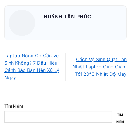
hưởng trực tiếp đến khả năng tản nhiệt của máy.
HUỲNH TẤN PHÚC
Điều gì xảy ra khi keo tản nhiệt bị khô?
Sau khoảng 1 – 2 năm sử dụng, lớp keo tản nhiệt sẽ dần:
Bị khô
Laptop Nóng Có Cần Vệ
Cách Vệ Sinh Quạt Tản
Mất độ bám
Sinh Không? 7 Dấu Hiệu
Nhiệt Laptop Giúp Giảm
Cảnh Báo Bạn Nên Xử Lý
Giảm khả năng dẫn nhiệt
Tới 20°C Nhiệt Độ Máy
Ngay
Khi đó:
CPU nóng nhanh hơn
Quạt hoạt động liên tục
Tìm kiếm
Laptop dễ tụt hiệu năng
TÌM
KIẾM
Máy nóng dù chỉ sử dụng tác vụ nhẹ