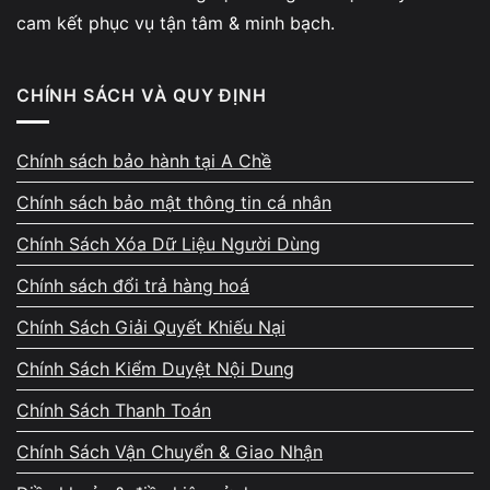
cam kết phục vụ tận tâm & minh bạch.
Bạn có thể chỉ cần
vệ sinh laptop
nếu:
Laptop mới sử dụng dưới 1 năm
CHÍNH SÁCH VÀ QUY ĐỊNH
Máy chưa có dấu hiệu quá nhiệt
CPU vẫn giữ nhiệt độ ổn định
Chính sách bảo hành tại A Chề
Trong trường hợp này, bụi bẩn thường là nguyên nhân
Chính sách bảo mật thông tin cá nhân
chính làm giảm hiệu quả tản nhiệt.
Chính Sách Xóa Dữ Liệu Người Dùng
Chính sách đổi trả hàng hoá
Khi nào nên thay keo tản nhiệt laptop?
Chính Sách Giải Quyết Khiếu Nại
Bạn nên
thay keo tản nhiệt laptop
nếu:
Chính Sách Kiểm Duyệt Nội Dung
Laptop đã sử dụng trên 1 – 2 năm
Chính Sách Thanh Toán
Máy thường xuyên nóng bất thường
Chính Sách Vận Chuyển & Giao Nhận
Quạt quay lớn liên tục