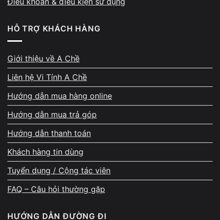
Điều khoản & điều kiện sử dụng
Laptop gaming bị tụt FPS
HỖ TRỢ KHÁCH HÀNG
Render hoặc edit video bị lag
Đây là dấu hiệu cho thấy lớp keo cũ không còn truyền
Giới thiệu về A Chề
nhiệt hiệu quả như ban đầu.
Liên hệ Vi Tính A Chề
Hướng dẫn mua hàng online
Laptop gaming có cần thay keo thường xuyên
Hướng dẫn mua trả góp
hơn không?
Hướng dẫn thanh toán
Có. Laptop gaming thường:
Khách hàng tin dùng
Hoạt động ở hiệu năng cao
Tuyển dụng / Cộng tác viên
Sinh nhiệt lớn hơn laptop văn phòng
FAQ – Câu hỏi thường gặp
Khiến keo tản nhiệt xuống cấp nhanh hơn
Với các dòng gaming hoặc workstation:
HƯỚNG DẪN ĐƯỜNG ĐI