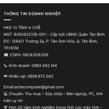
THÔNG TIN DOANH NGHIỆP
Câu trả lời là:
Có trong nhiều trường hợp
, đặc biệt với
laptop đã sử dụng lâu hoặc thường xuyên hoạt động tải
HKD VI TÍNH A CHỀ
nặng.
MST: 8450922136-001 – Cấp bởi UBND Quận Tân Bình
ĐC: 1284/1 Trường Sa, P. Tân Sơn Hòa, Q. Tân Bình,
Thông thường, kỹ thuật viên sẽ kiểm tra:
TP.HCM
Tình trạng nhiệt độ CPU/GPU
☎ CSKH: 0924.056.056
Độ khô của keo cũ
📞 Kinh doanh: 0982.442.144
Hiệu quả tản nhiệt thực tế
📢 Khiếu nại: 0866.972.562
Nếu keo đã xuống cấp, việc chỉ vệ sinh bụi sẽ không cải
thiện nhiều nhiệt độ bên trong máy.
Email:achecomputer@gmail.com
💻 Chuyên: Thu mua – Sửa chữa – Bán laptop, PC, linh
kiện uy tín
Khi nào chỉ cần vệ sinh laptop?
💬 Hơn 20 năm kinh nghiệm trong lĩnh vực máy tính –