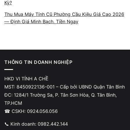
Kỳ?
Thu Mua Máy Tính Cũ Phường Cầu Kiệu Giá Cao 2026
— Định Giá Minh Bạch, Tiền Ngay
Báo giá theo cấu hình và tình
trạng thật
THÔNG TIN DOANH NGHIỆP
A Chề định giá dựa trên các yếu tố thực tế
gồm CPU, RAM, SSD, VGA, cycle pin, tình
HKD VI TÍNH A CHỀ
trạng ngoại hình và lịch sử sửa chữa (nếu có).
MST: 8450922136-001 – Cấp bởi UBND Quận Tân Bình
Toàn bộ quá trình kiểm tra diễn ra minh bạch
ĐC: 1284/1 Trường Sa, P. Tân Sơn Hòa, Q. Tân Bình,
tại cửa hàng, khách được đối chiếu từng hạng
TP.HCM
mục trước khi đưa ra mức giá. Không có
☎ CSKH: 0924.056.056
chuyện báo giá mập mờ hoặc dùng lỗi nhẹ để
📞 Kinh doanh: 0982.442.144
giảm mạnh giá trị máy.