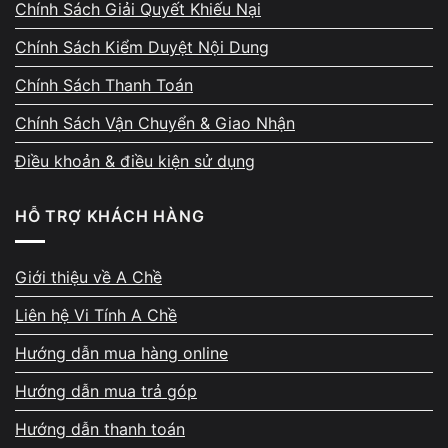
Chính Sách Giải Quyết Khiếu Nại
Chính Sách Kiểm Duyệt Nội Dung
Thanh toán ngay – đủ – có
Chính Sách Thanh Toán
biên nhận rõ ràng
Chính Sách Vận Chuyển & Giao Nhận
Điều khoản & điều kiện sử dụng
Sau khi thống nhất giá, tiền được thanh toán
ngay bằng tiền mặt hoặc chuyển khoản. Biên
HỖ TRỢ KHÁCH HÀNG
nhận thu mua thể hiện đầy đủ cấu hình, mức
giá, thời gian và thông tin đối soát. Máy
Giới thiệu về A Chề
không bị giữ lại chờ xử lý, không hẹn sang
ngày hôm sau. Cam kết giao dịch rõ ràng từ
Liên hệ Vi Tính A Chề
đầu đến cuối.
Hướng dẫn mua hàng online
Hướng dẫn mua trả góp
Hướng dẫn thanh toán