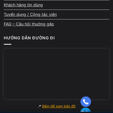
Khách hàng tin dùng
Hỗ trợ đổi máy nếu cần nâng
Tuyển dụng / Cộng tác viên
cấp
FAQ – Câu hỏi thường gặp
Nhiều khách bán máy để lên đời cấu hình
mạnh hơn. A Chề hỗ trợ tư vấn model phù
HƯỚNG DẪN ĐƯỜNG ĐI
hợp theo nhu cầu học tập, văn phòng, đồ hoạ
hoặc kỹ thuật. Máy mới có thể được test trực
tiếp và trừ luôn giá trị thu mua của máy cũ,
giúp tiết kiệm tối đa chi phí.
Bảo mật dữ liệu cá nhân
📍
Bấm để xem bản đồ
Trước khi nhận máy, kỹ thuật hỗ trợ xóa dữ