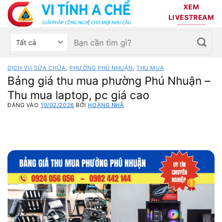
Bỏ
XEM
qua
LIVESTREAM
nội
Tìm
Chọn
dung
kiếm:
danh
mục
DỊCH VỤ SỬA CHỮA
,
PHƯỜNG PHÚ NHUẬN
,
THU MUA
sản
Bảng giá thu mua phường Phú Nhuận –
phẩm
Thu mua laptop, pc giá cao
ĐĂNG VÀO
10/02/2026
BỞI
HOÀNG NHÃ