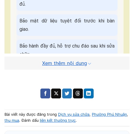
đủ.
Bảo mật dữ liệu tuyệt đối trước khi bàn
giao.
Bảo hành đầy đủ, hỗ trợ chu đáo sau khi sửa
chữa.
Xem thêm nội dung
Cam kết dịch
Báo giá minh bạch - Không
vụ:
ép giá.
Quy Trình Sửa Máy Tận Nơi
📌 Điền form, kỹ thuật viên liên hệ trong
5 phút
.
Bài viết này được đăng trong
Dịch vụ sửa chữa
,
Phường Phú Nhuận
,
thu mua
. Đánh dấu
liên kết thường trực
.
🚗 Có mặt tại nhà khách trong
30–45 phút
.