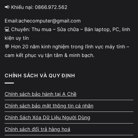
📢 Khiếu nại: 0866.972.562
Email:achecomputer@gmail.com
💻 Chuyên: Thu mua – Sửa chữa – Bán laptop, PC, linh
kiện uy tín
Minh bạch khi kiểm tra –
💬 Hơn 20 năm kinh nghiệm trong lĩnh vực máy tính –
không ép giá
cam kết phục vụ tận tâm & minh bạch.
Khách được xem trực tiếp quy trình test phần
CHÍNH SÁCH VÀ QUY ĐỊNH
cứng: SSD, bàn phím, cổng kết nối, pin, độ
nóng, màn hình và hoạt động tổng thể. Tình
trạng máy được giải thích chi tiết và dễ hiểu.
Chính sách bảo hành tại A Chề
A Chề tuyệt đối không tạo lý do không chính
Chính sách bảo mật thông tin cá nhân
xác để đẩy giá thu mua xuống thấp hơn thực
Chính Sách Xóa Dữ Liệu Người Dùng
tế.
Chính sách đổi trả hàng hoá