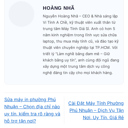
HOÀNG NHÃ
🔧 Kiểm tra – báo giá – sửa nhanh trong ngày.
Nguyễn Hoàng Nhã – CEO & Nhà sáng lập
Vi Tính A Chề, kỹ thuật viên xuất thân từ
🎁 Bảo hành minh bạch – không phát sinh phí.
trung tâm Máy Tính Giá Sỉ. Anh có hơn 5
năm kinh nghiệm trong lĩnh vực sửa chữa
Mở cửa: 09h00 – 19h30
mỗi ngày.
laptop, thu mua máy tính cũ, và đào tạo kỹ
thuật viên chuyên nghiệp tại TP.HCM. Với
triết lý “Làm nghề bằng đam mê – Giữ
khách bằng uy tín”, anh cùng đội ngũ đang
xây dựng một trung tâm dịch vụ công
nghệ đáng tin cậy cho mọi khách hàng.
Sửa máy in phường Phú
Cài Đặt Máy Tính Phường
Nhuận – Chọn địa chỉ nào
Phú Nhuận – Dịch Vụ Tận
uy tín, kiểm tra rõ ràng và
Nơi, Uy Tín, Giá Rẻ
hỗ trợ tận nơi?
Vì sao khách hàng