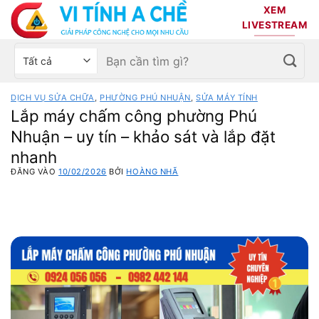
Bỏ
XEM
qua
LIVESTREAM
nội
Tìm
Chọn
dung
kiếm:
danh
mục
DỊCH VỤ SỬA CHỮA
,
PHƯỜNG PHÚ NHUẬN
,
SỬA MÁY TÍNH
sản
Lắp máy chấm công phường Phú
phẩm
Nhuận – uy tín – khảo sát và lắp đặt
nhanh
ĐĂNG VÀO
10/02/2026
BỞI
HOÀNG NHÃ