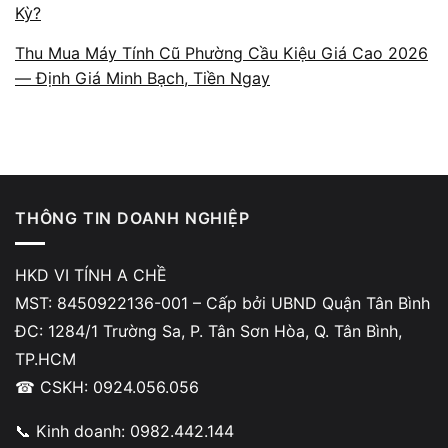
Kỳ?
Phản hồi 5★ từ khách hàng –
Thu Mua Máy Tính Cũ Phường Cầu Kiệu Giá Cao 2026
— Định Giá Minh Bạch, Tiền Ngay
bằng chứng từ trải nghiệm
thực tế
Mỗi ngày, A Chề tiếp nhận 10–20 máy lắp
đặt, sửa chữa. Các đánh giá 5 sao trên
THÔNG TIN DOANH NGHIỆP
Google Maps rất đều, nhiều khách khen về kỹ
thuật chuyên sâu, cách giải thích rõ ràng, thái
HKD VI TÍNH A CHỀ
độ hỗ trợ tận tâm và quy trình minh bạch.
MST: 8450922136-001 – Cấp bởi UBND Quận Tân Bình
Không ít khách từng sửa tại A Chề sau đó đã
ĐC: 1284/1 Trường Sa, P. Tân Sơn Hòa, Q. Tân Bình,
quay lại hoặc giới thiệu người quen – đó là
TP.HCM
thước đo rõ ràng nhất về chất lượng dịch
☎ CSKH: 0924.056.056
vụ.Xem thêm:
đánh giá thực tế trên Google
Map
📞 Kinh doanh: 0982.442.144