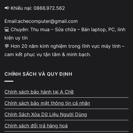
📢 Khiếu nại: 0866.972.562
Email:achecomputer@gmail.com
💻 Chuyên: Thu mua – Sửa chữa – Bán laptop, PC, linh
Thông tin minh bạch
kiện uy tín
💬 Hơn 20 năm kinh nghiệm trong lĩnh vực máy tính –
Vi Tính A Chề
cam kết phục vụ tận tâm & minh bạch.
MST 8450922136-001
Đại diện: Nguyễn Hoàng Nhã
CHÍNH SÁCH VÀ QUY ĐỊNH
1284/1 Trường Sa, Tân Sơn Hòa, TP.HCM
CSKH: 0924.056.056
Chính sách bảo hành tại A Chề
KD: 0982.442.144
Khiếu nại: 0866.972.562
Chính sách bảo mật thông tin cá nhân
Email: achecomputer@gmail.com
Chính Sách Xóa Dữ Liệu Người Dùng
Chính sách đổi trả hàng hoá