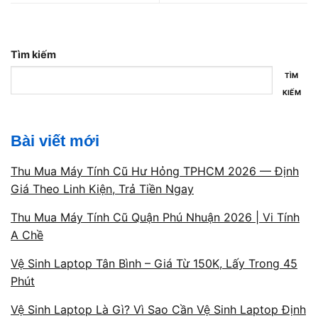
thời gian chấm công, phân ca, tạo nhóm nhân
viên và phân quyền quản trị.
Tìm kiếm
TÌM
KIẾM
Hướng dẫn sử dụng – chuyển
Bài viết mới
giao dữ liệu
Thu Mua Máy Tính Cũ Hư Hỏng TPHCM 2026 — Định
Giá Theo Linh Kiện, Trả Tiền Ngay
Sau khi lắp đặt, doanh nghiệp được hướng
dẫn chi tiết về cách thêm nhân viên mới, xuất
Thu Mua Máy Tính Cũ Quận Phú Nhuận 2026 | Vi Tính
báo cáo, đồng bộ dữ liệu và xử lý các lỗi cơ
A Chề
bản.
Vệ Sinh Laptop Tân Bình – Giá Từ 150K, Lấy Trong 45
Phút
Vệ Sinh Laptop Là Gì? Vì Sao Cần Vệ Sinh Laptop Định