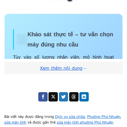
Khảo sát thực tế – tư vấn chọn
máy đúng nhu cầu
Tùy vào số lượng nhân viên, mô hình hoạt
động và lưu lượng vào/ra, kỹ thuật viên sẽ
Xem thêm nội dung
đến trực tiếp doanh nghiệp để khảo sát vị trí
lắp đặt, hạ tầng mạng và đề xuất loại máy
phù hợp: vân tay, thẻ từ hay nhận diện khuôn
mặt.
Bài viết này được đăng trong
Dịch vụ sửa chữa
,
Phường Phú Nhuận
,
sửa máy tính
và được gắn thẻ
sửa máy tính phường Phú Nhuận
.