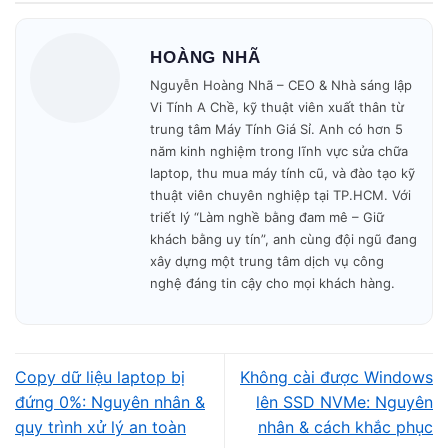
Quy trình minh bạch – không
HOÀNG NHÃ
phát sinh chi phí
Nguyễn Hoàng Nhã – CEO & Nhà sáng lập
Vi Tính A Chề, kỹ thuật viên xuất thân từ
Mọi chi phí được báo rõ trước khi lắp, không
trung tâm Máy Tính Giá Sỉ. Anh có hơn 5
phát sinh bất ngờ.
năm kinh nghiệm trong lĩnh vực sửa chữa
laptop, thu mua máy tính cũ, và đào tạo kỹ
thuật viên chuyên nghiệp tại TP.HCM. Với
triết lý “Làm nghề bằng đam mê – Giữ
khách bằng uy tín”, anh cùng đội ngũ đang
xây dựng một trung tâm dịch vụ công
nghệ đáng tin cậy cho mọi khách hàng.
Quy trình lắp đặt và cấu hình
chuẩn cho doanh nghiệp
Copy dữ liệu laptop bị
Không cài được Windows
Thiết bị được cố định chắc chắn, đi dây gọn
đứng 0%: Nguyên nhân &
lên SSD NVMe: Nguyên
gàng, kết nối vào hệ thống mạng nội bộ hoặc
quy trình xử lý an toàn
nhân & cách khắc phục
WiFi. Sau đó kỹ thuật viên tiến hành cấu hình