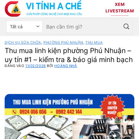
Bỏ
XEM
qua
LIVESTREAM
nội
Tìm
Chọn
dung
kiếm:
danh
mục
DỊCH VỤ SỬA CHỮA
,
PHƯỜNG PHÚ NHUẬN
,
THU MUA
sản
Thu mua linh kiện phường Phú Nhuận –
phẩm
uy tín #1 – kiểm tra & báo giá minh bạch
ĐĂNG VÀO
11/02/2026
BỞI
HOÀNG NHÃ