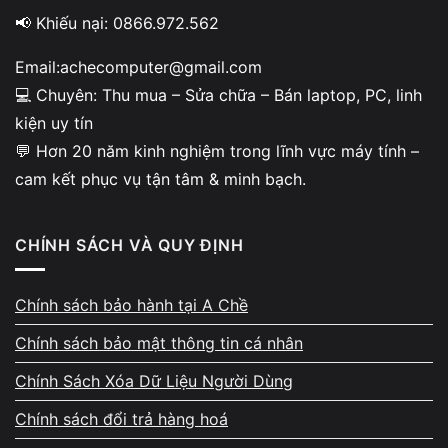
📢 Khiếu nại: 0866.972.562
Email:achecomputer@gmail.com
Minh bạch khi kiểm tra –
💻 Chuyên: Thu mua – Sửa chữa – Bán laptop, PC, linh
không ép giá
kiện uy tín
💬 Hơn 20 năm kinh nghiệm trong lĩnh vực máy tính –
Khách được xem trực tiếp quy trình test phần
cam kết phục vụ tận tâm & minh bạch.
cứng: SSD, bàn phím, cổng kết nối, pin, độ
nóng, màn hình và hoạt động tổng thể. Tình
trạng máy được giải thích chi tiết và dễ hiểu.
CHÍNH SÁCH VÀ QUY ĐỊNH
A Chề tuyệt đối không tạo lý do không chính
xác để đẩy giá thu mua xuống thấp hơn thực
Chính sách bảo hành tại A Chề
tế.
Chính sách bảo mật thông tin cá nhân
Chính Sách Xóa Dữ Liệu Người Dùng
Chính sách đổi trả hàng hoá