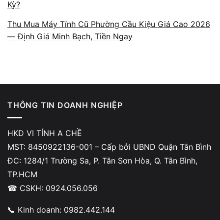
Kỳ?
Thu Mua Máy Tính Cũ Phường Cầu Kiệu Giá Cao 2026
— Định Giá Minh Bạch, Tiền Ngay
Báo giá theo cấu hình và tình
trạng thật
A Chề định giá dựa trên các yếu tố thực tế
gồm CPU, RAM, SSD, VGA, cycle pin, tình
THÔNG TIN DOANH NGHIỆP
trạng ngoại hình và lịch sử sửa chữa (nếu có).
Toàn bộ quá trình kiểm tra diễn ra minh bạch
HKD VI TÍNH A CHỀ
tại cửa hàng, khách được đối chiếu từng hạng
MST: 8450922136-001 – Cấp bởi UBND Quận Tân Bình
mục trước khi đưa ra mức giá. Không có
ĐC: 1284/1 Trường Sa, P. Tân Sơn Hòa, Q. Tân Bình,
chuyện báo giá mập mờ hoặc dùng lỗi nhẹ để
TP.HCM
giảm mạnh giá trị máy.
☎ CSKH: 0924.056.056
📞 Kinh doanh: 0982.442.144