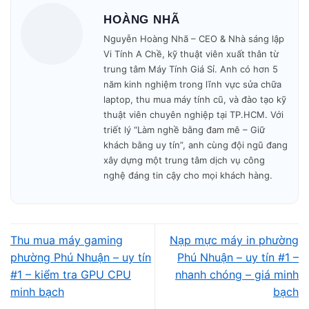
HOÀNG NHÃ
🎁 Bảo hành minh bạch – không phát sinh phí.
Nguyễn Hoàng Nhã – CEO & Nhà sáng lập
Mở cửa: 09h00 – 19h30
mỗi ngày.
Vi Tính A Chề, kỹ thuật viên xuất thân từ
trung tâm Máy Tính Giá Sỉ. Anh có hơn 5
năm kinh nghiệm trong lĩnh vực sửa chữa
laptop, thu mua máy tính cũ, và đào tạo kỹ
thuật viên chuyên nghiệp tại TP.HCM. Với
triết lý “Làm nghề bằng đam mê – Giữ
khách bằng uy tín”, anh cùng đội ngũ đang
xây dựng một trung tâm dịch vụ công
nghệ đáng tin cậy cho mọi khách hàng.
Thu mua máy gaming
Nạp mực máy in phường
Vì sao khách hàng
phường Phú Nhuận – uy tín
Phú Nhuận – uy tín #1 –
#1 – kiểm tra GPU CPU
nhanh chóng – giá minh
chọn Vi Tính A Chề khi
minh bạch
bạch