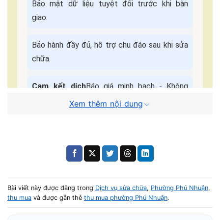
Bảo mật dữ liệu tuyệt đối trước khi bàn
giao.
Bảo hành đầy đủ, hỗ trợ chu đáo sau khi sửa
chữa.
Cam kết dịch
Báo giá minh bạch - Không
vụ:
ép giá.
Xem thêm nội dung
Quy Trình Sửa Máy Tận Nơi
📌 Điền form, kỹ thuật viên liên hệ trong
5 phút
.
🚗 Có mặt tại nhà khách trong
30–45 phút
.
Bài viết này được đăng trong
Dịch vụ sửa chữa
,
Phường Phú Nhuận
,
thu mua
và được gắn thẻ
thu mua phường Phú Nhuận
.
🔧 Kiểm tra – báo giá – sửa nhanh trong ngày.