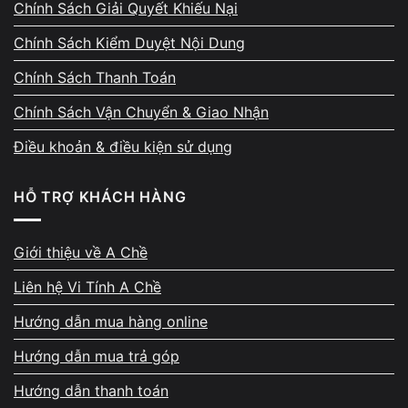
Chính Sách Giải Quyết Khiếu Nại
Thanh toán ngay – đủ – có
Chính Sách Kiểm Duyệt Nội Dung
biên nhận rõ ràng
Chính Sách Thanh Toán
Sau khi thống nhất giá, tiền được thanh toán
Chính Sách Vận Chuyển & Giao Nhận
ngay bằng tiền mặt hoặc chuyển khoản. Biên
nhận thu mua thể hiện đầy đủ cấu hình, mức
Điều khoản & điều kiện sử dụng
giá, thời gian và thông tin đối soát. Máy
không bị giữ lại chờ xử lý, không hẹn sang
HỖ TRỢ KHÁCH HÀNG
ngày hôm sau. Cam kết giao dịch rõ ràng từ
đầu đến cuối.
Giới thiệu về A Chề
Liên hệ Vi Tính A Chề
Hướng dẫn mua hàng online
Hướng dẫn mua trả góp
Hỗ trợ đổi máy nếu cần nâng
Hướng dẫn thanh toán