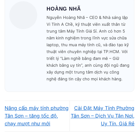
🚗 Có mặt tại nhà khách trong
30–45 phút
.
HOÀNG NHÃ
Nguyễn Hoàng Nhã – CEO & Nhà sáng lập
🔧 Kiểm tra – báo giá – sửa nhanh trong ngày.
Vi Tính A Chề, kỹ thuật viên xuất thân từ
trung tâm Máy Tính Giá Sỉ. Anh có hơn 5
năm kinh nghiệm trong lĩnh vực sửa chữa
🎁 Bảo hành minh bạch – không phát sinh phí.
laptop, thu mua máy tính cũ, và đào tạo kỹ
thuật viên chuyên nghiệp tại TP.HCM. Với
Mở cửa: 09h00 – 19h30
mỗi ngày.
triết lý “Làm nghề bằng đam mê – Giữ
khách bằng uy tín”, anh cùng đội ngũ đang
xây dựng một trung tâm dịch vụ công
nghệ đáng tin cậy cho mọi khách hàng.
Nâng cấp máy tính phường
Cài Đặt Máy Tính Phường
Tân Sơn – tăng tốc độ,
Tân Sơn – Dịch Vụ Tận Nơi,
chạy mượt như mới
Uy Tín, Giá Rẻ