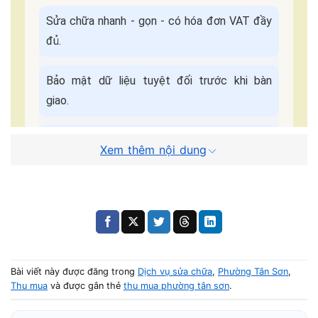
Sửa chữa nhanh - gọn - có hóa đơn VAT đầy
đủ.
Bảo mật dữ liệu tuyệt đối trước khi bàn
giao.
Bảo hành đầy đủ, hỗ trợ chu đáo sau khi sửa
Xem thêm nội dung
chữa.
Cam kết dịch
Báo giá minh bạch - Không
vụ:
ép giá.
Quy Trình Sửa Máy Tận Nơi
Bài viết này được đăng trong
Dịch vụ sửa chữa
,
Phường Tân Sơn
,
Thu mua
và được gắn thẻ
thu mua phường tân sơn
.
📌 Điền form, kỹ thuật viên liên hệ trong
5 phút
.