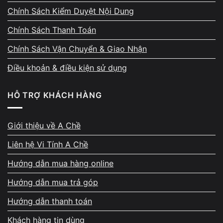
Chính Sách Kiểm Duyệt Nội Dung
Chính Sách Thanh Toán
Chính Sách Vận Chuyển & Giao Nhận
Thanh toán ngay – đủ – có
Điều khoản & điều kiện sử dụng
biên nhận rõ ràng
HỖ TRỢ KHÁCH HÀNG
Sau khi thống nhất giá, tiền được thanh toán
ngay bằng tiền mặt hoặc chuyển khoản. Biên
Giới thiệu về A Chề
nhận thu mua thể hiện đầy đủ cấu hình, mức
Liên hệ Vi Tính A Chề
giá, thời gian và thông tin đối soát. Máy
không bị giữ lại chờ xử lý, không hẹn sang
Hướng dẫn mua hàng online
ngày hôm sau. Cam kết giao dịch rõ ràng từ
Hướng dẫn mua trả góp
đầu đến cuối.
Hướng dẫn thanh toán
Khách hàng tin dùng