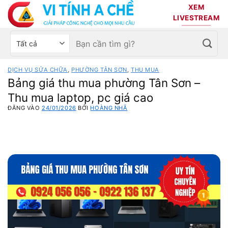
Bỏ
XEM
qua
LIVESTREAM
nội
Tìm
Chọn
dung
kiếm:
danh
mục
DỊCH VỤ SỬA CHỮA
,
PHƯỜNG TÂN SƠN
,
THU MUA
sản
Bảng giá thu mua phường Tân Sơn –
phẩm
Thu mua laptop, pc giá cao
ĐĂNG VÀO
24/01/2026
BỞI
HOÀNG NHÃ