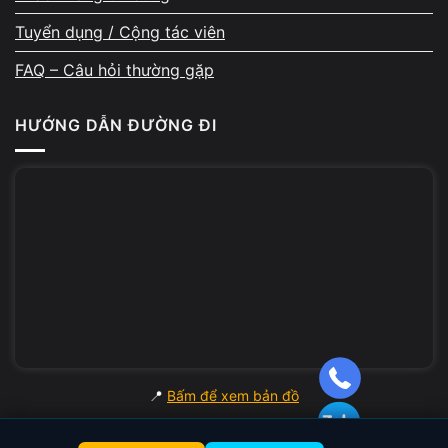
Tuyển dụng / Cộng tác viên
FAQ – Câu hỏi thường gặp
Hỗ trợ đổi máy nếu cần nâng
cấp
HƯỚNG DẪN ĐƯỜNG ĐI
Nhiều khách bán máy để lên đời cấu hình
mạnh hơn. A Chề hỗ trợ tư vấn model phù
hợp theo nhu cầu học tập, văn phòng, đồ hoạ
hoặc kỹ thuật. Máy mới có thể được test trực
tiếp và trừ luôn giá trị thu mua của máy cũ,
giúp tiết kiệm tối đa chi phí.
📍
Bấm để xem bản đồ
Bảo mật dữ liệu cá nhân