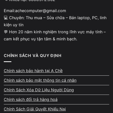
chuyện báo giá mập mờ hoặc dùng lỗi nhẹ để
giảm mạnh giá trị máy.
Email:achecomputer@gmail.com
💻 Chuyên: Thu mua – Sửa chữa – Bán laptop, PC, linh
kiện uy tín
💬 Hơn 20 năm kinh nghiệm trong lĩnh vực máy tính –
cam kết phục vụ tận tâm & minh bạch.
Minh bạch khi kiểm tra –
không ép giá
CHÍNH SÁCH VÀ QUY ĐỊNH
Khách được xem trực tiếp quy trình test phần
Chính sách bảo hành tại A Chề
cứng: SSD, bàn phím, cổng kết nối, pin, độ
nóng, màn hình và hoạt động tổng thể. Tình
Chính sách bảo mật thông tin cá nhân
trạng máy được giải thích chi tiết và dễ hiểu.
Chính Sách Xóa Dữ Liệu Người Dùng
A Chề tuyệt đối không tạo lý do không chính
Chính sách đổi trả hàng hoá
xác để đẩy giá thu mua xuống thấp hơn thực
tế.
Chính Sách Giải Quyết Khiếu Nại