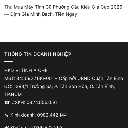
người lựa chọn khi cần thu mua laptop, nhờ quy trình
Thu Mua Máy Tính Cũ Phường Cầu Kiệu Giá Cao 2026
rõ ràng và cách làm việc minh bạch.
— Định Giá Minh Bạch, Tiền Ngay
THÔNG TIN DOANH NGHIỆP
Báo giá theo cấu hình và tình
trạng thật
HKD VI TÍNH A CHỀ
MST: 8450922136-001 – Cấp bởi UBND Quận Tân Bình
A Chề định giá dựa trên các yếu tố thực tế
ĐC: 1284/1 Trường Sa, P. Tân Sơn Hòa, Q. Tân Bình,
gồm CPU, RAM, SSD, VGA, cycle pin, tình
TP.HCM
trạng ngoại hình và lịch sử sửa chữa (nếu có).
☎ CSKH: 0924.056.056
Toàn bộ quá trình kiểm tra diễn ra minh bạch
tại cửa hàng, khách được đối chiếu từng hạng
📞 Kinh doanh: 0982.442.144
mục trước khi đưa ra mức giá. Không có
📢 Khiếu nại: 0866.972.562