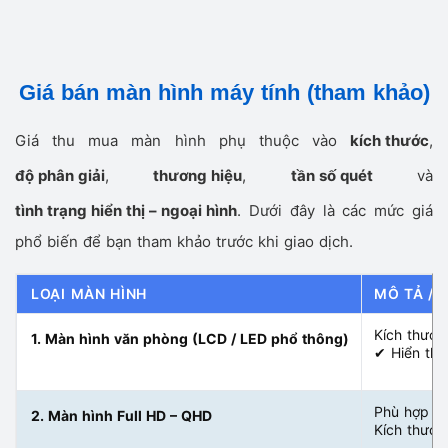
Giá bán màn hình máy tính (tham khảo)
Giá thu mua màn hình phụ thuộc vào
kích thước
,
độ phân giải
,
thương hiệu
,
tần số quét
và
tình trạng hiển thị – ngoại hình
. Dưới đây là các mức giá
phổ biến để bạn tham khảo trước khi giao dịch.
LOẠI MÀN HÌNH
MÔ TẢ / 
Kích thước
1. Màn hình văn phòng (LCD / LED phổ thông)
✔ Hiển thị
Phù hợp làm
2. Màn hình Full HD – QHD
Kích thước