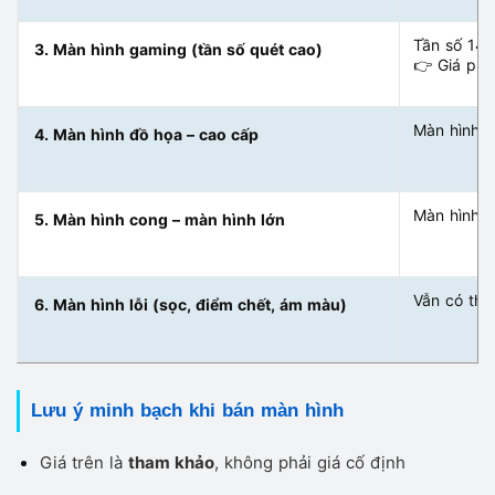
Tần số 144
3. Màn hình gaming (tần số quét cao)
👉 Giá phụ
Màn hình I
4. Màn hình đồ họa – cao cấp
Màn hình c
5. Màn hình cong – màn hình lớn
Vẫn có thể
6. Màn hình lỗi (sọc, điểm chết, ám màu)
Lưu ý minh bạch khi bán màn hình
Giá trên là
tham khảo
, không phải giá cố định