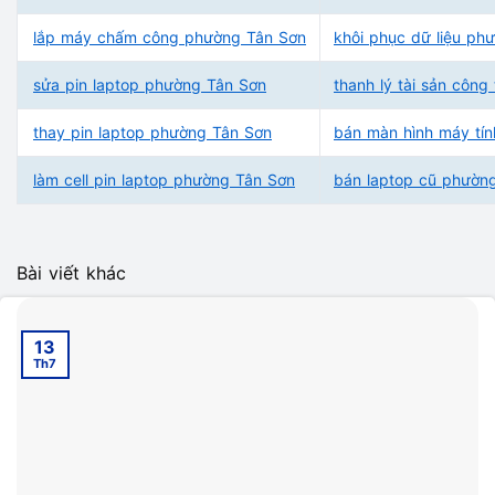
lắp máy chấm công phường Tân Sơn
khôi phục dữ liệu ph
sửa pin laptop phường Tân Sơn
thanh lý tài sản côn
thay pin laptop phường Tân Sơn
bán màn hình máy tí
làm cell pin laptop phường Tân Sơn
bán laptop cũ phườn
Bài viết khác
13
Th7