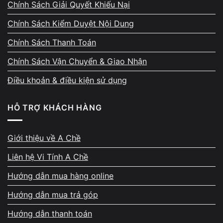
Chính Sách Giải Quyết Khiếu Nại
Ngoại hình và bản lề
Chính Sách Kiểm Duyệt Nội Dung
Ngoại hình ảnh hưởng mạnh:
Chính Sách Thanh Toán
Trầy xước nhiều → trừ nhẹ/lớn tùy mức độ
Chính Sách Vận Chuyển & Giao Nhận
Móp vỏ → trừ mạnh
Điều khoản & điều kiện sử dụng
Nứt góc, cong khung → giảm giá nhiều
HỖ TRỢ KHÁCH HÀNG
Bản lề gãy
→ đây là lỗi trừ mạnh nhất
Giới thiệu về A Chề
Pin – màn hình – tản nhiệt
Liên hệ Vi Tính A Chề
Pin chai → trừ 100k – 400k
Hướng dẫn mua hàng online
Pin phồng → trừ mạnh vì nguy hiểm
Hướng dẫn mua trả góp
Màn hình ám vàng/đốm → trừ tùy lỗi
Hướng dẫn thanh toán
Màn nứt → trừ rất nhiều