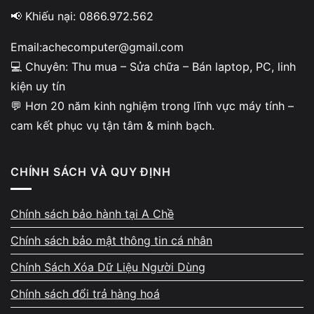
Laptop cấu hình cao:
📢 Khiếu nại: 0866.972.562
CPU thế hệ 8–12
Email:achecomputer@gmail.com
💻 Chuyên: Thu mua – Sửa chữa – Bán laptop, PC, linh
RAM 8–16GB
kiện uy tín
SSD tốc độ cao
💬 Hơn 20 năm kinh nghiệm trong lĩnh vực máy tính –
GPU rời (tuỳ máy)
cam kết phục vụ tận tâm & minh bạch.
→ luôn được giá cao.
CHÍNH SÁCH VÀ QUY ĐỊNH
Laptop cấu hình yếu:
CPU đời 4–6
Chính sách bảo hành tại A Chề
RAM 4GB
Chính sách bảo mật thông tin cá nhân
Ổ HDD
Chính Sách Xóa Dữ Liệu Người Dùng
SSD báo lỗi S.M.A.R.T
Chính sách đổi trả hàng hoá
→ giá thấp hơn rõ rệt.