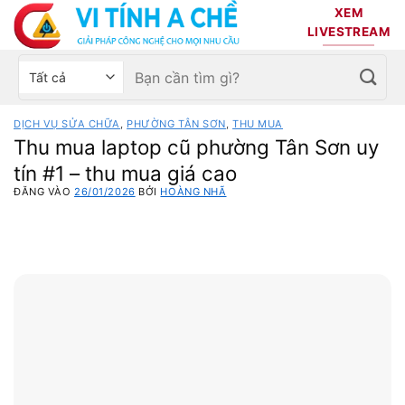
Bỏ
XEM
qua
LIVESTREAM
nội
Tìm
Chọn
dung
kiếm:
danh
mục
DỊCH VỤ SỬA CHỮA
,
PHƯỜNG TÂN SƠN
,
THU MUA
sản
Thu mua laptop cũ phường Tân Sơn uy
phẩm
tín #1 – thu mua giá cao
ĐĂNG VÀO
26/01/2026
BỞI
HOÀNG NHÃ