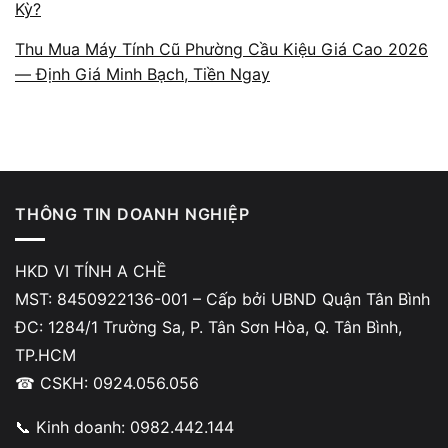
Kỳ?
Giá thu mua
Thu Mua Máy Tính Cũ Phường Cầu Kiệu Giá Cao 2026
Thời điểm giao dịch
— Định Giá Minh Bạch, Tiền Ngay
Thanh toán
tại chỗ
bằng tiền mặt hoặc chuyển khoản.
Vị trí dễ đi từ phường Tân Sơn
Từ phường Tân Sơn, bạn chỉ cần đi theo Trần Hưng Đạo
THÔNG TIN DOANH NGHIỆP
hoặc Nguyễn Tri Phương để qua các tuyến Trường Sa –
Hoàng Sa là tới ngay cửa hàng, không lo tắc đường.
HKD VI TÍNH A CHỀ
MST: 8450922136-001 – Cấp bởi UBND Quận Tân Bình
Các yếu tố ảnh hưởng đến giá thu mua
ĐC: 1284/1 Trường Sa, P. Tân Sơn Hòa, Q. Tân Bình,
laptop cũ phường Tân Sơn
TP.HCM
☎ CSKH: 0924.056.056
Cấu hình – CPU – RAM – SSD quyết định mức
📞 Kinh doanh: 0982.442.144
giá