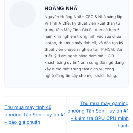
HOÀNG NHÃ
“Để tụi mình test 30 phút rồi báo giá lại”
Nguyễn Hoàng Nhã – CEO & Nhà sáng lập
“Phải giữ máy lại vì lý do kỹ thuật mơ hồ”
Vi Tính A Chề, kỹ thuật viên xuất thân từ
trung tâm Máy Tính Giá Sỉ. Anh có hơn 5
Sự minh bạch giúp khách phường Tân Sơn – nơi dân cư
năm kinh nghiệm trong lĩnh vực sửa chữa
đông và nhiều người cần giao dịch nhanh – cảm thấy yên
laptop, thu mua máy tính cũ, và đào tạo kỹ
tâm hơn.
thuật viên chuyên nghiệp tại TP.HCM. Với
triết lý “Làm nghề bằng đam mê – Giữ
khách bằng uy tín”, anh cùng đội ngũ đang
Kỹ thuật kinh nghiệm – báo giá theo từng hạng
xây dựng một trung tâm dịch vụ công
mục, không nói chung chung
nghệ đáng tin cậy cho mọi khách hàng.
Nhiều nơi chỉ nhìn sơ rồi phán “đời cũ lắm, chỉ thu được
nhiêu đây”.
Nhưng tại Vi Tính A Chề, giá được dựa trên từng yếu tố:
Thu mua máy gaming
Thu mua máy tính cũ
phường Tân Sơn – uy tín #1
Tình trạng
màn hình
(đốm sáng, ám vàng, nứt…)
phường Tân Sơn – uy tín #1
– kiểm tra GPU CPU minh
– báo giá chuẩn
bạch
Tình trạng
pin
(chai bao nhiêu %, phồng không)