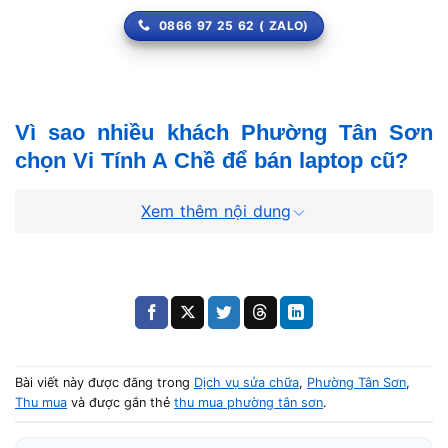
0866 97 25 62 ( ZALO)
Vì sao nhiều khách Phường Tân Sơn
chọn Vi Tính A Chề để bán laptop cũ?
Xem thêm nội dung
Kiểm tra công khai 100%, không mang máy vào
phòng kín
Điểm mạnh lớn nhất của Vi Tính A Chề là
minh bạch tuyệt đối
. Tất cả các bước kiểm tra từ mở máy,
xem linh kiện, test SSD, test RAM, test pin, test bàn
phím/màn hình đều được thực hiện
trước mặt bạn
.
Bài viết này được đăng trong
Dịch vụ sửa chữa
,
Phường Tân Sơn
,
Thu mua
và được gắn thẻ
thu mua phường tân sơn
.
Không có chuyện:
“Đem vào trong kiểm tra một chút nhé”