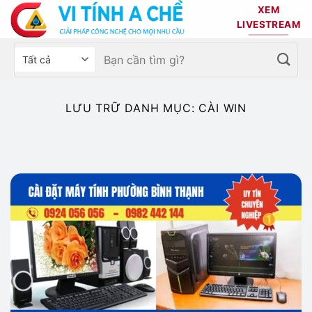
Bỏ
XEM
qua
LIVESTREAM
nội
Tìm
Chọn
dung
kiếm:
danh
mục
sản
LƯU TRỮ DANH MỤC:
CÀI WIN
phẩm