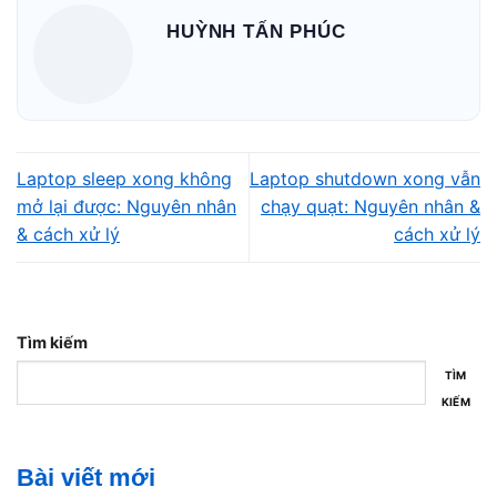
HUỲNH TẤN PHÚC
1.4. Pin hoặc nguồn không ổn định
Pin chai, adapter yếu hoặc mạch nguồn không ổn định có
thể khiến laptop
không đủ điện áp để khôi phục trạng thái sau hibernate
,
Laptop sleep xong không
Laptop shutdown xong vẫn
đặc biệt trên các máy đã sử dụng lâu năm.
mở lại được: Nguyên nhân
chạy quạt: Nguyên nhân &
& cách xử lý
cách xử lý
Tìm kiếm
TÌM
KIẾM
Bài viết mới