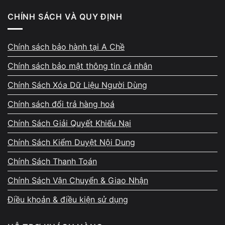
Tắt hibernate rồi bật lại để Windows tạo mới file
CHÍNH SÁCH VÀ QUY ĐỊNH
hiberfil.sys
Kiểm tra Power Plan và đưa về cấu hình mặc định
Chính sách bảo hành tại A Chề
Tạm thời tắt Fast Startup
để tránh xung đột
Chính sách bảo mật thông tin cá nhân
Bước này đặc biệt hiệu quả với các trường hợp
Chính Sách Xóa Dữ Liệu Người Dùng
laptop hibernate xong bị màn hình đen do lỗi hệ thống
.
Chính sách đổi trả hàng hoá
Chính Sách Giải Quyết Khiếu Nại
2.3. Xử lý driver gây lỗi hibernate
Chính Sách Kiểm Duyệt Nội Dung
Cập nhật
driver VGA và chipset
từ website chính hãng
Chính Sách Thanh Toán
Nếu lỗi xuất hiện sau khi update,
rollback driver VGA
Chính Sách Vận Chuyển & Giao Nhận
về phiên bản ổn định
Điều khoản & điều kiện sử dụng
Tránh cài driver từ nguồn không rõ ràng