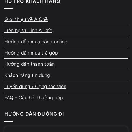
HỖ TRỢ KHÁCH HÀNG
Driver VGA là thành phần
liên quan trực tiếp nhất
đến lỗi
màn hình đen sau hibernate.
Giới thiệu về A Chề
Liên hệ Vi Tính A Chề
2.4. Trường hợp cần kiểm tra phần cứng
Hướng dẫn mua hàng online
Hướng dẫn mua trả góp
Hướng dẫn thanh toán
Khách hàng tin dùng
Tuyển dụng / Cộng tác viên
FAQ – Câu hỏi thường gặp
Cần nghĩ đến phần cứng nếu:
HƯỚNG DẪN ĐƯỜNG ĐI
Lỗi xảy ra ngày càng thường xuyên
Đã reset hibernate và driver nhưng không cải thiện