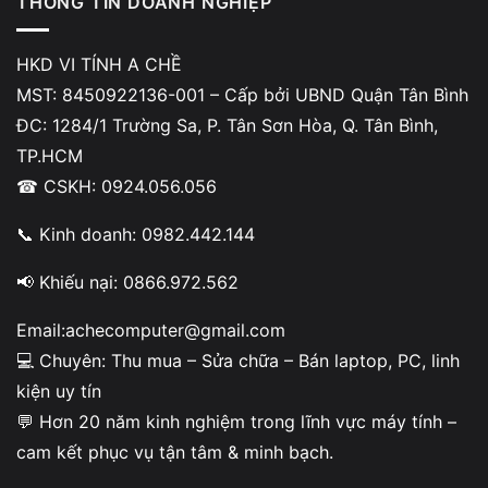
THÔNG TIN DOANH NGHIỆP
2.1. Thoát trạng thái màn hình đen sau hibernate
an toàn
HKD VI TÍNH A CHỀ
MST: 8450922136-001 – Cấp bởi UBND Quận Tân Bình
Nhấn
phím nguồn 1 lần ngắn
, chờ 5–10 giây
ĐC: 1284/1 Trường Sa, P. Tân Sơn Hòa, Q. Tân Bình,
TP.HCM
Thử tổ hợp
Windows + Ctrl + Shift + B
để reset driver
☎ CSKH: 0924.056.056
VGA
📞 Kinh doanh: 0982.442.144
Nếu không phản hồi,
giữ nút nguồn 5–7 giây
để tắt
cứng (chỉ dùng khi bắt buộc)
📢 Khiếu nại: 0866.972.562
Không nên tắt cứng nhiều lần liên tiếp vì có thể làm lỗi hệ
Email:achecomputer@gmail.com
thống và file hibernate nghiêm trọng hơn.
💻 Chuyên: Thu mua – Sửa chữa – Bán laptop, PC, linh
kiện uy tín
2.2. Reset và cấu hình lại chế độ hibernate trong
💬 Hơn 20 năm kinh nghiệm trong lĩnh vực máy tính –
Windows
cam kết phục vụ tận tâm & minh bạch.