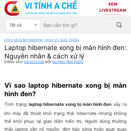
Bỏ
XEM
qua
LIVESTREAM
nội
Tìm
Chọn
dung
kiếm:
danh
mục
CHIA SẺ KINH NGHIỆM
,
DỊCH VỤ SỬA CHỮA
sản
Laptop hibernate xong bị màn hình đen:
phẩm
Nguyên nhân & cách xử lý
ĐĂNG VÀO
05/02/2026
BỞI
HUỲNH TẤN PHÚC
Vì sao laptop hibernate xong bị màn
hình đen?
Tình trạng
laptop hibernate xong bị màn hình đen
xảy ra
khi máy đã thoát khỏi trạng thái hibernate nhưng không
thể khôi phục lại giao diện hiển thị. Người dùng thường
thấy laptop vẫn có nguồn, đèn báo sáng hoặc quạt quay