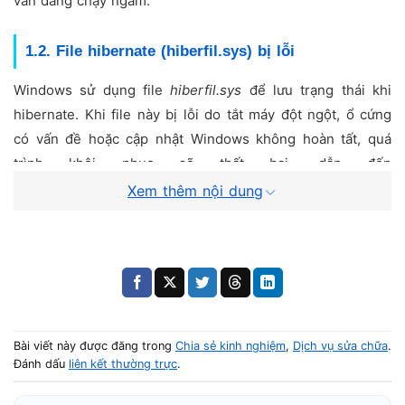
vẫn đang chạy ngầm.
1.2. File hibernate (hiberfil.sys) bị lỗi
Windows sử dụng file
hiberfil.sys
để lưu trạng thái khi
hibernate. Khi file này bị lỗi do tắt máy đột ngột, ổ cứng
có vấn đề hoặc cập nhật Windows không hoàn tất, quá
trình khôi phục sẽ thất bại, dẫn đến
Xem thêm nội dung
màn hình đen sau hibernate
.
1.3. Xung đột giữa hibernate và Fast Startup
Fast Startup cũng dùng một phần cơ chế hibernate. Khi
bật đồng thời cả hai, Windows có thể rơi vào trạng thái
xung đột nguồn, khiến laptop
Bài viết này được đăng trong
Chia sẻ kinh nghiệm
,
Dịch vụ sửa chữa
.
hibernate xong bị màn hình đen
hoặc treo ở bước
Đánh dấu
liên kết thường trực
.
resume.