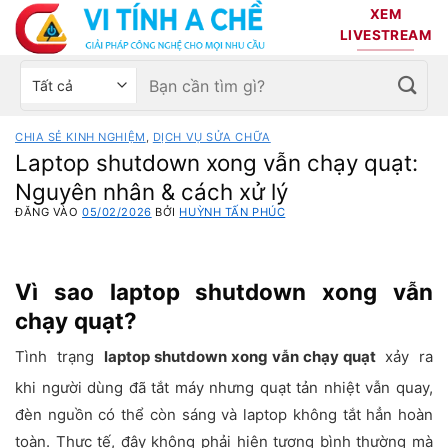
Bỏ
XEM
qua
LIVESTREAM
nội
Tìm
Chọn
dung
kiếm:
danh
mục
CHIA SẺ KINH NGHIỆM
,
DỊCH VỤ SỬA CHỮA
sản
Laptop shutdown xong vẫn chạy quạt:
phẩm
Nguyên nhân & cách xử lý
ĐĂNG VÀO
05/02/2026
BỞI
HUỲNH TẤN PHÚC
Vì sao laptop shutdown xong vẫn
chạy quạt?
Tình trạng
laptop shutdown xong vẫn chạy quạt
xảy ra
khi người dùng đã tắt máy nhưng quạt tản nhiệt vẫn quay,
đèn nguồn có thể còn sáng và laptop không tắt hẳn hoàn
toàn. Thực tế, đây không phải hiện tượng bình thường mà