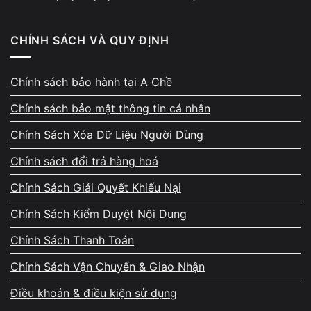
CHÍNH SÁCH VÀ QUY ĐỊNH
Chính sách bảo hành tại A Chề
Chính sách bảo mật thông tin cá nhân
Chính Sách Xóa Dữ Liệu Người Dùng
2.1. Tắt Fast Startup để shutdown hoàn toàn
Chính sách đổi trả hàng hoá
Mở
Power Options
Chính Sách Giải Quyết Khiếu Nại
Chọn
Choose what the power buttons do
Chính Sách Kiểm Duyệt Nội Dung
Tắt
Fast Startup
Chính Sách Thanh Toán
Chính Sách Vận Chuyển & Giao Nhận
Shutdown lại máy để kiểm tra
Điều khoản & điều kiện sử dụng
Đây là bước quan trọng nhất khi xử lý lỗi