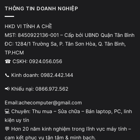
mạch nguồn trên mainboard
. Khi đó, dù Windows đã
THÔNG TIN DOANH NGHIỆP
shutdown đúng cách, nguồn điện vẫn được cấp một phần,
làm quạt tiếp tục chạy.
HKD VI TÍNH A CHỀ
MST: 8450922136-001 – Cấp bởi UBND Quận Tân Bình
ĐC: 1284/1 Trường Sa, P. Tân Sơn Hòa, Q. Tân Bình,
2. Laptop shutdown xong vẫn chạy quạt
TP.HCM
thì khắc phục thế nào cho đúng?
☎ CSKH: 0924.056.056
📞 Kinh doanh: 0982.442.144
Các giải pháp dưới đây được sắp xếp
từ dễ đến nâng cao
,
giúp xử lý đúng nguyên nhân và tránh làm phát sinh lỗi
📢 Khiếu nại: 0866.972.562
nặng hơn.
Email:achecomputer@gmail.com
Nội dung
💻 Chuyên: Thu mua – Sửa chữa – Bán laptop, PC, linh
kiện uy tín
💬 Hơn 20 năm kinh nghiệm trong lĩnh vực máy tính –
cam kết phục vụ tận tâm & minh bạch.