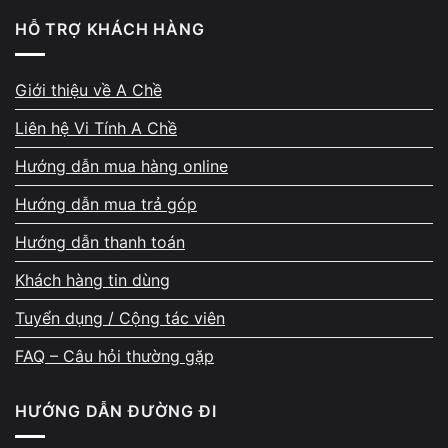
laptop shutdown xong vẫn chạy quạt
trên Windows.
HỖ TRỢ KHÁCH HÀNG
2.2. Reset cấu hình nguồn trong Windows
Giới thiệu về A Chề
Liên hệ Vi Tính A Chề
Đưa Power Plan về cấu hình mặc định
Hướng dẫn mua hàng online
Kiểm tra lại các tùy chọn trong Power & Sleep
Hướng dẫn mua trả góp
Gỡ hoặc tắt các phần mềm can thiệp sâu vào quản
lý nguồn
Hướng dẫn thanh toán
Việc reset giúp loại bỏ xung đột cấu hình khiến laptop
Khách hàng tin dùng
không shutdown hoàn toàn.
Tuyển dụng / Cộng tác viên
FAQ – Câu hỏi thường gặp
2.3. Cập nhật hoặc xử lý driver chipset
HƯỚNG DẪN ĐƯỜNG ĐI
Cập nhật driver chipset từ website chính hãng