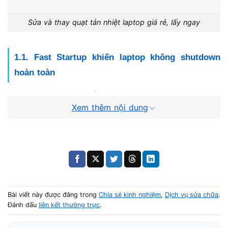
Sửa và thay quạt tản nhiệt laptop giá rẻ, lấy ngay
1.1. Fast Startup khiến laptop không shutdown
hoàn toàn
Fast Startup là cơ chế shutdown lai (hybrid shutdown)
Xem thêm nội dung
của Windows. Khi bật tính năng này, hệ điều hành không
tắt hẳn mà giữ lại một phần trạng thái hệ thống. Điều này
khiến laptop
shutdown xong nhưng quạt vẫn chạy
, đặc
biệt trên Windows 10 và Windows 11.
1.2. Windows shutdown bị lỗi
Bài viết này được đăng trong
Chia sẻ kinh nghiệm
,
Dịch vụ sửa chữa
.
Một số bản cập nhật Windows có thể gây lỗi quá trình
Đánh dấu
liên kết thường trực
.
shutdown. Hệ điều hành đã tắt giao diện nhưng