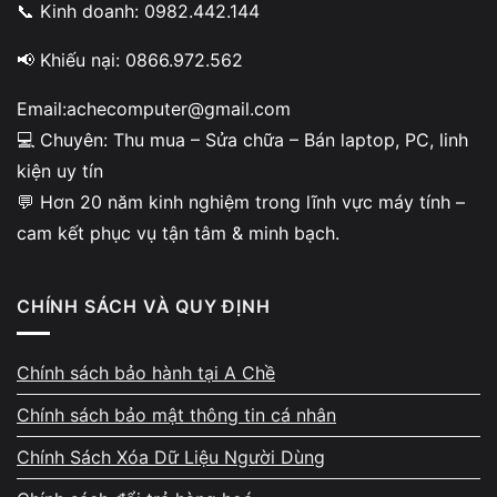
📞 Kinh doanh: 0982.442.144
📢 Khiếu nại: 0866.972.562
Kinh nghiệm nâng cấp thực tế
Email:achecomputer@gmail.com
- tối ưu đúng cấu hình
💻 Chuyên: Thu mua – Sửa chữa – Bán laptop, PC, linh
kiện uy tín
Vi Tính A Chề có hơn 10 năm kinh nghiệm trong
💬 Hơn 20 năm kinh nghiệm trong lĩnh vực máy tính –
lĩnh vực nâng cấp máy tính, laptop, PC. Chúng tôi
cam kết phục vụ tận tâm & minh bạch.
chuyên xử lý các nhu cầu nâng cấp SSD, RAM,
CPU, VGA, thay pin, tối ưu hiệu năng cho máy
văn phòng, đồ họa, gaming. Mỗi ca nâng cấp đều
CHÍNH SÁCH VÀ QUY ĐỊNH
được kiểm tra kỹ khả năng tương thích để đảm
bảo máy chạy ổn định, bền bỉ lâu dài.
Chính sách bảo hành tại A Chề
Chính sách bảo mật thông tin cá nhân
Chính Sách Xóa Dữ Liệu Người Dùng