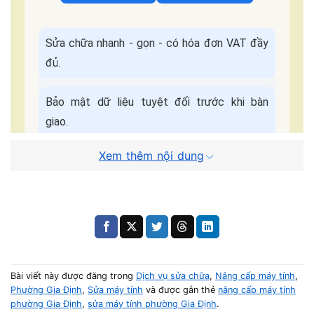
Sửa chữa nhanh - gọn - có hóa đơn VAT đầy
đủ.
Bảo mật dữ liệu tuyệt đối trước khi bàn
giao.
Xem thêm nội dung
Bảo hành đầy đủ, hỗ trợ chu đáo sau khi sửa
chữa.
Cam kết dịch
Báo giá minh bạch - Không
vụ:
ép giá.
Bài viết này được đăng trong
Dịch vụ sửa chữa
,
Nâng cấp máy tính
,
Quy Trình Sửa Máy Tận Nơi
Phường Gia Định
,
Sửa máy tính
và được gắn thẻ
nâng cấp máy tính
phường Gia Định
,
sửa máy tính phường Gia Định
.
📌 Điền form, kỹ thuật viên liên hệ trong
5 phút
.