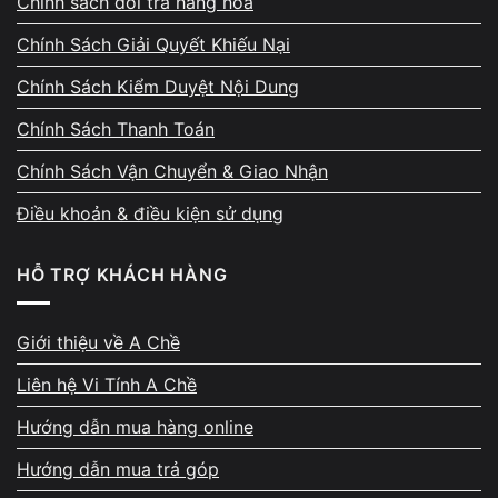
Chính sách đổi trả hàng hoá
Kiểm tra trực tiếp – tư vấn cấu
Chính Sách Giải Quyết Khiếu Nại
hình trước khi nâng cấp
Chính Sách Kiểm Duyệt Nội Dung
Máy được kiểm tra trực tiếp trước mặt khách
hàng. Kỹ thuật sẽ đánh giá tình trạng phần cứng,
Chính Sách Thanh Toán
khả năng nâng cấp, giới hạn bo mạch, sau đó tư
Chính Sách Vận Chuyển & Giao Nhận
vấn phương án SSD, RAM, CPU phù hợp nhất với
nhu cầu sử dụng và ngân sách. Tất cả chi phí
Điều khoản & điều kiện sử dụng
được báo rõ ràng trước khi thực hiện.
HỖ TRỢ KHÁCH HÀNG
Giới thiệu về A Chề
Liên hệ Vi Tính A Chề
Quy trình minh bạch – không
Hướng dẫn mua hàng online
phát sinh chi phí
Hướng dẫn mua trả góp
Quy trình nâng cấp máy tính tại A Chề luôn rõ