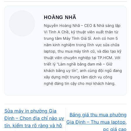
🚗 Có mặt tại nhà khách trong
30–45 phút
.
HOÀNG NHÃ
Nguyễn Hoàng Nhã – CEO & Nhà sáng lập
Vi Tính A Chề, kỹ thuật viên xuất thân từ
🔧 Kiểm tra – báo giá – sửa nhanh trong ngày.
trung tâm Máy Tính Giá Sỉ. Anh có hơn 5
năm kinh nghiệm trong lĩnh vực sửa chữa
🎁 Bảo hành minh bạch – không phát sinh phí.
laptop, thu mua máy tính cũ, và đào tạo kỹ
thuật viên chuyên nghiệp tại TP.HCM. Với
Mở cửa: 09h00 – 19h30
mỗi ngày.
triết lý “Làm nghề bằng đam mê – Giữ
khách bằng uy tín”, anh cùng đội ngũ đang
xây dựng một trung tâm dịch vụ công
nghệ đáng tin cậy cho mọi khách hàng.
Sửa máy in phường Gia
Bảng giá thu mua phường
Định – Chọn địa chỉ nào uy
Gia Định – Thu mua laptop,
tín, kiểm tra rõ ràng và hỗ
pc giá cao