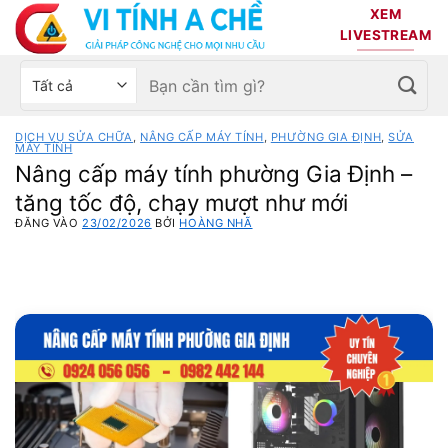
Bỏ
XEM
qua
LIVESTREAM
nội
Tìm
Chọn
dung
kiếm:
danh
mục
DỊCH VỤ SỬA CHỮA
,
NÂNG CẤP MÁY TÍNH
,
PHƯỜNG GIA ĐỊNH
,
SỬA
sản
MÁY TÍNH
Nâng cấp máy tính phường Gia Định –
phẩm
tăng tốc độ, chạy mượt như mới
ĐĂNG VÀO
23/02/2026
BỞI
HOÀNG NHÃ