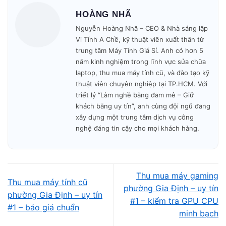
HOÀNG NHÃ
“Phải giữ máy lại vì lý do kỹ thuật mơ hồ”
Nguyễn Hoàng Nhã – CEO & Nhà sáng lập
Sự minh bạch giúp khách phường Gia Định – nơi dân cư
Vi Tính A Chề, kỹ thuật viên xuất thân từ
đông và nhiều người cần giao dịch nhanh – cảm thấy yên
trung tâm Máy Tính Giá Sỉ. Anh có hơn 5
tâm hơn.
năm kinh nghiệm trong lĩnh vực sửa chữa
laptop, thu mua máy tính cũ, và đào tạo kỹ
thuật viên chuyên nghiệp tại TP.HCM. Với
Kỹ thuật kinh nghiệm – báo giá theo từng hạng
triết lý “Làm nghề bằng đam mê – Giữ
mục, không nói chung chung
khách bằng uy tín”, anh cùng đội ngũ đang
xây dựng một trung tâm dịch vụ công
Nhiều nơi chỉ nhìn sơ rồi phán “đời cũ lắm, chỉ thu được
nghệ đáng tin cậy cho mọi khách hàng.
nhiêu đây”.
Nhưng tại Vi Tính A Chề, giá được dựa trên từng yếu tố:
Tình trạng
màn hình
(đốm sáng, ám vàng, nứt…)
Thu mua máy gaming
Thu mua máy tính cũ
phường Gia Định – uy tín
Tình trạng
pin
(chai bao nhiêu %, phồng không)
phường Gia Định – uy tín
#1 – kiểm tra GPU CPU
#1 – báo giá chuẩn
minh bạch
SSD/HDD
còn khỏe hay đã báo lỗi