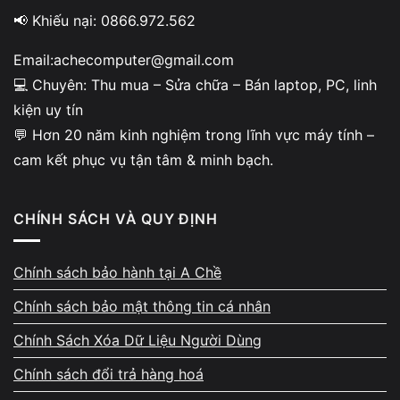
CPU thế hệ 8–12
📢 Khiếu nại: 0866.972.562
RAM 8–16GB
Email:achecomputer@gmail.com
SSD tốc độ cao
💻 Chuyên: Thu mua – Sửa chữa – Bán laptop, PC, linh
kiện uy tín
GPU rời (tuỳ máy)
💬 Hơn 20 năm kinh nghiệm trong lĩnh vực máy tính –
→ luôn được giá cao.
cam kết phục vụ tận tâm & minh bạch.
Laptop cấu hình yếu:
CPU đời 4–6
CHÍNH SÁCH VÀ QUY ĐỊNH
RAM 4GB
Chính sách bảo hành tại A Chề
Ổ HDD
Chính sách bảo mật thông tin cá nhân
SSD báo lỗi S.M.A.R.T
Chính Sách Xóa Dữ Liệu Người Dùng
→ giá thấp hơn rõ rệt.
Chính sách đổi trả hàng hoá
Ngoại hình và bản lề