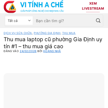
Bỏ
XEM
qua
LIVESTREAM
nội
Tìm
Chọn
dung
kiếm:
danh
mục
DỊCH VỤ SỬA CHỮA
,
PHƯỜNG GIA ĐỊNH
,
THU MUA
sản
Thu mua laptop cũ phường Gia Định uy
phẩm
tín #1 – thu mua giá cao
ĐĂNG VÀO
24/02/2026
BỞI
HOÀNG NHÃ