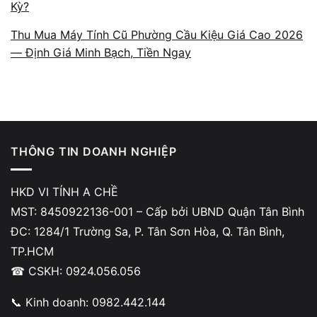
Kỳ?
Thời điểm giao dịch
Thu Mua Máy Tính Cũ Phường Cầu Kiệu Giá Cao 2026
Thanh toán
tại chỗ
bằng tiền mặt hoặc chuyển khoản.
— Định Giá Minh Bạch, Tiền Ngay
Vị trí dễ đi từ phường Gia Định
Từ phường Gia Định, bạn chỉ cần đi theo Trần Hưng Đạo
hoặc Nguyễn Tri Phương để qua các tuyến Trường Sa –
Hoàng Sa là tới ngay cửa hàng, không lo tắc đường.
THÔNG TIN DOANH NGHIỆP
HKD VI TÍNH A CHỀ
Các yếu tố ảnh hưởng đến giá thu mua
MST: 8450922136-001 – Cấp bởi UBND Quận Tân Bình
laptop cũ phường Gia Định
ĐC: 1284/1 Trường Sa, P. Tân Sơn Hòa, Q. Tân Bình,
TP.HCM
Cấu hình – CPU – RAM – SSD quyết định mức
☎ CSKH: 0924.056.056
giá
Laptop cấu hình cao:
📞 Kinh doanh: 0982.442.144