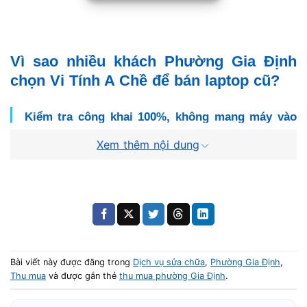
Vì sao nhiều khách Phường Gia Định
chọn Vi Tính A Chề để bán laptop cũ?
Kiểm tra công khai 100%, không mang máy vào
phòng kín
Xem thêm nội dung
Điểm mạnh lớn nhất của Vi Tính A Chề là
minh bạch tuyệt đối
. Tất cả các bước kiểm tra từ mở máy,
xem linh kiện, test SSD, test RAM, test pin, test bàn
phím/màn hình đều được thực hiện
trước mặt bạn
.
Không có chuyện:
Bài viết này được đăng trong
Dịch vụ sửa chữa
,
Phường Gia Định
,
“Đem vào trong kiểm tra một chút nhé”
Thu mua
và được gắn thẻ
thu mua phường Gia Định
.
“Để tụi mình test 30 phút rồi báo giá lại”