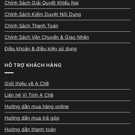
Chính Sách Giải Quyết Khiếu Nại
Ngoại hình ảnh hưởng mạnh:
Chính Sách Kiểm Duyệt Nội Dung
Trầy xước nhiều → trừ nhẹ/lớn tùy mức độ
Chính Sách Thanh Toán
Móp vỏ → trừ mạnh
Chính Sách Vận Chuyển & Giao Nhận
Nứt góc, cong khung → giảm giá nhiều
Điều khoản & điều kiện sử dụng
Bản lề gãy
→ đây là lỗi trừ mạnh nhất
HỖ TRỢ KHÁCH HÀNG
Pin – màn hình – tản nhiệt
Giới thiệu về A Chề
Pin chai → trừ 100k – 400k
Liên hệ Vi Tính A Chề
Pin phồng → trừ mạnh vì nguy hiểm
Hướng dẫn mua hàng online
Màn hình ám vàng/đốm → trừ tùy lỗi
Hướng dẫn mua trả góp
Màn nứt → trừ rất nhiều
Hướng dẫn thanh toán
Máy nóng → báo hiệu main yếu hoặc kem tản nhiệt cũ