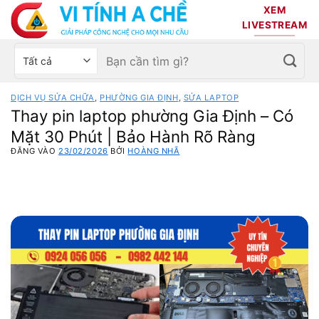
Bỏ
XEM
qua
LIVESTREAM
nội
Tìm
Chọn
dung
kiếm:
danh
mục
DỊCH VỤ SỬA CHỮA
,
PHƯỜNG GIA ĐỊNH
,
SỬA LAPTOP
sản
Thay pin laptop phường Gia Định – Có
phẩm
Mặt 30 Phút | Bảo Hành Rõ Ràng
ĐĂNG VÀO
23/02/2026
BỞI
HOÀNG NHÃ