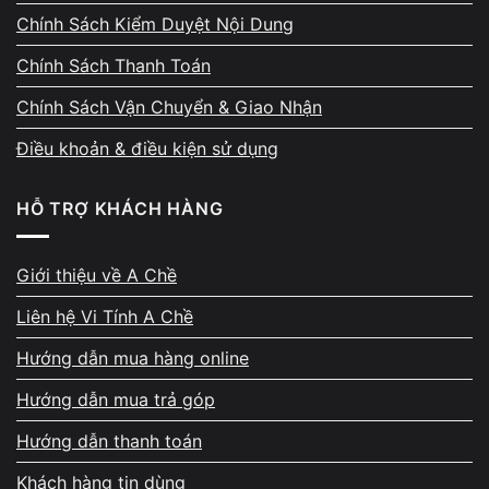
bị hoạt động ổn định. Chính sách rõ ràng này
Chính Sách Kiểm Duyệt Nội Dung
giúp khách yên tâm sử dụng máy lâu dài.
Chính Sách Thanh Toán
Chính Sách Vận Chuyển & Giao Nhận
Điều khoản & điều kiện sử dụng
Bảo vệ dữ liệu cá nhân – tuyệt
HỖ TRỢ KHÁCH HÀNG
đối không xâm phạm riêng tư
Giới thiệu về A Chề
Dữ liệu của khách luôn được bảo đảm an
Liên hệ Vi Tính A Chề
toàn. Kỹ thuật chỉ thao tác đúng phạm vi sửa
chữa, không truy cập folder, hình ảnh, tài
Hướng dẫn mua hàng online
khoản, email hoặc bất kỳ dữ liệu riêng tư nào.
Hướng dẫn mua trả góp
Nếu cần, cửa hàng hỗ trợ backup trước khi
Hướng dẫn thanh toán
sửa để khách không mất dữ liệu quan trọng.
Khách hàng tin dùng