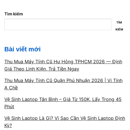
Kiểm tra trực tiếp – giải thích
rõ trước khi sửa
Tìm kiếm
TÌM
Máy được kiểm tra ngay trước mặt khách
KIẾM
hàng. Kỹ thuật sẽ chỉ ra vị trí lỗi, phân tích
nguyên nhân, đưa ra phương án sửa phù hợp
Bài viết mới
và thống nhất chi phí trước khi thao tác.
Không có bất kỳ hành động thay linh kiện,
Thu Mua Máy Tính Cũ Hư Hỏng TPHCM 2026 — Định
tháo máy hay tính phí nếu chưa được khách
Giá Theo Linh Kiện, Trả Tiền Ngay
đồng ý.
Thu Mua Máy Tính Cũ Quận Phú Nhuận 2026 | Vi Tính
A Chề
Vệ Sinh Laptop Tân Bình – Giá Từ 150K, Lấy Trong 45
Phút
Quy trình minh bạch – không
Vệ Sinh Laptop Là Gì? Vì Sao Cần Vệ Sinh Laptop Định
Kỳ?
phát sinh chi phí