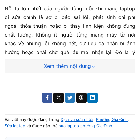
Nỗi lo lớn nhất của người dùng mỗi khi mang laptop
đi sửa chính là sợ bị báo sai lỗi, phát sinh chi phí
ngoài thỏa thuận hoặc bị thay linh kiện không đúng
chất lượng. Không ít người từng mang máy từ nơi
khác về nhưng lỗi không hết, dữ liệu cá nhân bị ảnh
hưởng hoặc phải chờ quá lâu mới nhận lại. Đó là lý
do Vi Tính A Chề trở thành địa chỉ được nhiều khách
Xem thêm nội dung
hàng tin tưởng khi cần sửa chữa laptop tại TP.HCM,
nhờ quy trình minh bạch, kỹ thuật kinh nghiệm lâu
năm và cách làm việc rõ ràng ngay từ ban đầu.
Bài viết này được đăng trong
Dịch vụ sửa chữa
,
Phường Gia Định
,
Sửa laptop
và được gắn thẻ
sửa laptop phường Gia Định
.