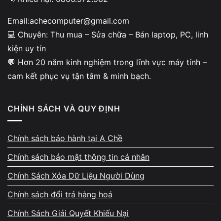
trực tiếp linh kiện trước khi lắp để đảm bảo
tính minh bạch và phù hợp với thiết bị. Cửa
Email:achecomputer@gmail.com
hàng không sử dụng linh kiện trôi nổi hoặc
💻 Chuyên: Thu mua – Sửa chữa – Bán laptop, PC, linh
kém chất lượng, bảo đảm độ ổn định sau khi
kiện uy tín
sửa.
💬 Hơn 20 năm kinh nghiệm trong lĩnh vực máy tính –
cam kết phục vụ tận tâm & minh bạch.
CHÍNH SÁCH VÀ QUY ĐỊNH
Bảo hành theo từng hạng mục
Chính sách bảo hành tại A Chề
– hỗ trợ kiểm tra lại miễn phí
Chính sách bảo mật thông tin cá nhân
Mỗi phần sửa chữa đều có chính sách bảo
Chính Sách Xóa Dữ Liệu Người Dùng
hành tương ứng. Nếu máy phát sinh biểu hiện
Chính sách đổi trả hàng hoá
bất thường sau sửa, kỹ thuật sẵn sàng kiểm
Chính Sách Giải Quyết Khiếu Nại
tra lại miễn phí và hỗ trợ xử lý đến khi thiết