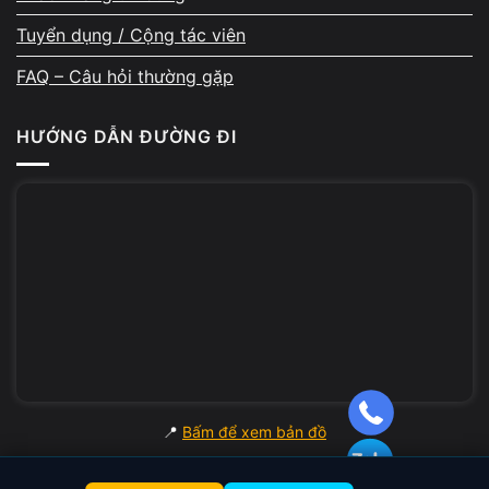
Tuyển dụng / Cộng tác viên
FAQ – Câu hỏi thường gặp
Phản hồi 5★ từ khách hàng –
HƯỚNG DẪN ĐƯỜNG ĐI
bằng chứng từ trải nghiệm
thực tế
Mỗi ngày, A Chề tiếp nhận 10–20 máy sửa
chữa. Các đánh giá 5 sao trên Google Maps
rất đều, nhiều khách khen về kỹ thuật chuyên
sâu, cách giải thích rõ ràng, thái độ hỗ trợ
tận tâm và quy trình minh bạch. Không ít
khách từng sửa tại A Chề sau đó đã quay lại
hoặc giới thiệu người quen – đó là thước đo
📍
Bấm để xem bản đồ
rõ ràng nhất về chất lượng dịch vụ.Xem thêm: