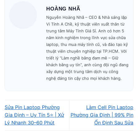
Kinh nghiệm thực tế và kỹ
HOÀNG NHÃ
thuật chuyên sâu
Nguyễn Hoàng Nhã – CEO & Nhà sáng lập
Vi Tính A Chề, kỹ thuật viên xuất thân từ
Vi Tính A Chề có đội ngũ kỹ thuật hơn 10
trung tâm Máy Tính Giá Sỉ. Anh có hơn 5
năm sửa chữa laptop, quen xử lý các tình
năm kinh nghiệm trong lĩnh vực sửa chữa
trạng như lỗi nguồn, mất nguồn, treo logo,
laptop, thu mua máy tính cũ, và đào tạo kỹ
quá nhiệt, hư mainboard, vỡ màn hình, SSD
thuật viên chuyên nghiệp tại TP.HCM. Với
triết lý “Làm nghề bằng đam mê – Giữ
báo đỏ, bàn phím lỗi, pin chai, chạm sạc hoặc
khách bằng uy tín”, anh cùng đội ngũ đang
thiết bị hoạt động chậm. Quá trình chẩn đoán
xây dựng một trung tâm dịch vụ công
luôn đặt tính chính xác lên hàng đầu, tìm
nghệ đáng tin cậy cho mọi khách hàng.
đúng nguyên nhân gốc thay vì thay linh kiện
không cần thiết.
Sửa Pin Laptop Phường
Làm Cell Pin Laptop
Gia Định – Uy Tín 5⭐ | Xử
Phường Gia Định | 99% Pin
Lý Nhanh 30–60 Phút
Ổn Định Sau Sửa