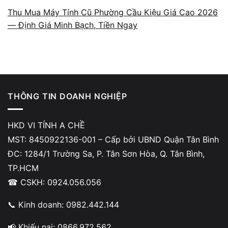
Thu Mua Máy Tính Cũ Phường Cầu Kiệu Giá Cao 2026
Mọi bước đều diễn ra rõ ràng: từ kiểm tra,
— Định Giá Minh Bạch, Tiền Ngay
mô tả lỗi, báo giá, thay linh kiện đến nghiệm
thu. Không thu thêm chi phí ngoài thỏa thuận,
không viện lý do mơ hồ để phát sinh khoản
tiền mới. Minh bạch là nguyên tắc được đặt
lên hàng đầu để khách yên tâm tuyệt đối.
THÔNG TIN DOANH NGHIỆP
HKD VI TÍNH A CHỀ
MST: 8450922136-001 – Cấp bởi UBND Quận Tân Bình
ĐC: 1284/1 Trường Sa, P. Tân Sơn Hòa, Q. Tân Bình,
Linh kiện rõ nguồn gốc – có
TP.HCM
☎ CSKH: 0924.056.056
tem bảo hành
📞 Kinh doanh: 0982.442.144
Linh kiện tại A Chề đều có nguồn gốc rõ
ràng, tem bảo hành đầy đủ. Khách được xem
📢 Khiếu nại: 0866.972.562