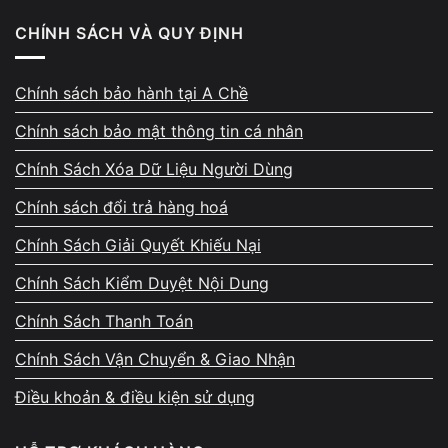
CHÍNH SÁCH VÀ QUY ĐỊNH
Chính sách bảo hành tại A Chề
Chính sách bảo mật thông tin cá nhân
Chính Sách Xóa Dữ Liệu Người Dùng
Khi tiếp nhận máy cần
Chính sách đổi trả hàng hoá
sửa laptop Dell tự vào BIOS liên tục
, kỹ thuật viên sẽ:
Chính Sách Giải Quyết Khiếu Nại
Kiểm tra kết nối và tình trạng ổ cứng
Chính Sách Kiểm Duyệt Nội Dung
Test sức khỏe SSD/HDD bằng phần mềm chuyên
Chính Sách Thanh Toán
dụng
Chính Sách Vận Chuyển & Giao Nhận
Kiểm tra boot Windows
Điều khoản & điều kiện sử dụng
Nạp lại BIOS nếu cần
Báo giá rõ ràng trước khi tiến hành sửa