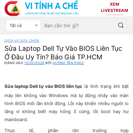
Bỏ
XEM
qua
LIVESTREAM
nội
Tìm
Chọn
dung
kiếm:
danh
mục
DỊCH VỤ SỬA CHỮA
sản
Sửa Laptop Dell Tự Vào BIOS Liên Tục
phẩm
Ở Đâu Uy Tín? Báo Giá TP.HCM
ĐĂNG VÀO
12/02/2026
BỞI
HUỲNH TẤN PHÚC
Sửa laptop Dell tự vào BIOS liên tục
là tình trạng khi bật
máy lên không vào Windows mà tự động nhảy vào màn
hình BIOS mỗi lần khởi động. Lỗi này khiến nhiều người lo
lắng vì không biết máy hỏng ổ cứng, lỗi boot hay hư
mainboard.
Thực tế, phần lớn trường hợp