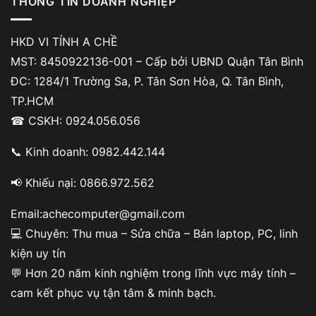
THÔNG TIN DOANH NGHIỆP
Nội dung
HKD VI TÍNH A CHỀ
Kiểm tra trong BIOS xem có nhận ổ cứng không
MST: 8450922136-001 – Cấp bởi UBND Quận Tân Bình
ĐC: 1284/1 Trường Sa, P. Tân Sơn Hòa, Q. Tân Bình,
Reset BIOS về mặc định (Load Default)
TP.HCM
Kiểm tra lại thứ tự Boot Priority
☎ CSKH: 0924.056.056
Tháo các thiết bị USB đang cắm vào máy
📞 Kinh doanh: 0982.442.144
Nếu sau khi reset BIOS mà máy vẫn tự vào BIOS liên tục,
📢 Khiếu nại: 0866.972.562
rất có thể lỗi nằm ở ổ cứng hoặc boot hệ điều hành. Lúc
này bạn không nên tiếp tục chỉnh sâu để tránh rủi ro mất
Email:achecomputer@gmail.com
dữ liệu.
💻 Chuyên: Thu mua – Sửa chữa – Bán laptop, PC, linh
kiện uy tín
💬 Hơn 20 năm kinh nghiệm trong lĩnh vực máy tính –
Vi Tính A Chề xử lý sửa laptop Dell tự
cam kết phục vụ tận tâm & minh bạch.
vào BIOS liên tục như thế nào?