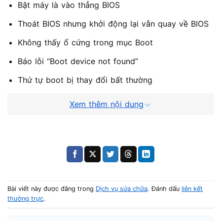
Bật máy là vào thẳng BIOS
Thoát BIOS nhưng khởi động lại vẫn quay về BIOS
Không thấy ổ cứng trong mục Boot
Báo lỗi “Boot device not found”
Thứ tự boot bị thay đổi bất thường
Nếu BIOS không nhận ổ cứng, bạn có thể tham khảo thêm
Xem thêm nội dung
bài viết phân tích về tình trạng
laptop không nhận ổ cứng
để hiểu rõ nguyên nhân phần cứng thường gặp.
Nguyên nhân phổ biến khiến phải sửa
laptop Dell tự vào BIOS liên tục
Bài viết này được đăng trong
Dịch vụ sửa chữa
. Đánh dấu
liên kết
thường trực
.