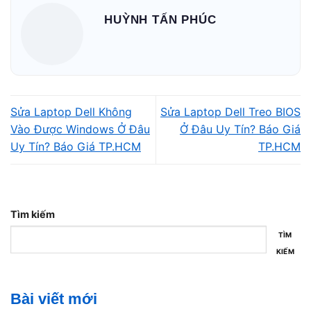
HUỲNH TẤN PHÚC
Sửa Laptop Dell Không
Sửa Laptop Dell Treo BIOS
Vào Được Windows Ở Đâu
Ở Đâu Uy Tín? Báo Giá
Uy Tín? Báo Giá TP.HCM
TP.HCM
Lỗi ổ cứng bị lỏng hoặc hỏng hoàn toàn
Việc
sửa laptop Dell tự vào BIOS liên tục
thường xuất
Tìm kiếm
phát từ các nguyên nhân sau:
TÌM
Ổ cứng bị lỏng hoặc hỏng hoàn toàn
KIẾM
SSD lỗi firmware hoặc bad sector nặng
Bài viết mới
Lỗi boot Windows