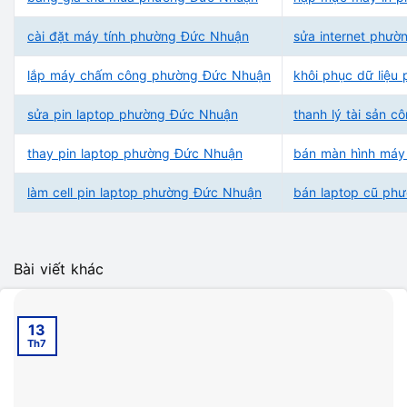
cài đặt máy tính phường Đức Nhuận
sửa internet phư
lắp máy chấm công phường Đức Nhuận
khôi phục dữ liệ
sửa pin laptop phường Đức Nhuận
thanh lý tài sản 
thay pin laptop phường Đức Nhuận
bán màn hình máy
làm cell pin laptop phường Đức Nhuận
bán laptop cũ ph
Bài viết khác
13
Th7