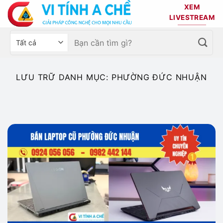
Bỏ
XEM
qua
LIVESTREAM
nội
Tìm
Chọn
dung
kiếm:
danh
mục
sản
LƯU TRỮ DANH MỤC:
PHƯỜNG ĐỨC NHUẬN
phẩm