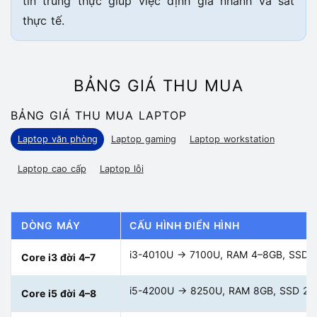
tin trung thực giúp việc định giá nhanh và sát
thực tế.
BẢNG GIÁ THU MUA
BẢNG GIÁ THU MUA LAPTOP
Laptop văn phòng
Laptop gaming
Laptop workstation
Laptop cao cấp
Laptop lỗi
DÒNG MÁY
CẤU HÌNH ĐIỂN HÌNH
i3-4010U → 7100U, RAM 4–8GB, SSD 
Core i3 đời 4–7
i5-4200U → 8250U, RAM 8GB, SSD 2
Core i5 đời 4–8