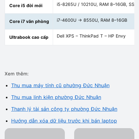
i5-8265U / 10210U, RAM 8–16GB, SSD
Core i5 đời mới
i7-4600U → 8550U, RAM 8–16GB
Core i7 văn phòng
Dell XPS – ThinkPad T – HP Envy
Ultrabook cao cấp
Xem thêm:
Thu mua máy tính cũ phường Đức Nhuận
Thu mua linh kiện phường Đức Nhuận
Thanh lý tài sản công ty phường Đức Nhuận
Hướng dẫn xóa dữ liệu trước khi bán laptop