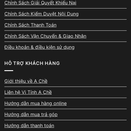
Chính Sách Giải Quyết Khiếu Nại
Mỗi phần sửa chữa đều có chính sách bảo
hành tương ứng. Nếu máy phát sinh biểu hiện
Chính Sách Kiểm Duyệt Nội Dung
bất thường sau sửa, kỹ thuật sẵn sàng kiểm
Chính Sách Thanh Toán
tra lại miễn phí và hỗ trợ xử lý đến khi thiết
bị hoạt động ổn định. Chính sách rõ ràng này
Chính Sách Vận Chuyển & Giao Nhận
giúp khách yên tâm sử dụng máy lâu dài.
Điều khoản & điều kiện sử dụng
HỖ TRỢ KHÁCH HÀNG
Giới thiệu về A Chề
Bảo vệ dữ liệu cá nhân – tuyệt
Liên hệ Vi Tính A Chề
đối không xâm phạm riêng tư
Hướng dẫn mua hàng online
Dữ liệu của khách luôn được bảo đảm an
Hướng dẫn mua trả góp
toàn. Kỹ thuật chỉ thao tác đúng phạm vi sửa
Hướng dẫn thanh toán
chữa, không truy cập folder, hình ảnh, tài