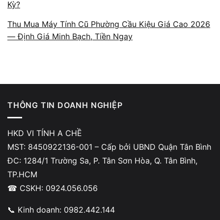
Kỳ?
Thu Mua Máy Tính Cũ Phường Cầu Kiệu Giá Cao 2026
Quy trình minh bạch – không
— Định Giá Minh Bạch, Tiền Ngay
phát sinh chi phí
Mọi bước đều diễn ra rõ ràng: từ kiểm tra,
mô tả lỗi, báo giá, thay linh kiện đến nghiệm
thu. Không thu thêm chi phí ngoài thỏa thuận,
THÔNG TIN DOANH NGHIỆP
không viện lý do mơ hồ để phát sinh khoản
tiền mới. Minh bạch là nguyên tắc được đặt
HKD VI TÍNH A CHỀ
lên hàng đầu để khách yên tâm tuyệt đối.
MST: 8450922136-001 – Cấp bởi UBND Quận Tân Bình
ĐC: 1284/1 Trường Sa, P. Tân Sơn Hòa, Q. Tân Bình,
TP.HCM
☎ CSKH: 0924.056.056
📞 Kinh doanh: 0982.442.144
Linh kiện rõ nguồn gốc – có