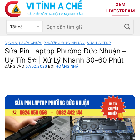
Bỏ
XEM
qua
LIVESTREAM
nội
Tìm
Chọn
dung
kiếm:
danh
mục
DỊCH VỤ SỬA CHỮA
,
PHƯỜNG ĐỨC NHUẬN
,
SỬA LAPTOP
sản
Sửa Pin Laptop Phường Đức Nhuận –
phẩm
Uy Tín 5⭐ | Xử Lý Nhanh 30–60 Phút
ĐĂNG VÀO
07/02/2026
BỞI
HOÀNG NHÃ