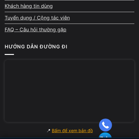
khoản, email hoặc bất kỳ dữ liệu riêng tư nào.
Khách hàng tin dùng
Nếu cần, cửa hàng hỗ trợ backup trước khi
Tuyển dụng / Cộng tác viên
sửa để khách không mất dữ liệu quan trọng.
FAQ – Câu hỏi thường gặp
HƯỚNG DẪN ĐƯỜNG ĐI
Phản hồi 5★ từ khách hàng –
bằng chứng từ trải nghiệm
thực tế
Mỗi ngày, A Chề tiếp nhận 10–20 máy sửa
chữa. Các đánh giá 5 sao trên Google Maps
rất đều, nhiều khách khen về kỹ thuật chuyên
sâu, cách giải thích rõ ràng, thái độ hỗ trợ
📍
Bấm để xem bản đồ
tận tâm và quy trình minh bạch. Không ít