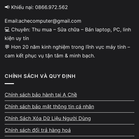
tem bảo hành
📢 Khiếu nại: 0866.972.562
Linh kiện tại A Chề đều có nguồn gốc rõ
Email:achecomputer@gmail.com
ràng, tem bảo hành đầy đủ. Khách được xem
💻 Chuyên: Thu mua – Sửa chữa – Bán laptop, PC, linh
trực tiếp linh kiện trước khi lắp để đảm bảo
kiện uy tín
tính minh bạch và phù hợp với thiết bị. Cửa
💬 Hơn 20 năm kinh nghiệm trong lĩnh vực máy tính –
hàng không sử dụng linh kiện trôi nổi hoặc
cam kết phục vụ tận tâm & minh bạch.
kém chất lượng, bảo đảm độ ổn định sau khi
sửa.
CHÍNH SÁCH VÀ QUY ĐỊNH
Chính sách bảo hành tại A Chề
Chính sách bảo mật thông tin cá nhân
Bảo hành theo từng hạng mục
Chính Sách Xóa Dữ Liệu Người Dùng
– hỗ trợ kiểm tra lại miễn phí
Chính sách đổi trả hàng hoá