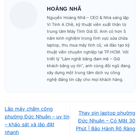
HOÀNG NHÃ
Nguyễn Hoàng Nhã – CEO & Nhà sáng lập
Vi Tính A Chề, kỹ thuật viên xuất thân từ
trung tâm Máy Tính Giá Sỉ. Anh có hơn 5
Kinh nghiệm thực tế và kỹ
năm kinh nghiệm trong lĩnh vực sửa chữa
laptop, thu mua máy tính cũ, và đào tạo kỹ
thuật chuyên sâu
thuật viên chuyên nghiệp tại TP.HCM. Với
triết lý “Làm nghề bằng đam mê – Giữ
Vi Tính A Chề có đội ngũ kỹ thuật hơn 10
khách bằng uy tín”, anh cùng đội ngũ đang
năm sửa chữa laptop, quen xử lý các tình
xây dựng một trung tâm dịch vụ công
trạng như lỗi nguồn, mất nguồn, treo logo,
nghệ đáng tin cậy cho mọi khách hàng.
quá nhiệt, hư mainboard, vỡ màn hình, SSD
báo đỏ, bàn phím lỗi, pin chai, chạm sạc hoặc
thiết bị hoạt động chậm. Quá trình chẩn đoán
Lắp máy chấm công
luôn đặt tính chính xác lên hàng đầu, tìm
Thay pin laptop phường
phường Đức Nhuận – uy tín
Đức Nhuận – Có Mặt 30
đúng nguyên nhân gốc thay vì thay linh kiện
– khảo sát và lắp đặt
Phút | Bảo Hành Rõ Ràng
không cần thiết.
nhanh