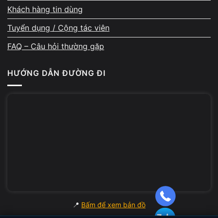
Khách hàng tin dùng
nguyên nhân, đưa ra phương án sửa phù hợp
và thống nhất chi phí trước khi thao tác.
Tuyển dụng / Cộng tác viên
Không có bất kỳ hành động thay linh kiện,
FAQ – Câu hỏi thường gặp
tháo máy hay tính phí nếu chưa được khách
đồng ý.
HƯỚNG DẪN ĐƯỜNG ĐI
Quy trình minh bạch – không
phát sinh chi phí
Mọi bước đều diễn ra rõ ràng: từ kiểm tra,
mô tả lỗi, báo giá, thay linh kiện đến nghiệm
thu. Không thu thêm chi phí ngoài thỏa thuận,
📍
Bấm để xem bản đồ
không viện lý do mơ hồ để phát sinh khoản