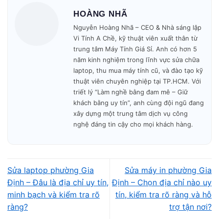
HOÀNG NHÃ
Nguyễn Hoàng Nhã – CEO & Nhà sáng lập
Sửa chữa nhanh - gọn - có hóa đơn VAT đầy
Vi Tính A Chề, kỹ thuật viên xuất thân từ
đủ.
trung tâm Máy Tính Giá Sỉ. Anh có hơn 5
năm kinh nghiệm trong lĩnh vực sửa chữa
laptop, thu mua máy tính cũ, và đào tạo kỹ
Bảo mật dữ liệu tuyệt đối trước khi bàn
thuật viên chuyên nghiệp tại TP.HCM. Với
giao.
triết lý “Làm nghề bằng đam mê – Giữ
khách bằng uy tín”, anh cùng đội ngũ đang
xây dựng một trung tâm dịch vụ công
Bảo hành đầy đủ, hỗ trợ chu đáo sau khi sửa
nghệ đáng tin cậy cho mọi khách hàng.
chữa.
Cam kết dịch
Báo giá minh bạch - Không
Sửa laptop phường Gia
Sửa máy in phường Gia
vụ:
ép giá.
Định – Đâu là địa chỉ uy tín,
Định – Chọn địa chỉ nào uy
minh bạch và kiểm tra rõ
tín, kiểm tra rõ ràng và hỗ
Quy Trình Sửa Máy Tận Nơi
ràng?
trợ tận nơi?