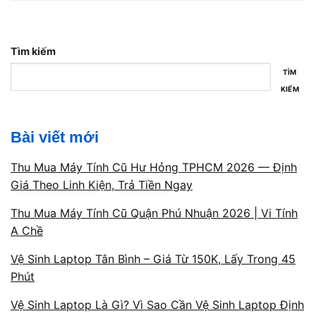
📌 Điền form, kỹ thuật viên liên hệ trong
5 phút
.
🚗 Có mặt tại nhà khách trong
30–45 phút
.
Tìm kiếm
TÌM
🔧 Kiểm tra – báo giá – sửa nhanh trong ngày.
KIẾM
🎁 Bảo hành minh bạch – không phát sinh phí.
Bài viết mới
Mở cửa: 09h00 – 19h30
mỗi ngày.
Thu Mua Máy Tính Cũ Hư Hỏng TPHCM 2026 — Định
Giá Theo Linh Kiện, Trả Tiền Ngay
Thu Mua Máy Tính Cũ Quận Phú Nhuận 2026 | Vi Tính
A Chề
Vệ Sinh Laptop Tân Bình – Giá Từ 150K, Lấy Trong 45
Phút
Vệ Sinh Laptop Là Gì? Vì Sao Cần Vệ Sinh Laptop Định