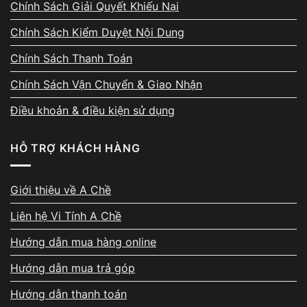
Chính Sách Giải Quyết Khiếu Nại
trạng như lỗi nguồn, mất nguồn, treo logo,
quá nhiệt, hư mainboard, vỡ màn hình, SSD
Chính Sách Kiểm Duyệt Nội Dung
báo đỏ, bàn phím lỗi, pin chai, chạm sạc hoặc
Chính Sách Thanh Toán
thiết bị hoạt động chậm. Quá trình chẩn đoán
Chính Sách Vận Chuyển & Giao Nhận
luôn đặt tính chính xác lên hàng đầu, tìm
đúng nguyên nhân gốc thay vì thay linh kiện
Điều khoản & điều kiện sử dụng
không cần thiết.
HỖ TRỢ KHÁCH HÀNG
Giới thiệu về A Chề
Liên hệ Vi Tính A Chề
Kiểm tra trực tiếp – giải thích
Hướng dẫn mua hàng online
rõ trước khi sửa
Hướng dẫn mua trả góp
Máy được kiểm tra ngay trước mặt khách
Hướng dẫn thanh toán
hàng. Kỹ thuật sẽ chỉ ra vị trí lỗi, phân tích