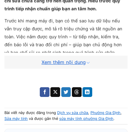
chỉ sửa chữa càng trở nên quan trọng. Hiểu trước quy
trình tiếp nhận chuẩn giúp bạn an tâm hơn.
Trước khi mang máy đi, bạn có thể sao lưu dữ liệu nếu
vẫn truy cập được, mô tả rõ triệu chứng và tắt nguồn an
toàn. Việc nắm được quy trình – từ tiếp nhận, kiểm tra,
đến báo lỗi và trao đổi chi phí – giúp bạn chủ động hơn
và hạn chế rủi ro phát sinh trong quá trình sửa chữa.
Xem thêm nội dung
ĐẶT LỊCH SỬA MÁY TÍNH UY
TÍN, GIÁ RẺ TẠI TP.HCM
Bài viết này được đăng trong
Dịch vụ sửa chữa
,
Phường Gia Định
,
SỬA MÁY TÍNH UY TÍN – TẬN NƠI TP.HCM
Sửa máy tính
và được gắn thẻ
sửa máy tính phường Gia Định
.
0924 056 056 (CSKH)
0866 97 25 62 (ZALO)