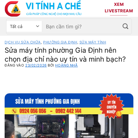
Bỏ
XEM
qua
LIVESTREAM
nội
Tìm
Chọn
dung
kiếm:
danh
mục
DỊCH VỤ SỬA CHỮA
,
PHƯỜNG GIA ĐỊNH
,
SỬA MÁY TÍNH
sản
Sửa máy tính phường Gia Định nên
phẩm
chọn địa chỉ nào uy tín và minh bạch?
ĐĂNG VÀO
23/02/2026
BỞI
HOÀNG NHÃ