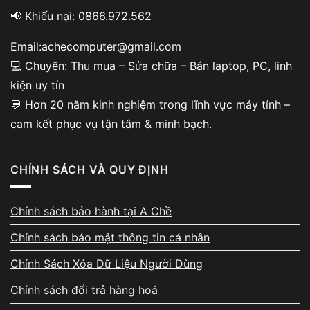
khác về nhưng lỗi không hết, dữ liệu cá nhân bị ảnh
📢 Khiếu nại: 0866.972.562
hưởng hoặc phải chờ quá lâu mới nhận lại. Đó là lý
Email:achecomputer@gmail.com
do Vi Tính A Chề trở thành địa chỉ được nhiều khách
💻 Chuyên: Thu mua – Sửa chữa – Bán laptop, PC, linh
hàng tin tưởng khi cần sửa chữa laptop tại TP.HCM,
kiện uy tín
nhờ quy trình minh bạch, kỹ thuật kinh nghiệm lâu
💬 Hơn 20 năm kinh nghiệm trong lĩnh vực máy tính –
năm và cách làm việc rõ ràng ngay từ ban đầu.
cam kết phục vụ tận tâm & minh bạch.
CHÍNH SÁCH VÀ QUY ĐỊNH
Chính sách bảo hành tại A Chề
Kinh nghiệm thực tế và kỹ
Chính sách bảo mật thông tin cá nhân
thuật chuyên sâu
Chính Sách Xóa Dữ Liệu Người Dùng
Vi Tính A Chề có đội ngũ kỹ thuật hơn 10
Chính sách đổi trả hàng hoá
năm sửa chữa laptop, quen xử lý các tình