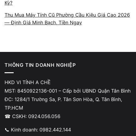
Kỳ?
Thu Mua Máy Tính Cũ Phường Cầu Kiệu Giá Cao 2026
Vì sao khách hàng
— Định Giá Minh Bạch, Tiền Ngay
chọn Vi Tính A Chề khi
cần sửa chữa máy
tính, laptop tại
THÔNG TIN DOANH NGHIỆP
TP.HCM?
HKD VI TÍNH A CHỀ
MST: 8450922136-001 – Cấp bởi UBND Quận Tân Bình
ĐC: 1284/1 Trường Sa, P. Tân Sơn Hòa, Q. Tân Bình,
Nỗi lo lớn nhất của người dùng mỗi khi mang laptop
TP.HCM
đi sửa chính là sợ bị báo sai lỗi, phát sinh chi phí
☎ CSKH: 0924.056.056
ngoài thỏa thuận hoặc bị thay linh kiện không đúng
📞 Kinh doanh: 0982.442.144
chất lượng. Không ít người từng mang máy từ nơi