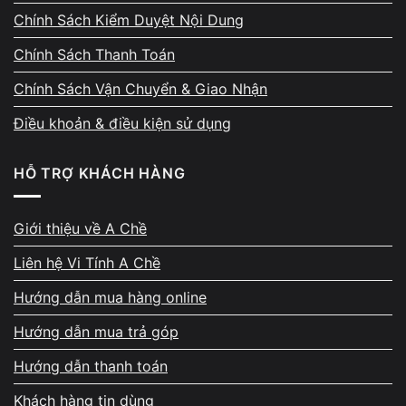
Vi Tính A Chề có đội ngũ kỹ thuật hơn 10
Chính Sách Kiểm Duyệt Nội Dung
năm sửa chữa laptop, quen xử lý các tình
trạng như lỗi nguồn, mất nguồn, treo logo,
Chính Sách Thanh Toán
quá nhiệt, hư mainboard, vỡ màn hình, SSD
Chính Sách Vận Chuyển & Giao Nhận
báo đỏ, bàn phím lỗi, pin chai, chạm sạc hoặc
Điều khoản & điều kiện sử dụng
thiết bị hoạt động chậm. Quá trình chẩn đoán
luôn đặt tính chính xác lên hàng đầu, tìm
HỖ TRỢ KHÁCH HÀNG
đúng nguyên nhân gốc thay vì thay linh kiện
không cần thiết.
Giới thiệu về A Chề
Liên hệ Vi Tính A Chề
Hướng dẫn mua hàng online
Hướng dẫn mua trả góp
Kiểm tra trực tiếp – giải thích
Hướng dẫn thanh toán
rõ trước khi sửa
Khách hàng tin dùng