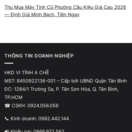
Thu Mua Máy Tính Cũ Phường Cầu Kiệu Giá Cao 2026
— Định Giá Minh Bạch, Tiền Ngay
Vì sao khách hàng
chọn Vi Tính A Chề khi
THÔNG TIN DOANH NGHIỆP
cần sửa chữa máy
HKD VI TÍNH A CHỀ
tính, laptop tại
MST: 8450922136-001 – Cấp bởi UBND Quận Tân Bình
ĐC: 1284/1 Trường Sa, P. Tân Sơn Hòa, Q. Tân Bình,
TP.HCM?
TP.HCM
☎ CSKH: 0924.056.056
Nỗi lo lớn nhất của người dùng mỗi khi mang laptop
📞 Kinh doanh: 0982.442.144
đi sửa chính là sợ bị báo sai lỗi, phát sinh chi phí
📢 Khiếu nại: 0866.972.562