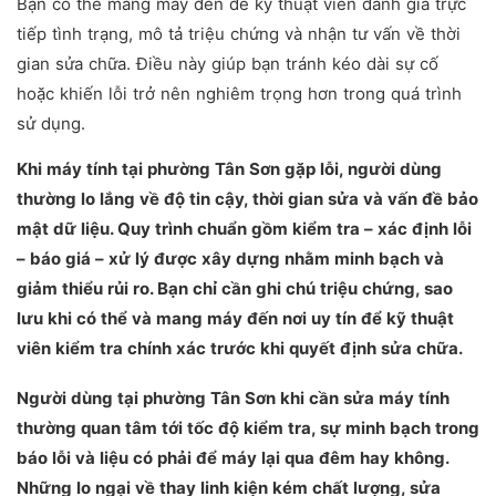
Bạn có thể mang máy đến để kỹ thuật viên đánh giá trực
tiếp tình trạng, mô tả triệu chứng và nhận tư vấn về thời
gian sửa chữa. Điều này giúp bạn tránh kéo dài sự cố
hoặc khiến lỗi trở nên nghiêm trọng hơn trong quá trình
sử dụng.
Khi máy tính tại phường Tân Sơn gặp lỗi, người dùng
thường lo lắng về độ tin cậy, thời gian sửa và vấn đề bảo
mật dữ liệu. Quy trình chuẩn gồm kiểm tra – xác định lỗi
– báo giá – xử lý được xây dựng nhằm minh bạch và
giảm thiểu rủi ro. Bạn chỉ cần ghi chú triệu chứng, sao
lưu khi có thể và mang máy đến nơi uy tín để kỹ thuật
viên kiểm tra chính xác trước khi quyết định sửa chữa.
Người dùng tại phường Tân Sơn khi cần sửa máy tính
thường quan tâm tới tốc độ kiểm tra, sự minh bạch trong
báo lỗi và liệu có phải để máy lại qua đêm hay không.
Những lo ngại về thay linh kiện kém chất lượng, sửa