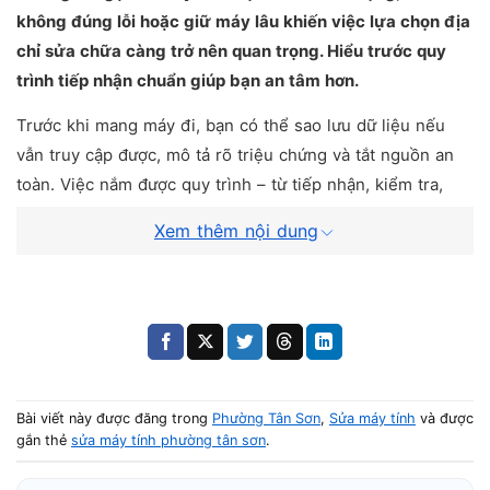
không đúng lỗi hoặc giữ máy lâu khiến việc lựa chọn địa
chỉ sửa chữa càng trở nên quan trọng. Hiểu trước quy
trình tiếp nhận chuẩn giúp bạn an tâm hơn.
Trước khi mang máy đi, bạn có thể sao lưu dữ liệu nếu
vẫn truy cập được, mô tả rõ triệu chứng và tắt nguồn an
toàn. Việc nắm được quy trình – từ tiếp nhận, kiểm tra,
đến báo lỗi và trao đổi chi phí – giúp bạn chủ động hơn
Xem thêm nội dung
và hạn chế rủi ro phát sinh trong quá trình sửa chữa.
ĐẶT LỊCH SỬA MÁY TÍNH UY
TÍN, GIÁ RẺ TẠI TP.HCM
Bài viết này được đăng trong
Phường Tân Sơn
,
Sửa máy tính
và được
gắn thẻ
sửa máy tính phường tân sơn
.
SỬA MÁY TÍNH UY TÍN – TẬN NƠI TP.HCM