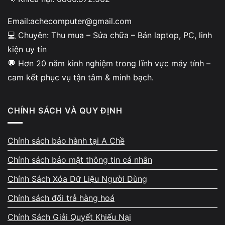
ngoài thỏa thuận hoặc bị thay linh kiện không đúng
chất lượng. Không ít người từng mang máy từ nơi
Email:achecomputer@gmail.com
khác về nhưng lỗi không hết, dữ liệu cá nhân bị ảnh
💻 Chuyên: Thu mua – Sửa chữa – Bán laptop, PC, linh
hưởng hoặc phải chờ quá lâu mới nhận lại. Đó là lý
kiện uy tín
do Vi Tính A Chề trở thành địa chỉ được nhiều khách
💬 Hơn 20 năm kinh nghiệm trong lĩnh vực máy tính –
hàng tin tưởng khi cần sửa chữa laptop tại TP.HCM,
cam kết phục vụ tận tâm & minh bạch.
nhờ quy trình minh bạch, kỹ thuật kinh nghiệm lâu
năm và cách làm việc rõ ràng ngay từ ban đầu.
CHÍNH SÁCH VÀ QUY ĐỊNH
Chính sách bảo hành tại A Chề
Chính sách bảo mật thông tin cá nhân
Chính Sách Xóa Dữ Liệu Người Dùng
Kinh nghiệm thực tế và kỹ
Chính sách đổi trả hàng hoá
thuật chuyên sâu
Chính Sách Giải Quyết Khiếu Nại