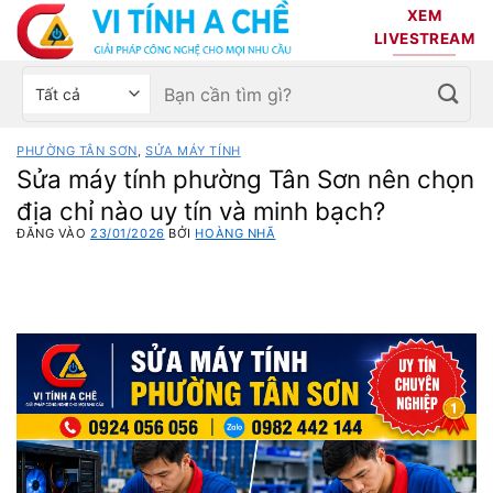
Bỏ
XEM
qua
LIVESTREAM
nội
Tìm
Chọn
dung
kiếm:
danh
mục
PHƯỜNG TÂN SƠN
,
SỬA MÁY TÍNH
sản
Sửa máy tính phường Tân Sơn nên chọn
phẩm
địa chỉ nào uy tín và minh bạch?
ĐĂNG VÀO
23/01/2026
BỞI
HOÀNG NHÃ