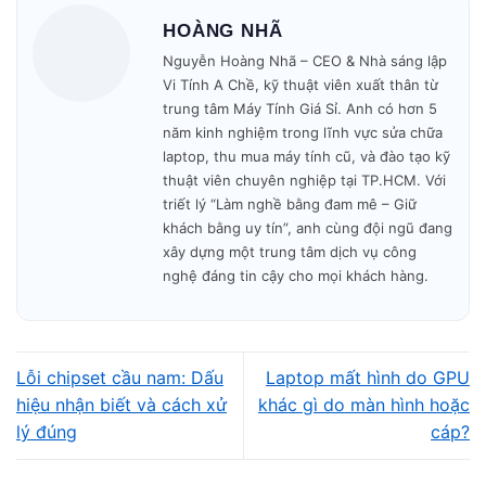
HOÀNG NHÃ
0924 056 056 (CSKH)
0866 97 25 62 (ZALO)
Nguyễn Hoàng Nhã – CEO & Nhà sáng lập
Vi Tính A Chề, kỹ thuật viên xuất thân từ
trung tâm Máy Tính Giá Sỉ. Anh có hơn 5
Sửa chữa nhanh - gọn - có hóa đơn VAT đầy
năm kinh nghiệm trong lĩnh vực sửa chữa
đủ.
laptop, thu mua máy tính cũ, và đào tạo kỹ
thuật viên chuyên nghiệp tại TP.HCM. Với
triết lý “Làm nghề bằng đam mê – Giữ
Bảo mật dữ liệu tuyệt đối trước khi bàn
khách bằng uy tín”, anh cùng đội ngũ đang
giao.
xây dựng một trung tâm dịch vụ công
nghệ đáng tin cậy cho mọi khách hàng.
Bảo hành đầy đủ, hỗ trợ chu đáo sau khi sửa
chữa.
Lỗi chipset cầu nam: Dấu
Laptop mất hình do GPU
Cam kết dịch
Báo giá minh bạch - Không
hiệu nhận biết và cách xử
khác gì do màn hình hoặc
vụ:
ép giá.
lý đúng
cáp?